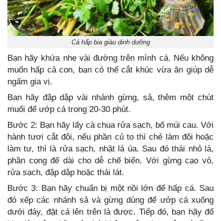
Cá hấp bia giàu dinh dưỡng
Bạn hãy khứa nhẹ vài đường trên mình cá. Nếu không
muốn hấp cả con, bạn có thể cắt khúc vừa ăn giúp dễ
ngấm gia vị.
Ban hãy đập dập vài nhánh gừng, sả, thêm một chút
muối để ướp cá trong 20-30 phút.
Bước 2: Bạn hãy lấy cà chua rửa sạch, bổ múi cau. Với
hành tươi cắt đôi, nếu phần củ to thì chẻ làm đôi hoặc
làm tư, thì là rửa sạch, nhặt lá úa. Sau đó thái nhỏ lá,
phần cọng để dài cho dễ chế biến. Với gừng cạo vỏ,
rửa sạch, đập dập hoặc thái lát.
Bước 3: Bạn hãy chuẩn bị một nồi lớn để hấp cá. Sau
đó xếp các nhánh sả và gừng dùng để ướp cá xuống
dưới đáy, đặt cá lên trên là được. Tiếp đó, bạn hãy đổ