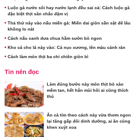
Luộc gà nước sôi hay nước lạnh đều sai cả: Cách luộc gà
đặc biệt thịt săn chắc đậm vị
Thả thứ náy vào nấu miến gà: Miến dai giòn sần sật để lâu
không lo nát
Cách nấu canh dưa chua hầm sườn bò ngon
Kho cá cho lá này vào: Cá nục xương, lên màu cánh rán
Cách làm món thịt ba chỉ chiên giòn bì
Tin nên đọc
Làm đúng bước này món thịt bò xào
mềm tan, hết hẳn mùi hôi ai cũng thích
thú
Ăn cà tím theo cách này vừa thơm ngon
lại tăng gấp đôi dinh dưỡng, ai ăn cũng
khen xuýt xoa