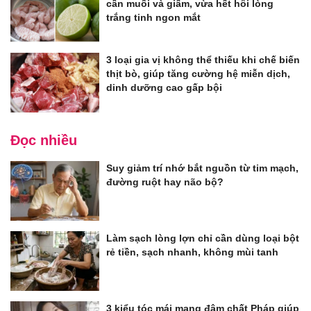
cần muối và giấm, vừa hết hôi lòng
trắng tinh ngon mắt
3 loại gia vị không thể thiếu khi chế biến
thịt bò, giúp tăng cường hệ miễn dịch,
dinh dưỡng cao gấp bội
Đọc nhiều
Suy giảm trí nhớ bắt nguồn từ tim mạch,
đường ruột hay não bộ?
Làm sạch lòng lợn chỉ cần dùng loại bột
rẻ tiền, sạch nhanh, không mùi tanh
3 kiểu tóc mái mang đậm chất Pháp giúp