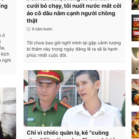
ếng
cưới bỏ chạy, tôi nuốt nước mắt cởi
áo cô dâu nằm cạnh người chồng
thật
9 năm trước
o ở
i
Tôi chưa bao giờ nghĩ mình lại gặp cảnh tượng
ỏa,
bi thảm này trong ngày đáng lẽ ra sẽ là hạnh
 kịch
phúc nhất cuộc đời.
h nghi
Chỉ vì chiếc quần lạ, kẻ "cuồng