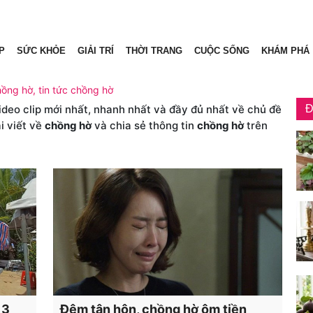
P
SỨC KHỎE
GIẢI TRÍ
THỜI TRANG
CUỘC SỐNG
KHÁM PHÁ
hồng hờ, tin tức chồng hờ
video clip mới nhất, nhanh nhất và đầy đủ nhất về chủ đề
Đ
i viết về
chồng hờ
và chia sẻ thông tin
chồng hờ
trên
 3
Đêm tân hôn, chồng hờ ôm tiền