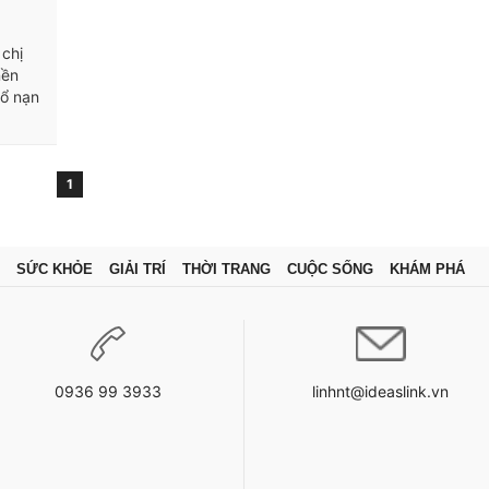
 chị
nền
cổ nạn
1
SỨC KHỎE
GIẢI TRÍ
THỜI TRANG
CUỘC SỐNG
KHÁM PHÁ
0936 99 3933
linhnt@ideaslink.vn