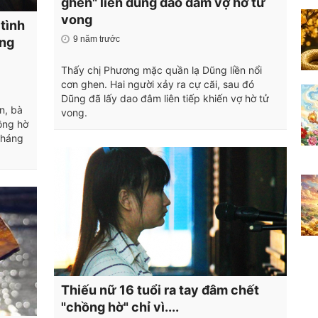
ghen" liền dùng dao đâm vợ hờ tử
vong
 tình
9 năm trước
ong
Thấy chị Phương mặc quần lạ Dũng liền nổi
cơn ghen. Hai người xảy ra cự cãi, sau đó
Dũng đã lấy dao đâm liên tiếp khiến vợ hờ tử
n, bà
vong.
hồng hờ
tháng
Thiếu nữ 16 tuổi ra tay đâm chết
"chồng hờ" chỉ vì....