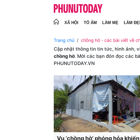
XÃ HỘI
TỔ ẤM
LÀM MẸ
LÀM ĐẸ
Trang chủ
chồng hờ - các bài viết về c
Cập nhật thông tin tin tức, hình ảnh, 
chồng hờ
. Mời các bạn đón đọc các bà
PHUNUTODAY.VN
Vụ ‘chồng hờ’ phóng hỏa khiến