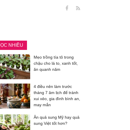
ỌC NHIỀU
Mẹo trồng tía tô trong
chậu cho lá to, xanh tốt,
ăn quanh năm
4 điều nên làm trước
tháng 7 âm lịch để tránh
xui xẻo, gia đình bình an,
may mắn
Ăn quả sung Mỹ hay quả
sung Việt tốt hơn?