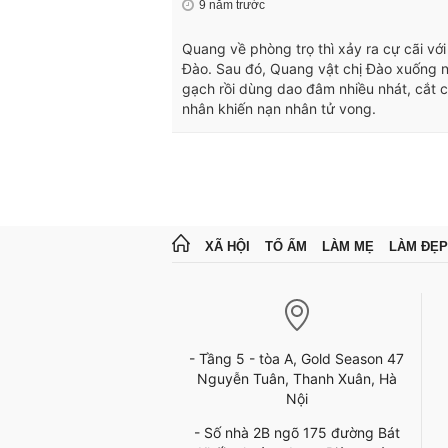
9 năm trước
Quang về phòng trọ thì xảy ra cự cãi với
Đào. Sau đó, Quang vật chị Đào xuống 
gạch rồi dùng dao đâm nhiều nhát, cắt 
nhân khiến nạn nhân tử vong.
XÃ HỘI
TỔ ẤM
LÀM MẸ
LÀM ĐẸP
- Tầng 5 - tòa A, Gold Season 47
Nguyễn Tuân, Thanh Xuân, Hà
Nội
- Số nhà 2B ngõ 175 đường Bát