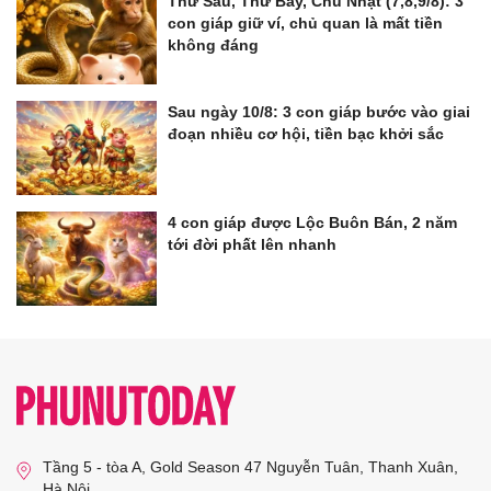
Thứ Sáu, Thứ Bảy, Chủ Nhật (7,8,9/8): 3
con giáp giữ ví, chủ quan là mất tiền
không đáng
Sau ngày 10/8: 3 con giáp bước vào giai
đoạn nhiều cơ hội, tiền bạc khởi sắc
4 con giáp được Lộc Buôn Bán, 2 năm
tới đời phất lên nhanh
Tầng 5 - tòa A, Gold Season 47 Nguyễn Tuân, Thanh Xuân,
Hà Nội