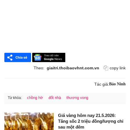
Theo:
giaitri.thoibaovhnt.com.vn
copy link
Tác giả:
Bảo Ninh
chồng hờ
đốt nhà
thương vong
Từ khóa:
Giá vàng hôm nay 21.5.2026:
Tăng sốc 2 triệu đồng/lượng chỉ
sau một đêm