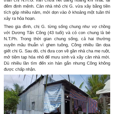
thân chị N.H.G. vẫn chưa hết bàng hoàng khi nhắc lại
đêm định mệnh. Căn nhà nhỏ chị G. vừa xây bằng tiền
tích góp nhiều năm, mới dọn vào ở khoảng một tuần thì
xảy ra hỏa hoạn.
Theo gia đình, chị G. từng sống chung như vợ chồng
với Dương Tấn Công (43 tuổi) và có con chung là bé
N.T.Ph. Trong thời gian chung sống, cả hai thường
xuyên mâu thuẫn vì ghen tuông, Công nhiều lần dọa
giết chị G. Sau đó, chị đưa con về gần nhà cha mẹ ruột,
mở tiệm tạp hóa nhỏ để mưu sinh và xây căn nhà mới.
Dù nhiều lần tìm đến xin hàn gắn nhưng Công không
được chấp nhận.