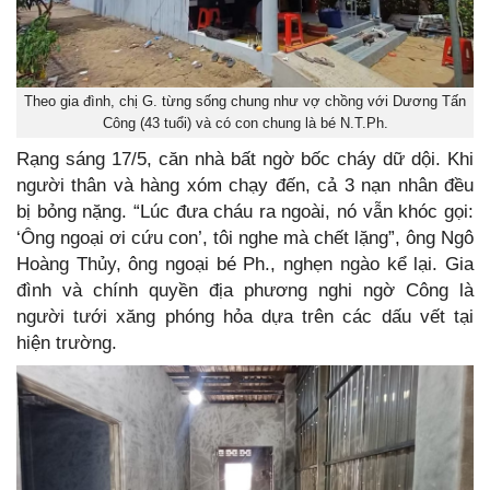
Theo gia đình, chị G. từng sống chung như vợ chồng với Dương Tấn
Công (43 tuổi) và có con chung là bé N.T.Ph.
Rạng sáng 17/5, căn nhà bất ngờ bốc cháy dữ dội. Khi
người thân và hàng xóm chạy đến, cả 3 nạn nhân đều
bị bỏng nặng. “Lúc đưa cháu ra ngoài, nó vẫn khóc gọi:
‘Ông ngoại ơi cứu con’, tôi nghe mà chết lặng”, ông Ngô
Hoàng Thủy, ông ngoại bé Ph., nghẹn ngào kể lại. Gia
đình và chính quyền địa phương nghi ngờ Công là
người tưới xăng phóng hỏa dựa trên các dấu vết tại
hiện trường.