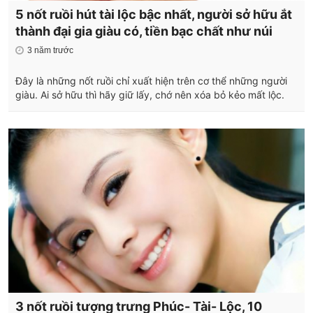
5 nốt ruồi hút tài lộc bậc nhất, người sở hữu ắt
thành đại gia giàu có, tiền bạc chất như núi
3 năm trước
Đây là những nốt ruồi chỉ xuất hiện trên cơ thể những người
giàu. Ai sở hữu thì hãy giữ lấy, chớ nên xóa bỏ kẻo mất lộc.
3 nốt ruồi tượng trưng Phúc- Tài- Lộc, 10