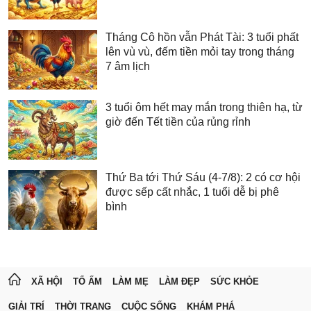
Tháng Cô hồn vẫn Phát Tài: 3 tuổi phất
lên vù vù, đếm tiền mỏi tay trong tháng
7 âm lịch
3 tuổi ôm hết may mắn trong thiên hạ, từ
giờ đến Tết tiền của rủng rỉnh
Thứ Ba tới Thứ Sáu (4-7/8): 2 có cơ hội
được sếp cất nhắc, 1 tuổi dễ bị phê
bình
XÃ HỘI
TỔ ẤM
LÀM MẸ
LÀM ĐẸP
SỨC KHỎE
GIẢI TRÍ
THỜI TRANG
CUỘC SỐNG
KHÁM PHÁ