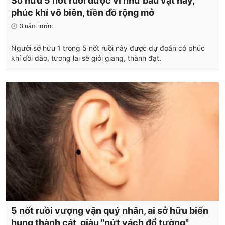
Sở hữu 5 nốt ruồi được ví như báu vật này,
phúc khí vô biên, tiền đồ rộng mở
3 năm trước
Người sở hữu 1 trong 5 nốt ruồi này được dự đoán có phúc
khí dồi dào, tương lai sẽ giỏi giang, thành đạt.
5 nốt ruồi vượng vận quý nhân, ai sở hữu biến
hung thành cát, giàu "nứt vách đổ tường"