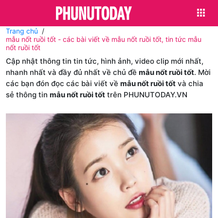
Trang chủ
mẫu nốt ruồi tốt - các bài viết về mẫu nốt ruồi tốt, tin tức mẫu
nốt ruồi tốt
Cập nhật thông tin tin tức, hình ảnh, video clip mới nhất,
nhanh nhất và đầy đủ nhất về chủ đề
mẫu nốt ruồi tốt
. Mời
các bạn đón đọc các bài viết về
mẫu nốt ruồi tốt
và chia
sẻ thông tin
mẫu nốt ruồi tốt
trên PHUNUTODAY.VN