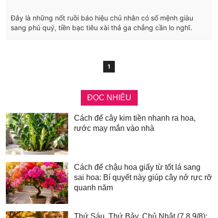
Đây là những nốt ruồi báo hiệu chủ nhân có số mệnh giàu
sang phú quý, tiền bạc tiêu xài thả ga chẳng cần lo nghĩ.
1
ĐỌC NHIỀU
Cách để cây kim tiền nhanh ra hoa,
rước may mắn vào nhà
Cách để chậu hoa giấy từ tốt lá sang
sai hoa: Bí quyết này giúp cây nở rực rỡ
quanh năm
Thứ Sáu, Thứ Bảy, Chủ Nhật (7,8,9/8):