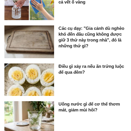
cả vết ố vàng
Các cụ dạy: "Gia cảnh dù nghèo
khó đến đâu cũng không được
giữ 3 thứ này trong nhà", đó là
những thứ gì?
Điều gì xảy ra nếu ăn trứng luộc
để qua đêm?
Uống nước gì để cơ thể thơm
mát, giảm mùi hôi?