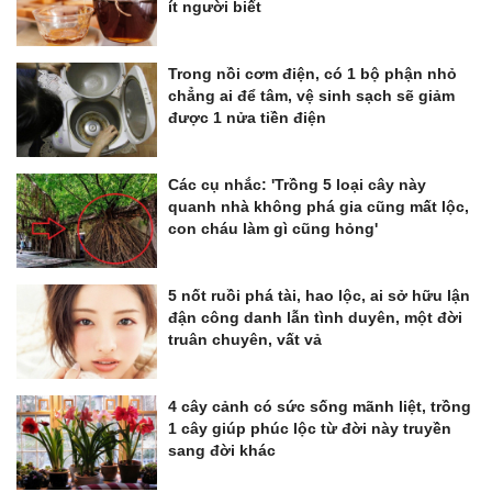
ít người biết
Trong nồi cơm điện, có 1 bộ phận nhỏ
chẳng ai để tâm, vệ sinh sạch sẽ giảm
được 1 nửa tiền điện
Các cụ nhắc: 'Trồng 5 loại cây này
quanh nhà không phá gia cũng mất lộc,
con cháu làm gì cũng hỏng'
5 nốt ruồi phá tài, hao lộc, ai sở hữu lận
đận công danh lẫn tình duyên, một đời
truân chuyên, vất vả
4 cây cảnh có sức sống mãnh liệt, trồng
1 cây giúp phúc lộc từ đời này truyền
sang đời khác