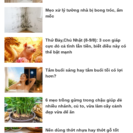
Mẹo xử lý tường nhà bị bong tróc, ẩm
mốc
Thứ Bảy,Chủ Nhật (8-9/8): 3 con giáp
cực đỏ cả tình lẫn tiền, biết điều này có
thể bật mạnh
Tắm buổi sáng hay tắm buổi tối có lợi
hơn?
6 mẹo trồng gừng trong chậu giúp đẻ
nhiều nhánh, củ to, vừa làm cây cảnh
đẹp vừa để ăn
Nên dùng thớt nhựa hay thớt gỗ tốt