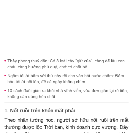
Thầy phong thuỷ dặn: Có 3 loài cây “giữ của”, càng để lâu con
cháu càng hưởng phú quý, chớ có chặt bỏ
Ngâm tỏi ớt băm với thứ này rồi cho vào bát nước chấm: Đảm
bảo tỏi ớt nổi lên, để cả ngày không chìm
10 cách đuổi gián ra khỏi nhà vĩnh viễn, vừa đơn giản lại rẻ tiền,
không cần dùng hóa chất
1. Nốt ruồi trên khóe mắt phải
Theo nhân tướng học, người sở hữu nốt ruồi trên mắt
thường được lộc Trời ban, kinh doanh cực vượng. Đây