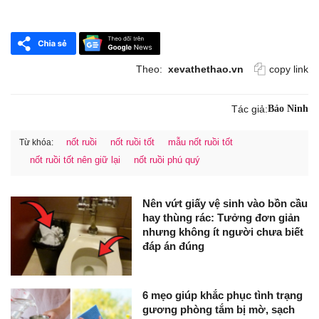
Theo:
xevathethao.vn
copy link
Tác giả:
Bảo Ninh
nốt ruồi
nốt ruồi tốt
mẫu nốt ruồi tốt
Từ khóa:
nốt ruồi tốt nên giữ lại
nốt ruồi phú quý
Nên vứt giấy vệ sinh vào bồn cầu
hay thùng rác: Tưởng đơn giản
nhưng không ít người chưa biết
đáp án đúng
6 mẹo giúp khắc phục tình trạng
gương phòng tắm bị mờ, sạch