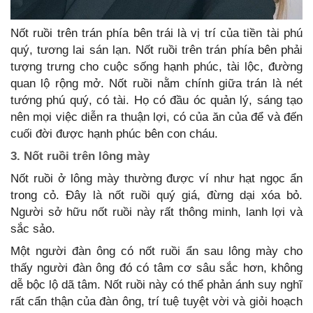
Nốt ruồi trên trán phía bên trái là vị trí của tiền tài phú
quý, tương lai sán lạn. Nốt ruồi trên trán phía bên phải
tượng trưng cho cuộc sống hạnh phúc, tài lộc, đường
quan lộ rộng mở. Nốt ruồi nằm chính giữa trán là nét
tướng phú quý, có tài. Họ có đầu óc quản lý, sáng tạo
nên mọi việc diễn ra thuận lợi, có của ăn của để và đến
cuối đời được hạnh phúc bên con cháu.
3. Nốt ruồi trên lông mày
Nốt ruồi ở lông mày thường được ví như hạt ngọc ẩn
trong cỏ. Đây là nốt ruồi quý giá, đừng dại xóa bỏ.
Người sở hữu nốt ruồi này rất thông minh, lanh lợi và
sắc sảo.
Một người đàn ông có nốt ruồi ẩn sau lông mày cho
thấy người đàn ông đó có tâm cơ sâu sắc hơn, không
dễ bộc lộ dã tâm. Nốt ruồi này có thể phản ánh suy nghĩ
rất cẩn thận của đàn ông, trí tuệ tuyệt vời và giỏi hoạch