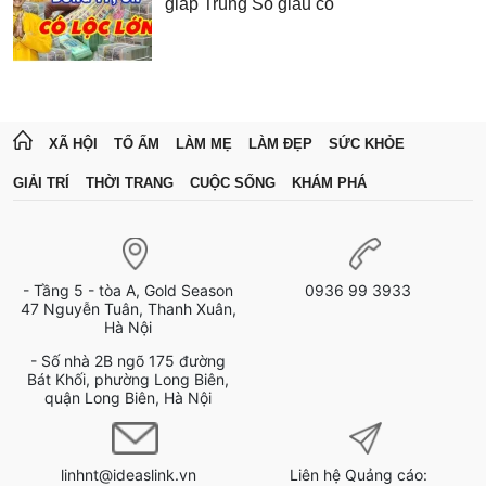
giáp Trúng Số giàu có
XÃ HỘI
TỔ ẤM
LÀM MẸ
LÀM ĐẸP
SỨC KHỎE
GIẢI TRÍ
THỜI TRANG
CUỘC SỐNG
KHÁM PHÁ
- Tầng 5 - tòa A, Gold Season
0936 99 3933
47 Nguyễn Tuân, Thanh Xuân,
Hà Nội
- Số nhà 2B ngõ 175 đường
Bát Khối, phường Long Biên,
quận Long Biên, Hà Nội
linhnt@ideaslink.vn
Liên hệ Quảng cáo: