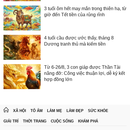
3 tuổi ôm hết may mắn trong thiên hạ, từ
giờ đến Tết tiền của rủng rỉnh
4 tuổi cầu được ước thấy, tháng 8
Dương tranh thủ mà kiếm tiền
Từ 6-26/8, 3 con giáp được Thần Tài
nâng đỡ: Công việc thuận lợi, dễ ký kết
hợp đồng lớn
XÃ HỘI
TỔ ẤM
LÀM MẸ
LÀM ĐẸP
SỨC KHỎE
GIẢI TRÍ
THỜI TRANG
CUỘC SỐNG
KHÁM PHÁ