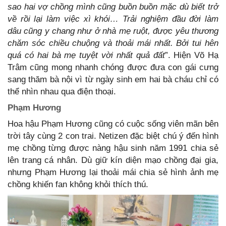
sao hai vợ chồng mình cũng buồn buồn mặc dù biết trở
về rồi lại làm việc xì khói… Trải nghiệm đầu đời làm
dâu cũng y chang như ở nhà mẹ ruột, được yêu thương
chăm sóc chiều chuộng và thoải mái nhất. Bởi tui hên
quá có hai bà mẹ tuyệt vời nhất quả đất
”. Hiện Võ Hạ
Trâm cũng mong nhanh chóng được đưa con gái cưng
sang thăm bà nội vì từ ngày sinh em hai bà cháu chỉ có
thể nhìn nhau qua điện thoại.
Phạm Hương
Hoa hậu Phạm Hương cũng có cuộc sống viên mãn bên
trời tây cùng 2 con trai. Netizen đặc biệt chú ý đến hình
mẹ chồng từng được nàng hậu sinh năm 1991 chia sẻ
lên trang cá nhân. Dù giữ kín diện mạo chồng đại gia,
nhưng Phạm Hương lại thoải mái chia sẻ hình ảnh mẹ
chồng khiến fan không khỏi thích thú.