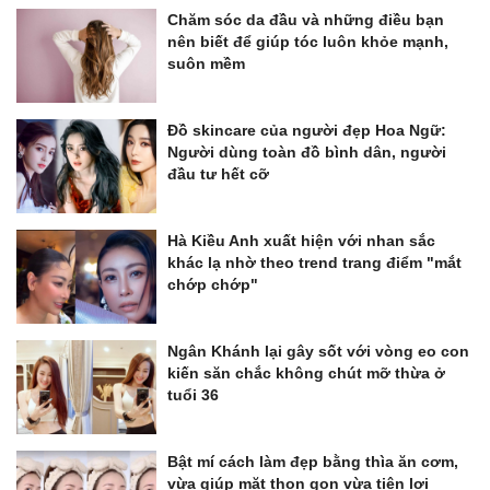
Chăm sóc da đầu và những điều bạn
nên biết để giúp tóc luôn khỏe mạnh,
suôn mềm
Đồ skincare của người đẹp Hoa Ngữ:
Người dùng toàn đồ bình dân, người
đầu tư hết cỡ
Hà Kiều Anh xuất hiện với nhan sắc
khác lạ nhờ theo trend trang điểm "mắt
chớp chớp"
Ngân Khánh lại gây sốt với vòng eo con
kiến săn chắc không chút mỡ thừa ở
tuổi 36
Bật mí cách làm đẹp bằng thìa ăn cơm,
vừa giúp mặt thon gọn vừa tiện lợi