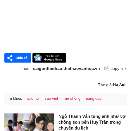
Theo:
saigonthethao.thethaovanhoa.vn
copy link
Tác giả:
Hạ Anh
sao nữ
sao việt
mẹ chồng
nàng dâu
Từ khóa:
Ngô Thanh Vân tung ảnh như vợ
chồng son bên Huy Trần trong
chuyến du lịch