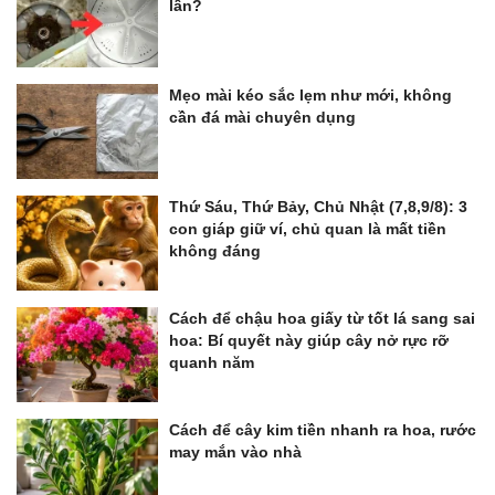
lần?
Mẹo mài kéo sắc lẹm như mới, không
cần đá mài chuyên dụng
Thứ Sáu, Thứ Bảy, Chủ Nhật (7,8,9/8): 3
con giáp giữ ví, chủ quan là mất tiền
không đáng
Cách để chậu hoa giấy từ tốt lá sang sai
hoa: Bí quyết này giúp cây nở rực rỡ
quanh năm
Cách để cây kim tiền nhanh ra hoa, rước
may mắn vào nhà