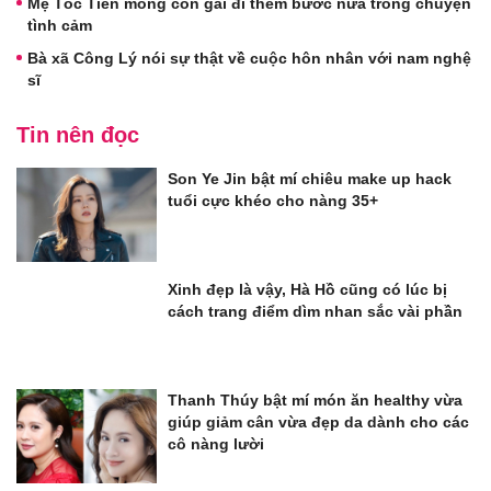
Mẹ Tóc Tiên mong con gái đi thêm bước nữa trong chuyện
tình cảm
Bà xã Công Lý nói sự thật về cuộc hôn nhân với nam nghệ
sĩ
Tin nên đọc
Son Ye Jin bật mí chiêu make up hack
tuổi cực khéo cho nàng 35+
Xinh đẹp là vậy, Hà Hồ cũng có lúc bị
cách trang điểm dìm nhan sắc vài phần
Thanh Thúy bật mí món ăn healthy vừa
giúp giảm cân vừa đẹp da dành cho các
cô nàng lười