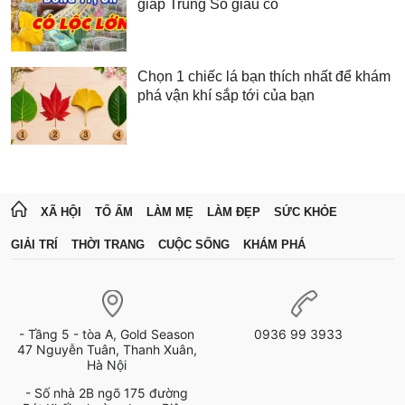
giáp Trúng Số giàu có
Chọn 1 chiếc lá bạn thích nhất để khám
phá vận khí sắp tới của bạn
XÃ HỘI
TỔ ẤM
LÀM MẸ
LÀM ĐẸP
SỨC KHỎE
GIẢI TRÍ
THỜI TRANG
CUỘC SỐNG
KHÁM PHÁ
- Tầng 5 - tòa A, Gold Season
0936 99 3933
47 Nguyễn Tuân, Thanh Xuân,
Hà Nội
- Số nhà 2B ngõ 175 đường