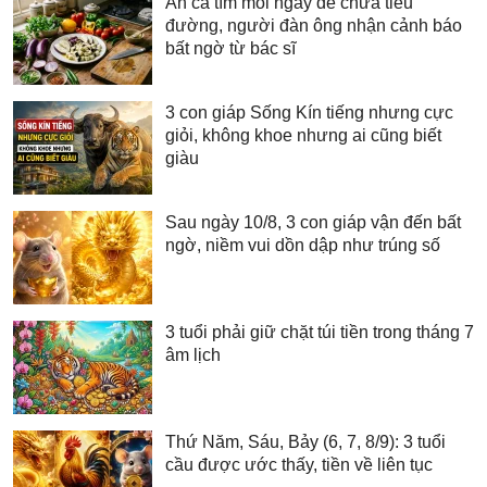
Ăn cà tím mỗi ngày để chữa tiểu
đường, người đàn ông nhận cảnh báo
bất ngờ từ bác sĩ
3 con giáp Sống Kín tiếng nhưng cực
giỏi, không khoe nhưng ai cũng biết
giàu
Sau ngày 10/8, 3 con giáp vận đến bất
ngờ, niềm vui dồn dập như trúng số
3 tuổi phải giữ chặt túi tiền trong tháng 7
âm lịch
Thứ Năm, Sáu, Bảy (6, 7, 8/9): 3 tuổi
cầu được ước thấy, tiền về liên tục