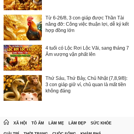
Từ 6-26/8, 3 con giáp được Thần Tài
nâng đỡ: Công việc thuận lợi, dễ ký kết
hợp đồng lớn
4 tuổi có Lộc Rơi Lộc Vãi, sang tháng 7
Âm vượng vận phất lên
Thứ Sáu, Thứ Bảy, Chủ Nhật (7,8,9/8):
3 con giáp giữ ví, chủ quan là mất tiền
không đáng
XÃ HỘI
TỔ ẤM
LÀM MẸ
LÀM ĐẸP
SỨC KHỎE
GIẢI TRÍ
THỜI TRANG
CUỘC SỐNG
KHÁM PHÁ