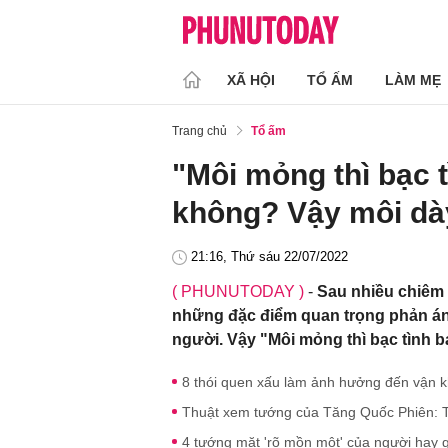
XÃ HỘI
TỔ ẤM
LÀM MẸ
Trang chủ
Tổ ấm
"Môi mỏng thì bạc 
không? Vậy môi dày
21:16, Thứ sáu 22/07/2022
( PHUNUTODAY )
-
Sau nhiều chiêm 
những đặc điểm quan trọng phản ánh
người. Vậy "Môi mỏng thì bạc tình 
8 thói quen xấu làm ảnh hưởng đến vận k
Thuật xem tướng của Tăng Quốc Phiên: Từ
4 tướng mặt 'rõ mồn một' của người hay 