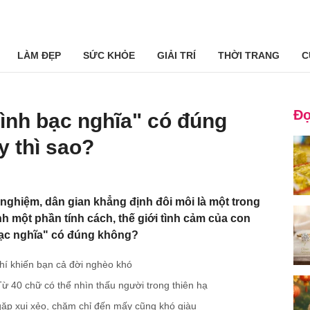
LÀM ĐẸP
SỨC KHỎE
GIẢI TRÍ
THỜI TRANG
C
Đọ
tình bạc nghĩa" có đúng
 thì sao?
nghiệm, dân gian khẳng định đôi môi là một trong
 một phần tính cách, thế giới tình cảm của con
bạc nghĩa" có đúng không?
hí khiến bạn cả đời nghèo khó
 40 chữ có thể nhìn thấu người trong thiên hạ
gặp xui xẻo, chăm chỉ đến mấy cũng khó giàu