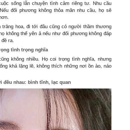
uộc sống lẫn chuyện tình cảm riêng tư. Nhu cầu
. Nếu đối phương không thỏa mãn nhu cầu, họ sẽ
 hơn.
h trăng hoa, đi tới đâu cũng có người thầm thương
họ không thể yên ả nếu như đối phương không đáp
 đề ra.
rọng tình trọng nghĩa
ng không nhiều. Họ coi trọng tình nghĩa, nhưng
 sống khá lặng lẽ, không thích những nơi ồn ào, náo
i đều nhau: bình tĩnh, lạc quan