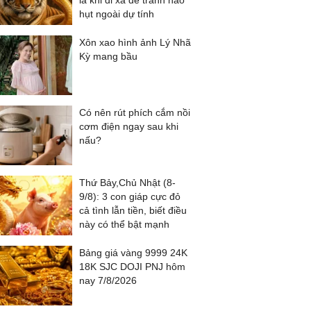
là khi đi xa để tránh hao
hụt ngoài dự tính
Xôn xao hình ảnh Lý Nhã
Kỳ mang bầu
Có nên rút phích cắm nồi
cơm điện ngay sau khi
nấu?
Thứ Bảy,Chủ Nhật (8-
9/8): 3 con giáp cực đỏ
cả tình lẫn tiền, biết điều
này có thể bật mạnh
Bảng giá vàng 9999 24K
18K SJC DOJI PNJ hôm
nay 7/8/2026