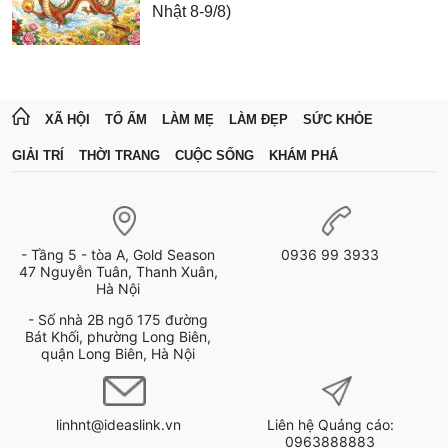
Nhật 8-9/8)
XÃ HỘI
TỔ ẤM
LÀM MẸ
LÀM ĐẸP
SỨC KHỎE
GIẢI TRÍ
THỜI TRANG
CUỘC SỐNG
KHÁM PHÁ
- Tầng 5 - tòa A, Gold Season
0936 99 3933
47 Nguyễn Tuân, Thanh Xuân,
Hà Nội
- Số nhà 2B ngõ 175 đường
Bát Khối, phường Long Biên,
quận Long Biên, Hà Nội
linhnt@ideaslink.vn
Liên hệ Quảng cáo:
0963888883