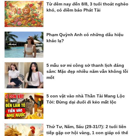
Từ đêm nay đến 8/8, 3 tuổi thoát nghèo
khó, có điềm báo Phát Tài
Phạm Quỳnh Anh có những dấu hiệu
khác lạ?
5 mẫu sơ mi công sở thanh lịch đáng
sắm: Mặc đẹp nhiều năm vẫn không lỗi
mốt
5 con vật vào nhà Thần Tài Mang Lộc
Tới: Đừng dại đuổi đi kẻo mất lộc
Thứ Tư, Năm, Sáu (29-31/7): 2 tuổi liên
tiếp gặp cơ hội vàng, 1 con giáp có thể