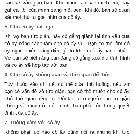
bạn sẽ vẫn giận bạn. Khi muốn làm vợ mình vui, hãy
gạt cái tôi của mình sang một bên. Khi đó, bạn sẽ quan
sát mọi thứ từ góc nhìn của cô ấy.
5. Cho cô ấy bất ngờ
Khi vợ bạn tức giận, hãy cố gắng giành lại tình yêu của
cô ấy bằng cách làm cho cô ấy vui. Bạn có thể làm cô
ấy ngạc nhiên bằng điều gì đó khiến cô ấy hạnh phúc.
Vợ bạn sẽ biết rằng bạn đang cố gắng xoa dịu tình hình
và cô ấy sẽ hợp tác với bạn.
6. Cho cô ấy không gian và thời gian để thở
Tùy thuộc vào chi tiết cụ thể của tình huống, nếu vợ
bạn có vấn đề về tức giận, bạn có thể muốn cho cô ấy
chút thời gian riêng tư. Đôi khi, nếu người phụ nữ giận
chồng và muốn ở một mình, bạn phải tôn trọng quyết
định của cô ấy.
7. Thông cảm với cô ấy
Không phải lúc nào cô ấy cũng nói ra nhưng khi tức