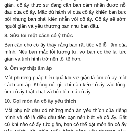
giận, cô ấy thực sự đang cần bạn cảm nhận được nỗi
đau của cô ấy. Mặc dù hành vi của cô ấy khiến bạn bực
bội nhưng bạn phải kiên nhẫn với cô ấy. Cô ấy sẽ sớm
nguôi giận và yêu thương bạn như ban đầu.
8. Sửa lỗi một cách có ý thức
Bạn cần cho cô ấy thấy rằng bạn rất tiếc về lỗi lầm của
mình. Nếu bạn mắc lỗi tương tự, vợ bạn có thể lại tức
giận và tình hình trở nên tồi tệ hơn.
9. Ôm vợ thật ấm áp
Một phương pháp hiệu quả khi vợ giận là ôm cô ấy một
cách ấm áp. Không nói gì, chỉ cần kéo cô ấy vào lòng,
ôm cô ấy thật chặt và hôn lên má cô ấy.
10. Gọi món ăn cô ấy yêu thích
Mỗi phụ nữ đều có những món ăn yêu thích của riêng
mình và đó là điều đầu tiên bạn nên biết về cô ấy. Bất
cứ khi nào cô ấy tức giận, bạn có thể đặt món ăn cô ấy