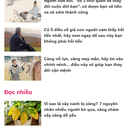
Người xưa nói: "có 3 thói quen sẽ thay
đổi cuộc đời bạn", có được bạn sẽ tiến
xa và sớm thành công
Có 5 điều về già con người cảm thấy hối
tiếc nhất, hãy xem ngay để sau này bạn
không phải hối tiếc
Càng nỗ lực, càng may mắn, hãy tin vào
chính mình... điều này sẽ giúp bạn thay
đổi vận mệnh
Đọc nhiều
Vì sao lá cây cảnh bị vàng? 7 nguyên
nhân nhiều người bỏ qua, càng chăm
cây càng dễ yếu