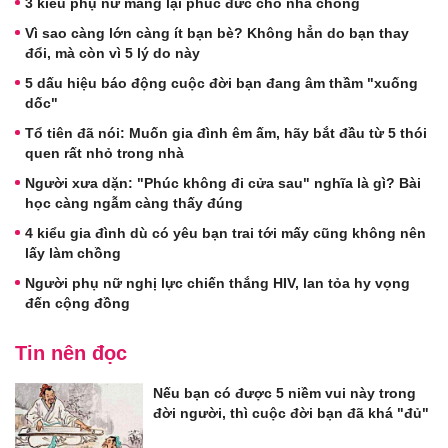
3 kiểu phụ nữ mang lại phúc đức cho nhà chồng
Vì sao càng lớn càng ít bạn bè? Không hẳn do bạn thay
đổi, mà còn vì 5 lý do này
5 dấu hiệu báo động cuộc đời bạn đang âm thầm "xuống
dốc"
Tổ tiên đã nói: Muốn gia đình êm ấm, hãy bắt đầu từ 5 thói
quen rất nhỏ trong nhà
Người xưa dặn: "Phúc không đi cửa sau" nghĩa là gì? Bài
học càng ngẫm càng thấy đúng
4 kiểu gia đình dù có yêu bạn trai tới mấy cũng không nên
lấy làm chồng
Người phụ nữ nghị lực chiến thắng HIV, lan tỏa hy vọng
đến cộng đồng
Tin nên đọc
Nếu bạn có được 5 niềm vui này trong
đời người, thì cuộc đời bạn đã khá "đủ"