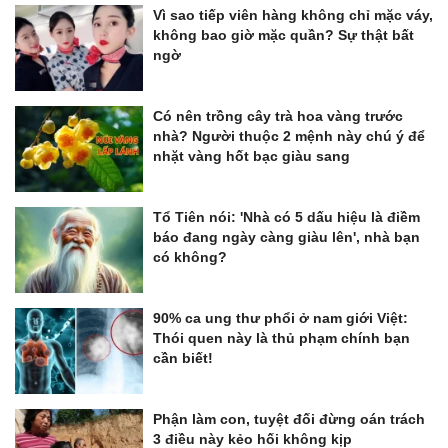
Vì sao tiếp viên hàng không chỉ mặc váy,
không bao giờ mặc quần? Sự thật bất
ngờ
Có nên trồng cây trà hoa vàng trước
nhà? Người thuộc 2 mệnh này chú ý để
nhặt vàng hốt bạc giàu sang
Tổ Tiên nói: 'Nhà có 5 dấu hiệu là điềm
báo đang ngày càng giàu lên', nhà bạn
có không?
90% ca ung thư phổi ở nam giới Việt:
Thói quen này là thủ phạm chính bạn
cần biết!
Phận làm con, tuyệt đối đừng oán trách
3 điều này kẻo hối không kịp