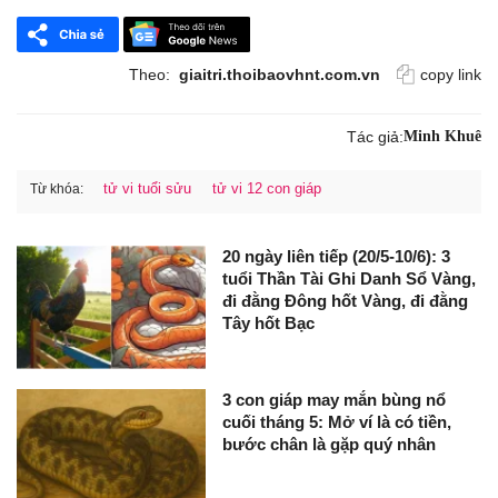
Theo:
giaitri.thoibaovhnt.com.vn
copy link
Tác giả:
Minh Khuê
tử vi tuổi sửu
tử vi 12 con giáp
Từ khóa:
20 ngày liên tiếp (20/5-10/6): 3
tuổi Thần Tài Ghi Danh Sổ Vàng,
đi đằng Đông hốt Vàng, đi đằng
Tây hốt Bạc
3 con giáp may mắn bùng nổ
cuối tháng 5: Mở ví là có tiền,
bước chân là gặp quý nhân