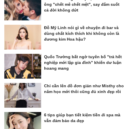
ông "chết mê chết mệt", say đắm suốt
cả đời không dứt
Đỗ Mỹ Linh nói gì về chuyện đi bar và
dùng chất kích thích khi không còn là
đương kim Hoa hậu?
Quốc Trường bất ngờ tuyên bố "trả hết
nghiệp mới lập gia đình" khiến dư luận
hoang mang
Chỉ cần lên đồ đơn giản như Misthy cho
năm học mới thôi cũng đủ xinh đẹp rồi
6 tips giúp bạn tiết kiệm tiền đi spa mà
vẫn đảm bảo da đẹp