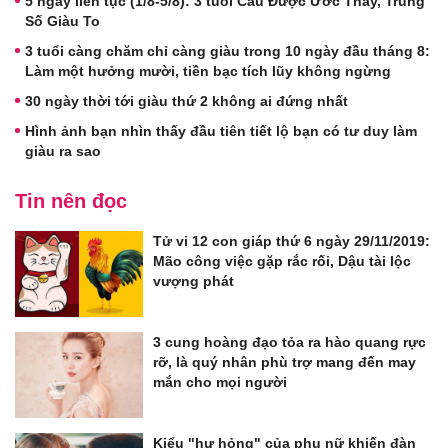
5 ngày liên tục (1/8-5/8): 3 tuổi Cầu Được Ước Thấy, Trúng
Số Giàu To
3 tuổi càng chăm chỉ càng giàu trong 10 ngày đầu tháng 8:
Làm một hưởng mười, tiền bạc tích lũy không ngừng
30 ngày thời tới giàu thứ 2 không ai đứng nhất
Hình ảnh bạn nhìn thấy đầu tiên tiết lộ bạn có tư duy làm
giàu ra sao
Tin nên đọc
Tử vi 12 con giáp thứ 6 ngày 29/11/2019:
Mão công việc gặp rắc rối, Dậu tài lộc
vượng phát
3 cung hoàng đạo tỏa ra hào quang rực
rỡ, là quý nhân phù trợ mang đến may
mắn cho mọi người
Kiểu "hư hỏng" của phụ nữ khiến đàn