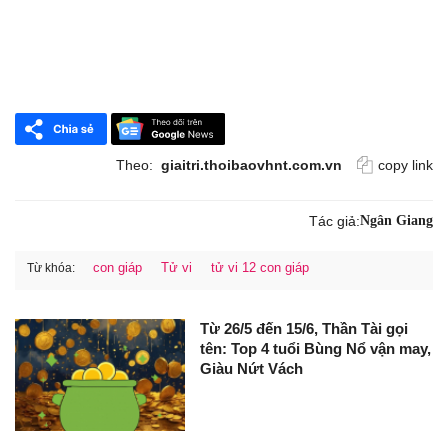
Theo:
giaitri.thoibaovhnt.com.vn
copy link
Tác giả:
Ngân Giang
con giáp
Tử vi
tử vi 12 con giáp
Từ khóa:
Từ 26/5 đến 15/6, Thần Tài gọi
tên: Top 4 tuổi Bùng Nổ vận may,
Giàu Nứt Vách