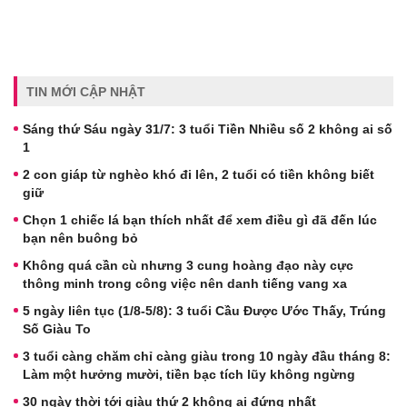
TIN MỚI CẬP NHẬT
Sáng thứ Sáu ngày 31/7: 3 tuổi Tiền Nhiều số 2 không ai số
1
2 con giáp từ nghèo khó đi lên, 2 tuổi có tiền không biết
giữ
Chọn 1 chiếc lá bạn thích nhất để xem điều gì đã đến lúc
bạn nên buông bỏ
Không quá cần cù nhưng 3 cung hoàng đạo này cực
thông minh trong công việc nên danh tiếng vang xa
5 ngày liên tục (1/8-5/8): 3 tuổi Cầu Được Ước Thấy, Trúng
Số Giàu To
3 tuổi càng chăm chỉ càng giàu trong 10 ngày đầu tháng 8:
Làm một hưởng mười, tiền bạc tích lũy không ngừng
30 ngày thời tới giàu thứ 2 không ai đứng nhất