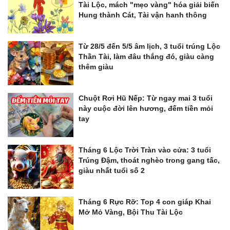
Tài Lộc, mách "mẹo vàng" hóa giải biến
Hung thành Cát, Tài vận hanh thông
Từ 28/5 đến 5/5 âm lịch, 3 tuổi trúng Lộc
Thần Tài, làm đâu thắng đó, giàu càng
thêm giàu
Chuột Rơi Hũ Nếp: Từ ngay mai 3 tuổi
này cuộc đời lên hương, đếm tiền mỏi
tay
Tháng 6 Lộc Trời Tràn vào cửa: 3 tuổi
Trúng Đậm, thoát nghèo trong gang tấc,
giàu nhất tuổi số 2
Tháng 6 Rực Rỡ: Top 4 con giáp Khai
Mở Mỏ Vàng, Bội Thu Tài Lộc