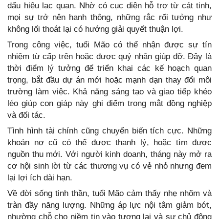
dấu hiệu lạc quan. Nhờ có cục diện hỗ trợ từ cát tinh,
mọi sự trở nên hanh thông, những rắc rối tưởng như
không lối thoát lại có hướng giải quyết thuận lợi.
Trong công việc, tuổi Mão có thể nhận được sự tín
nhiệm từ cấp trên hoặc được quý nhân giúp đỡ. Đây là
thời điểm lý tưởng để triển khai các kế hoạch quan
trọng, bắt đầu dự án mới hoặc mạnh dạn thay đổi môi
trường làm việc. Khả năng sáng tạo và giao tiếp khéo
léo giúp con giáp này ghi điểm trong mắt đồng nghiệp
và đối tác.
Tình hình tài chính cũng chuyển biến tích cực. Những
khoản nợ cũ có thể được thanh lý, hoặc tìm được
nguồn thu mới. Với người kinh doanh, tháng này mở ra
cơ hội sinh lời từ các thương vụ có vẻ nhỏ nhưng đem
lại lợi ích dài hạn.
Về đời sống tinh thần, tuổi Mão cảm thấy nhẹ nhõm và
tràn đầy năng lượng. Những áp lực nội tâm giảm bớt,
nhường chỗ cho niềm tin vào tương lai và sự chủ động