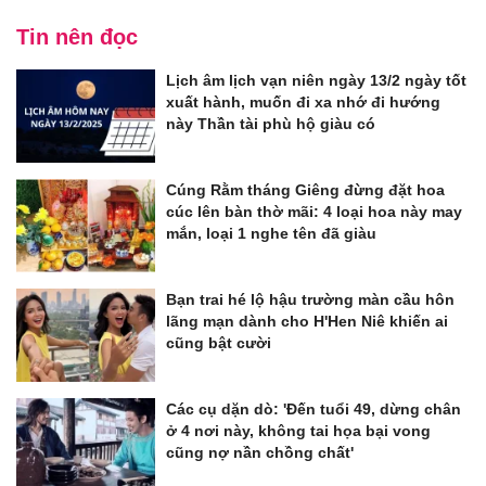
Tin nên đọc
Lịch âm lịch vạn niên ngày 13/2 ngày tốt
xuất hành, muốn đi xa nhớ đi hướng
này Thần tài phù hộ giàu có
Cúng Rằm tháng Giêng đừng đặt hoa
cúc lên bàn thờ mãi: 4 loại hoa này may
mắn, loại 1 nghe tên đã giàu
Bạn trai hé lộ hậu trường màn cầu hôn
lãng mạn dành cho H'Hen Niê khiến ai
cũng bật cười
Các cụ dặn dò: 'Đến tuổi 49, dừng chân
ở 4 nơi này, không tai họa bại vong
cũng nợ nần chồng chất'