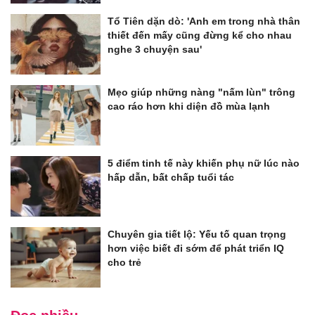
Tổ Tiên dặn dò: 'Anh em trong nhà thân
thiết đến mấy cũng đừng kể cho nhau
nghe 3 chuyện sau'
Mẹo giúp những nàng "nấm lùn" trông
cao ráo hơn khi diện đồ mùa lạnh
5 điểm tinh tế này khiến phụ nữ lúc nào
hấp dẫn, bất chấp tuổi tác
Chuyên gia tiết lộ: Yếu tố quan trọng
hơn việc biết đi sớm để phát triển IQ
cho trẻ