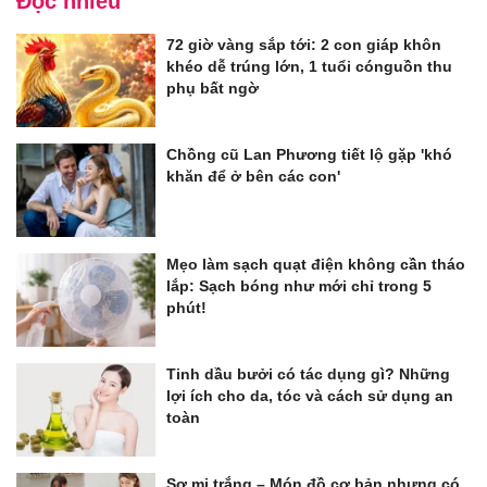
Đọc nhiều
72 giờ vàng sắp tới: 2 con giáp khôn
khéo dễ trúng lớn, 1 tuổi cónguồn thu
phụ bất ngờ
Chồng cũ Lan Phương tiết lộ gặp 'khó
khăn để ở bên các con'
Mẹo làm sạch quạt điện không cần tháo
lắp: Sạch bóng như mới chỉ trong 5
phút!
Tinh dầu bưởi có tác dụng gì? Những
lợi ích cho da, tóc và cách sử dụng an
toàn
Sơ mi trắng – Món đồ cơ bản nhưng có