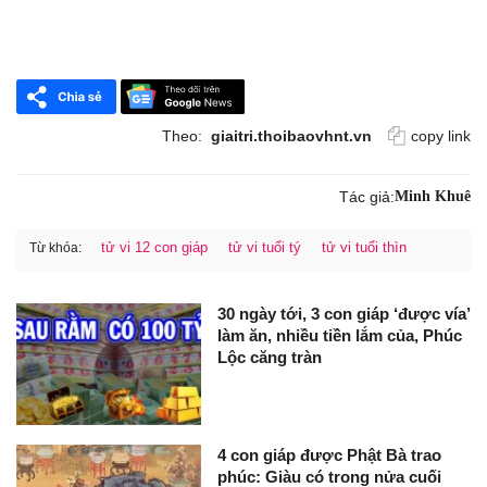
Theo:
giaitri.thoibaovhnt.vn
copy link
Tác giả:
Minh Khuê
tử vi 12 con giáp
tử vi tuổi tý
tử vi tuổi thìn
Từ khóa:
30 ngày tới, 3 con giáp ‘được vía’
làm ăn, nhiều tiền lắm của, Phúc
Lộc căng tràn
4 con giáp được Phật Bà trao
phúc: Giàu có trong nửa cuối