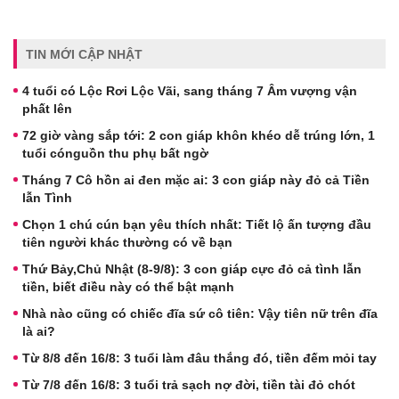
TIN MỚI CẬP NHẬT
4 tuổi có Lộc Rơi Lộc Vãi, sang tháng 7 Âm vượng vận
phất lên
72 giờ vàng sắp tới: 2 con giáp khôn khéo dễ trúng lớn, 1
tuổi cónguồn thu phụ bất ngờ
Tháng 7 Cô hồn ai đen mặc ai: 3 con giáp này đỏ cả Tiền
lẫn Tình
Chọn 1 chú cún bạn yêu thích nhất: Tiết lộ ấn tượng đầu
tiên người khác thường có về bạn
Thứ Bảy,Chủ Nhật (8-9/8): 3 con giáp cực đỏ cả tình lẫn
tiền, biết điều này có thể bật mạnh
Nhà nào cũng có chiếc đĩa sứ cô tiên: Vậy tiên nữ trên đĩa
là ai?
Từ 8/8 đến 16/8: 3 tuổi làm đâu thắng đó, tiền đếm mỏi tay
Từ 7/8 đến 16/8: 3 tuổi trả sạch nợ đời, tiền tài đỏ chót