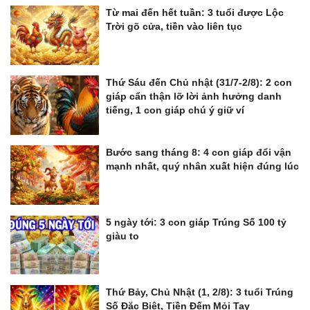
Từ mai đến hết tuần: 3 tuổi được Lộc
Trời gõ cửa, tiền vào liên tục
Thứ Sáu đến Chủ nhật (31/7-2/8): 2 con
giáp cẩn thận lỡ lời ảnh hưởng danh
tiếng, 1 con giáp chú ý giữ ví
Bước sang tháng 8: 4 con giáp đổi vận
mạnh nhất, quý nhân xuất hiện đúng lúc
5 ngày tới: 3 con giáp Trúng Số 100 tỷ
giàu to
Thứ Bảy, Chủ Nhật (1, 2/8): 3 tuổi Trúng
Số Đặc Biệt, Tiền Đếm Mỏi Tay