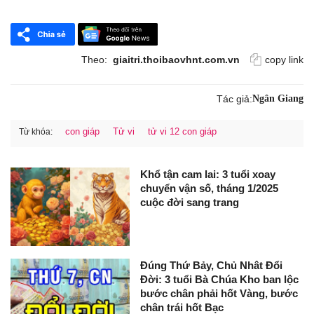
Theo:
giaitri.thoibaovhnt.com.vn
copy link
Tác giả:
Ngân Giang
con giáp
Tử vi
tử vi 12 con giáp
Từ khóa:
Khổ tận cam lai: 3 tuổi xoay
chuyển vận số, tháng 1/2025
cuộc đời sang trang
Đúng Thứ Bảy, Chủ Nhât Đổi
Đời: 3 tuổi Bà Chúa Kho ban lộc
bước chân phải hốt Vàng, bước
chân trái hốt Bạc