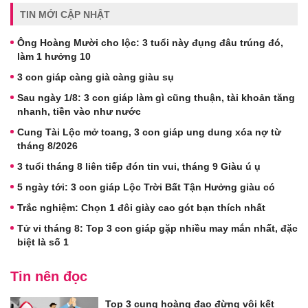
TIN MỚI CẬP NHẬT
Ông Hoàng Mười cho lộc: 3 tuổi này đụng đâu trúng đó,
làm 1 hưởng 10
3 con giáp càng già càng giàu sụ
Sau ngày 1/8: 3 con giáp làm gì cũng thuận, tài khoản tăng
nhanh, tiền vào như nước
Cung Tài Lộc mở toang, 3 con giáp ung dung xóa nợ từ
tháng 8/2026
3 tuổi tháng 8 liên tiếp đón tin vui, tháng 9 Giàu ú ụ
5 ngày tới: 3 con giáp Lộc Trời Bất Tận Hưởng giàu có
Trắc nghiệm: Chọn 1 đôi giày cao gót bạn thích nhất
Tử vi tháng 8: Top 3 con giáp gặp nhiều may mắn nhất, đặc
biệt là số 1
Tin nên đọc
Top 3 cung hoàng đạo đừng vội kết