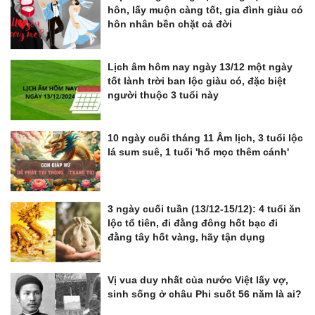
hôn, lấy muộn càng tốt, gia đình giàu có
hôn nhân bền chặt cả đời
Lịch âm hôm nay ngày 13/12 một ngày
tốt lành trời ban lộc giàu có, đặc biệt
người thuộc 3 tuổi này
10 ngày cuối tháng 11 Âm lịch, 3 tuổi lộc
lá sum suê, 1 tuổi 'hổ mọc thêm cánh'
3 ngày cuối tuần (13/12-15/12): 4 tuổi ăn
lộc tổ tiên, đi đằng đông hốt bạc đi
đằng tây hốt vàng, hãy tận dụng
Vị vua duy nhất của nước Việt lấy vợ,
sinh sống ở châu Phi suốt 56 năm là ai?