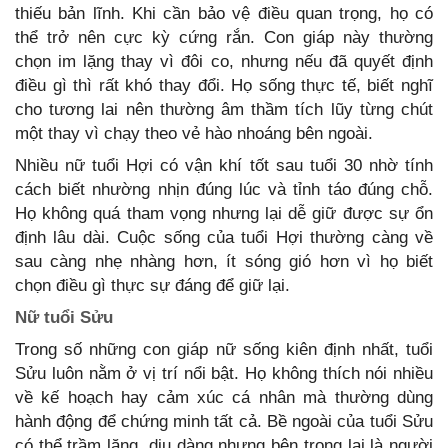
thiếu bản lĩnh. Khi cần bảo vệ điều quan trọng, họ có
thể trở nên cực kỳ cứng rắn. Con giáp này thường
chọn im lặng thay vì đôi co, nhưng nếu đã quyết định
điều gì thì rất khó thay đổi. Họ sống thực tế, biết nghĩ
cho tương lai nên thường âm thầm tích lũy từng chút
một thay vì chạy theo vẻ hào nhoáng bên ngoài.
Nhiều nữ tuổi Hợi có vận khí tốt sau tuổi 30 nhờ tính
cách biết nhường nhịn đúng lúc và tỉnh táo đúng chỗ.
Họ không quá tham vọng nhưng lại dễ giữ được sự ổn
định lâu dài. Cuộc sống của tuổi Hợi thường càng về
sau càng nhẹ nhàng hơn, ít sóng gió hơn vì họ biết
chọn điều gì thực sự đáng để giữ lại.
Nữ tuổi Sửu
Trong số những con giáp nữ sống kiên định nhất, tuổi
Sửu luôn nằm ở vị trí nổi bật. Họ không thích nói nhiều
về kế hoạch hay cảm xúc cá nhân mà thường dùng
hành động để chứng minh tất cả. Bề ngoài của tuổi Sửu
có thể trầm lặng, dịu dàng nhưng bên trong lại là người