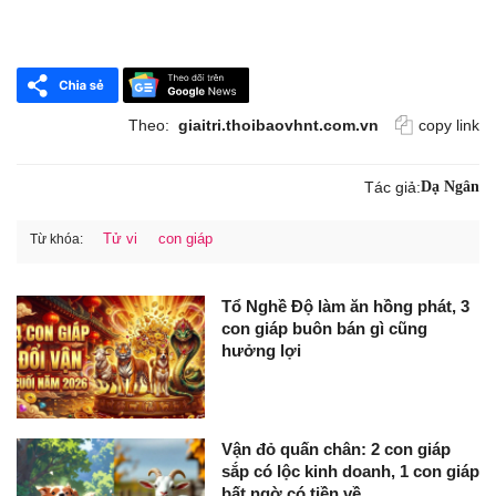
Theo:
giaitri.thoibaovhnt.com.vn
copy link
Tác giả:
Dạ Ngân
Tử vi
con giáp
Từ khóa:
Tổ Nghề Độ làm ăn hồng phát, 3
con giáp buôn bán gì cũng
hưởng lợi
Vận đỏ quấn chân: 2 con giáp
sắp có lộc kinh doanh, 1 con giáp
bất ngờ có tiền về