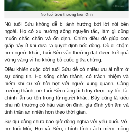
Nữ tuổi Sửu thường kiên định
Nữ tuổi Sửu không dễ bị ảnh hưởng bởi lời nói bên
ngoài. Họ có xu hướng sống nguyên tắc, làm gì cũng
muốn chắc chắn và ổn định. Chính điều đó giúp con
giáp này ít khi đưa ra quyết định bốc đồng. Dù đi chậm
hơn người khác, tuổi Sửu vẫn thường đạt được kết quả
vững vàng vì họ không bỏ cuộc giữa chừng.
Điều khiến cuộc đời tuổi Sửu dễ có nhiều ưu ái nằm ở
sự đáng tin. Họ sống chân thành, có trách nhiệm và
hiếm khi cư xử hời hợt với người xung quanh. Càng
trưởng thành, nữ tuổi Sửu càng tích lũy được uy tín, tài
chính lẫn sự tôn trọng từ người khác. Đây cũng là kiểu
phụ nữ thường có hậu vận ổn định, gia đình yên ấm và
tinh thần an nhiên hơn theo thời gian.
Sự dịu dàng chưa bao giờ đồng nghĩa với yếu đuối. Với
nữ tuổi Mùi, Hợi và Sửu, chính tính cách mềm mỏng