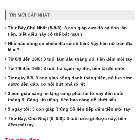
TIN MỚI CẬP NHẬT
Thứ Bảy,Chủ Nhật (8-9/8): 3 con giáp cực đỏ cả tình lẫn
tiền, biết điều này có thể bật mạnh
Nhà nào cũng có chiếc đĩa sứ cô tiên: Vậy tiên nữ trên đĩa
là ai?
Từ 8/8 đến 16/8: 3 tuổi làm đâu thắng đó, tiền đếm mỏi tay
Từ 7/8 đến 16/8: 3 tuổi trả sạch nợ đời, tiền tài đỏ chót
Từ ngày 8/8, 3 con giáp công danh thăng tiến, nỗ lực sớm
được đền đáp, cơ hội bứt phá rõ rệt
3 con giáp càng im lặng càng phát tài từ nay đến cuối
tháng 8: Càng kín tiếng, tiền bạc càng dễ khởi sắc
5 ngày tới: 3 con giáp Trúng Số liên tiếp đếm tiền mỏi tay
Thứ Bảy, Chủ Nhật (8, 9/8): 3 tuổi ước gì được nấy, tiền
đếm mỏi tay