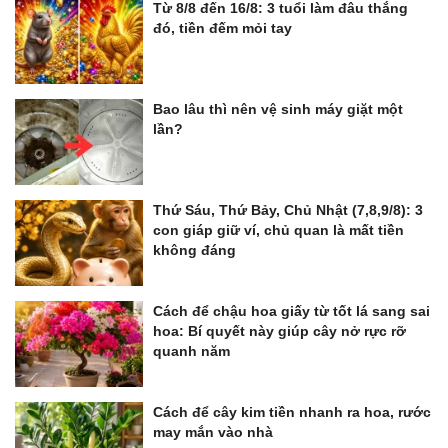
Từ 8/8 đến 16/8: 3 tuổi làm đâu thắng
đó, tiền đếm mỏi tay
Bao lâu thì nên vệ sinh máy giặt một
lần?
Thứ Sáu, Thứ Bảy, Chủ Nhật (7,8,9/8): 3
con giáp giữ ví, chủ quan là mất tiền
không đáng
Cách để chậu hoa giấy từ tốt lá sang sai
hoa: Bí quyết này giúp cây nở rực rỡ
quanh năm
Cách để cây kim tiền nhanh ra hoa, rước
may mắn vào nhà