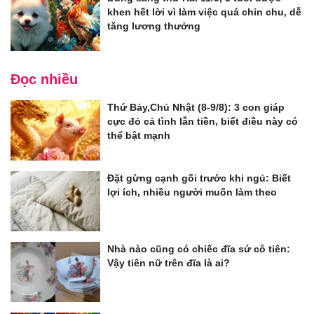
khen hết lời vì làm việc quá chỉn chu, dễ
tăng lương thưởng
Đọc nhiều
Thứ Bảy,Chủ Nhật (8-9/8): 3 con giáp
cực đỏ cả tình lẫn tiền, biết điều này có
thể bật mạnh
Đặt gừng cạnh gối trước khi ngủ: Biết
lợi ích, nhiều người muốn làm theo
Nhà nào cũng có chiếc đĩa sứ cô tiên:
Vậy tiên nữ trên đĩa là ai?