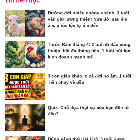
Tin nên đọc
Đường đời nhiều chông chênh, 3 tuổi
vẫn giữ lương thiện: Nửa đời sau êm
ấm, phúc lộc tự tìm đến
Trước Rằm tháng 4: 2 tuổi đi đâu cũng
thuận, bật đà thăng tiến, 1 tuổi hút lộc
kinh doanh mạnh mẽ
3 con giáp khéo lo cả đời no ấm, 1 tuổi
Tiền chảy về đều
Quiz: Chỗ dựa thật sự của bạn đến từ
đâu?
Đúng sáng thứ Hai 11/5, 3 tuổi được