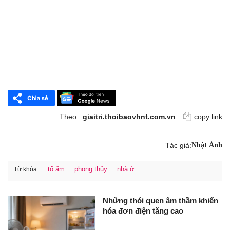
Theo:
giaitri.thoibaovhnt.com.vn
copy link
Tác giả:
Nhật Ánh
tổ ấm
phong thủy
nhà ở
Từ khóa:
Những thói quen âm thầm khiến
hóa đơn điện tăng cao