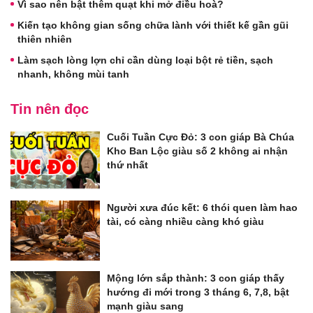
Vì sao nên bật thêm quạt khi mở điều hoà?
Kiến tạo không gian sống chữa lành với thiết kế gần gũi
thiên nhiên
Làm sạch lòng lợn chỉ cần dùng loại bột rẻ tiền, sạch
nhanh, không mùi tanh
Tin nên đọc
Cuối Tuần Cực Đỏ: 3 con giáp Bà Chúa
Kho Ban Lộc giàu số 2 không ai nhận
thứ nhất
Người xưa đúc kết: 6 thói quen làm hao
tài, có càng nhiều càng khó giàu
Mộng lớn sắp thành: 3 con giáp thấy
hướng đi mới trong 3 tháng 6, 7,8, bật
mạnh giàu sang