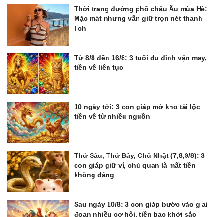
Thời trang đường phố châu Âu mùa Hè:
Mặc mát nhưng vẫn giữ trọn nét thanh
lịch
Từ 8/8 đến 16/8: 3 tuổi đu đỉnh vận may,
tiền về liên tục
10 ngày tới: 3 con giáp mở kho tài lộc,
tiền về từ nhiều nguồn
Thứ Sáu, Thứ Bảy, Chủ Nhật (7,8,9/8): 3
con giáp giữ ví, chủ quan là mất tiền
không đáng
Sau ngày 10/8: 3 con giáp bước vào giai
đoạn nhiều cơ hội, tiền bạc khởi sắc