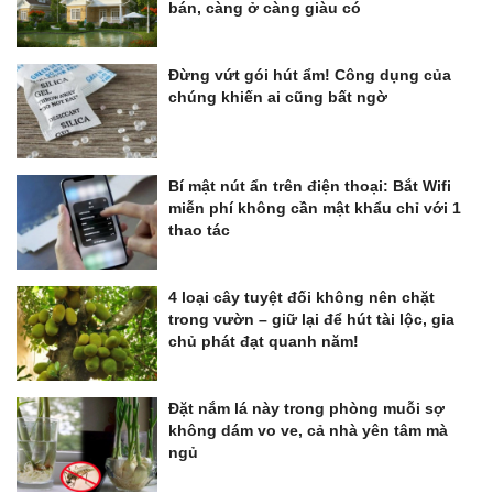
bán, càng ở càng giàu có
Đừng vứt gói hút ẩm! Công dụng của
chúng khiến ai cũng bất ngờ
Bí mật nút ẩn trên điện thoại: Bắt Wifi
miễn phí không cần mật khẩu chỉ với 1
thao tác
4 loại cây tuyệt đối không nên chặt
trong vườn – giữ lại để hút tài lộc, gia
chủ phát đạt quanh năm!
Đặt nắm lá này trong phòng muỗi sợ
không dám vo ve, cả nhà yên tâm mà
ngủ