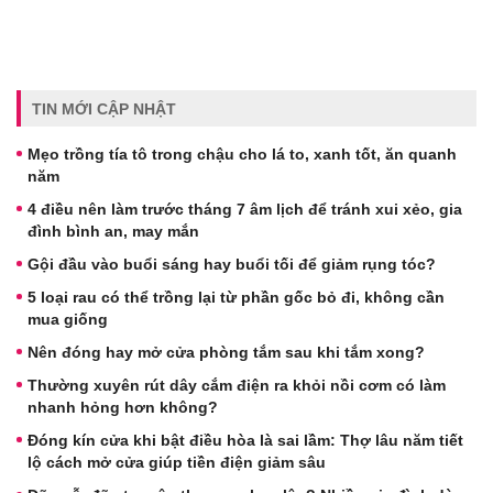
TIN MỚI CẬP NHẬT
Mẹo trồng tía tô trong chậu cho lá to, xanh tốt, ăn quanh
năm
4 điều nên làm trước tháng 7 âm lịch để tránh xui xẻo, gia
đình bình an, may mắn
Gội đầu vào buổi sáng hay buổi tối để giảm rụng tóc?
5 loại rau có thể trồng lại từ phần gốc bỏ đi, không cần
mua giống
Nên đóng hay mở cửa phòng tắm sau khi tắm xong?
Thường xuyên rút dây cắm điện ra khỏi nồi cơm có làm
nhanh hỏng hơn không?
Đóng kín cửa khi bật điều hòa là sai lầm: Thợ lâu năm tiết
lộ cách mở cửa giúp tiền điện giảm sâu