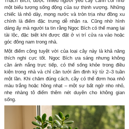
Thạch Bích, được nhiều người yêu cây cảnh coi như
một biểu tượng sống động của sự thịnh vượng. Những
chiếc lá nhỏ dày, mọng nước và tròn trịa như đồng xu
chính là điểm đặc trưng dễ nhận ra. Cũng nhờ hình
dáng ấy mà người ta tin rằng Ngọc Bích có thể mang lại
tài lộc, đặc biệt khi được đặt ở vị trí cửa ra vào hoặc
góc đông nam trong nhà.
Một điểm cộng tuyệt vời của loại cây này là khả năng
thích nghi cực tốt. Ngọc Bích ưa sáng nhưng không
cần ánh nắng trực tiếp, có thể sống khỏe trong điều
kiện trong nhà và chỉ cần tưới ẩm định kỳ từ 2–3 tuần
một lần. Khi chăm đúng cách, cây có thể đơm hoa nhỏ
màu trắng hoặc hồng nhạt – một sự bất ngờ nho nhỏ,
nhẹ nhàng tô điểm thêm nét duyên cho không gian
sống.