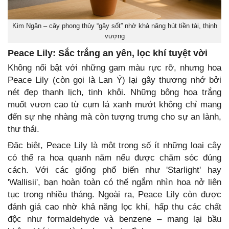
Kim Ngân – cây phong thủy “gây sốt” nhờ khả năng hút tiền tài, thịnh
vượng
Peace Lily: Sắc trắng an yên, lọc khí tuyệt vời
Không nổi bật với những gam màu rực rỡ, nhưng hoa
Peace Lily (còn gọi là Lan Ý) lại gây thương nhớ bởi
nét đẹp thanh lịch, tinh khôi. Những bông hoa trắng
muốt vươn cao từ cụm lá xanh mướt không chỉ mang
đến sự nhẹ nhàng mà còn tượng trưng cho sự an lành,
thư thái.
Đặc biệt, Peace Lily là một trong số ít những loại cây
có thể ra hoa quanh năm nếu được chăm sóc đúng
cách. Với các giống phổ biến như 'Starlight' hay
'Wallisii', bạn hoàn toàn có thể ngắm nhìn hoa nở liên
tục trong nhiều tháng. Ngoài ra, Peace Lily còn được
đánh giá cao nhờ khả năng lọc khí, hấp thu các chất
độc như formaldehyde và benzene – mang lại bầu