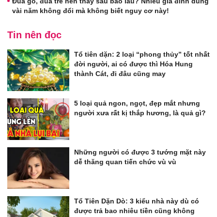
Đũa gỗ, đũa tre nên thay sau bao lâu? Nhiều gia đình dùng
vài năm không đổi mà không biết nguy cơ này!
Tin nên đọc
Tổ tiên dặn: 2 loại “phong thủy” tốt nhất
đời người, ai có được thì Hóa Hung
thành Cát, đi đâu cũng may
5 loại quả ngon, ngọt, đẹp mắt nhưng
người xưa rất kị thắp hương, là quả gì?
Những người có được 3 tướng mặt này
dễ thăng quan tiến chức vù vù
Tổ Tiên Dặn Dò: 3 kiểu nhà này dù có
được trả bao nhiêu tiền cũng không