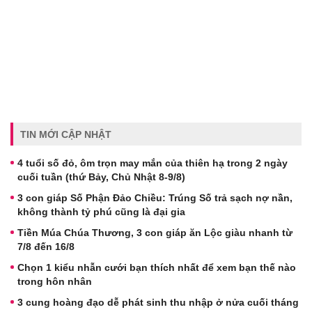
TIN MỚI CẬP NHẬT
4 tuổi số đỏ, ôm trọn may mắn của thiên hạ trong 2 ngày
cuối tuần (thứ Bảy, Chủ Nhật 8-9/8)
3 con giáp Số Phận Đảo Chiều: Trúng Số trả sạch nợ nần,
không thành tỷ phú cũng là đại gia
Tiền Múa Chúa Thương, 3 con giáp ăn Lộc giàu nhanh từ
7/8 đến 16/8
Chọn 1 kiểu nhẫn cưới bạn thích nhất để xem bạn thế nào
trong hôn nhân
3 cung hoàng đạo dễ phát sinh thu nhập ở nửa cuối tháng