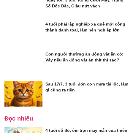
ngày tới: 3 tuổi Rồng Cưỡi Mấy, Trúng
Số Độc Đắc, Giàu nứt vách
4 tuổi phải lập nghiệp xa quê mới công
thành danh toại, làm nên nghiệp lớn
Con người thường ăn động vật ăn cỏ:
Vậy nếu ăn động vật ăn thịt thì sao?
Sau 17/7, 3 tuổi đón cơn mưa tài lộc, làm
gì cũng ra tiền
Đọc nhiều
4 tuổi số đỏ, ôm trọn may mắn của thiên