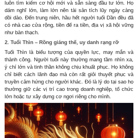
luôn tìm kiếm cơ hội mới và sẵn sàng đầu tư lớn. Họ
dám nghĩ lớn, làm lớn nên tài sản tích lũy ngày càng
dồi dào. Đến trung niên, hầu hết người tuổi Dần đều đã
có nhà cao cửa rộng, tiền để ra tiền, địa vị xã hội vững
như bàn thạch.
2. Tuổi Thìn – Rồng giáng thế, uy danh rạng rỡ
Tuổi Thìn là biểu tượng của quyền lực, may mắn và
thành công. Người tuổi này thường mang tầm nhìn xa,
ý chí lớn và tinh thần không chịu khuất phục. Họ không
chỉ biết cách lãnh đạo mà còn rất giỏi thuyết phục và
truyền cảm hứng cho người khác. Đó là lý do tại sao họ
thường giữ các vị trí cao trong doanh nghiệp, tổ chức
lớn hoặc tự xây dựng cơ ngơi riêng cho mình.