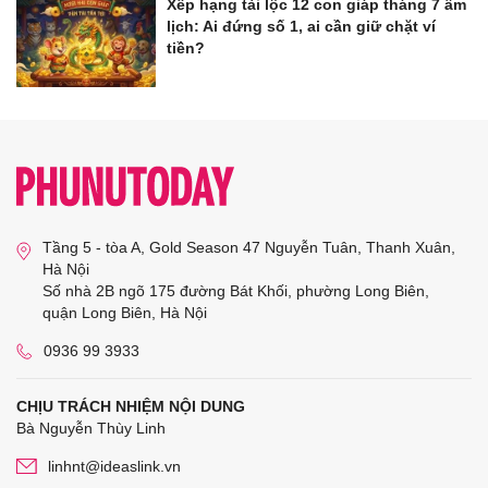
Xếp hạng tài lộc 12 con giáp tháng 7 âm
lịch: Ai đứng số 1, ai cần giữ chặt ví
tiền?
Tầng 5 - tòa A, Gold Season 47 Nguyễn Tuân, Thanh Xuân,
Hà Nội
Số nhà 2B ngõ 175 đường Bát Khối, phường Long Biên,
quận Long Biên, Hà Nội
0936 99 3933
CHỊU TRÁCH NHIỆM NỘI DUNG
Bà Nguyễn Thùy Linh
linhnt@ideaslink.vn