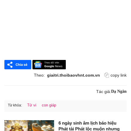
Theo:
giaitri.thoibaovhnt.com.vn
copy link
Tác giả:
Dạ Ngân
Tử vi
con giáp
Từ khóa:
6 ngày sinh âm lịch báo hiệu
Phát tài Phát lộc muộn nhưng