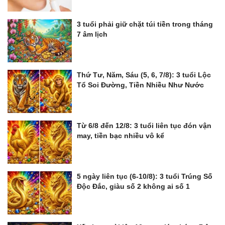
3 tuổi phải giữ chặt túi tiền trong tháng
7 âm lịch
Thứ Tư, Năm, Sáu (5, 6, 7/8): 3 tuổi Lộc
Tổ Soi Đường, Tiền Nhiều Như Nước
Từ 6/8 đến 12/8: 3 tuổi liên tục đón vận
may, tiền bạc nhiều vô kể
5 ngày liên tục (6-10/8): 3 tuổi Trúng Số
Độc Đắc, giàu số 2 không ai số 1