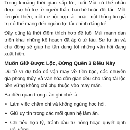
Trong khoảng thời gian sắp tới, tuổi Mùi có thể nhận
được sự hỗ trợ từ người thân, bạn bè hoặc đối tác. Một
lời giới thiệu, một cơ hội hợp tác hoặc một thông tin giá
trị có thể mang đến nguồn lợi tài chính đáng kể.
Đây cũng là thời điểm thích hợp để tuổi Mùi mạnh dạn
triển khai những kế hoạch đã ấp ủ từ lâu. Sự tự tin và
chủ động sẽ giúp họ tận dụng tốt những vận hội đang
xuất hiện.
Muốn Giữ Được Lộc, Đừng Quên 3 Điều Này
Dù tử vi dự báo có vận may về tiền bạc, các chuyên
gia phong thủy và văn hóa dân gian đều cho rằng tài lộc
bền vững không chỉ phụ thuộc vào may mắn.
Ba điều quan trọng cần ghi nhớ là:
Làm việc chăm chỉ và không ngừng học hỏi.
Giữ uy tín trong các mối quan hệ làm ăn.
Chi tiêu hợp lý, tránh đầu tư nóng hoặc quyết định
vội vàng.