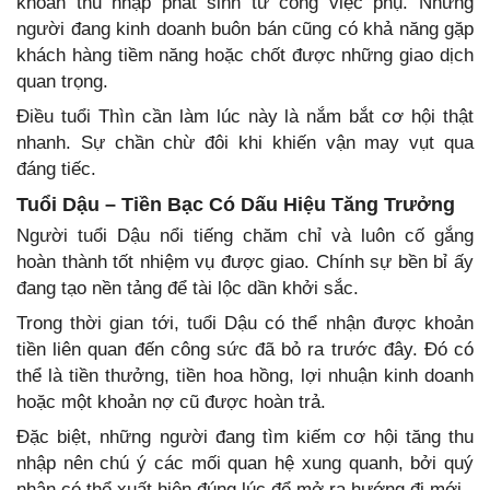
khoản thu nhập phát sinh từ công việc phụ. Những
người đang kinh doanh buôn bán cũng có khả năng gặp
khách hàng tiềm năng hoặc chốt được những giao dịch
quan trọng.
Điều tuổi Thìn cần làm lúc này là nắm bắt cơ hội thật
nhanh. Sự chần chừ đôi khi khiến vận may vụt qua
đáng tiếc.
Tuổi Dậu – Tiền Bạc Có Dấu Hiệu Tăng Trưởng
Người tuổi Dậu nổi tiếng chăm chỉ và luôn cố gắng
hoàn thành tốt nhiệm vụ được giao. Chính sự bền bỉ ấy
đang tạo nền tảng để tài lộc dần khởi sắc.
Trong thời gian tới, tuổi Dậu có thể nhận được khoản
tiền liên quan đến công sức đã bỏ ra trước đây. Đó có
thể là tiền thưởng, tiền hoa hồng, lợi nhuận kinh doanh
hoặc một khoản nợ cũ được hoàn trả.
Đặc biệt, những người đang tìm kiếm cơ hội tăng thu
nhập nên chú ý các mối quan hệ xung quanh, bởi quý
nhân có thể xuất hiện đúng lúc để mở ra hướng đi mới.