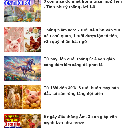
3 con giáp đỏ nhất trong tuần mới: Tiền
- Tình như ý thắng đời 1-0
Tháng 5 âm lịch: 2 tuổi dễ dính vận xui
nếu chủ quan, 1 tuổi được lộc tổ tiên,
vận quý nhân bất ngờ
Từ nay đến cuối tháng 6: 4 con giáp
càng dám làm càng dễ phát tài
Từ 16/6 đến 30/6: 3 tuổi buôn may bán
đắt, tài sản ròng tăng đột biến
5 ngày đầu tháng Âm: 3 con giáp vận
mệnh Lên như nước