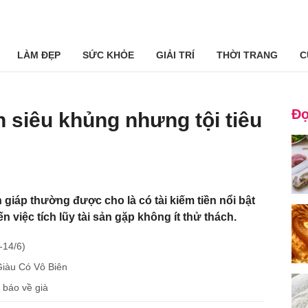
LÀM ĐẸP
SỨC KHỎE
GIẢI TRÍ
THỜI TRANG
C
Đọ
n siêu khủng nhưng tội tiêu
 giáp thường được cho là có tài kiếm tiền nổi bật
n việc tích lũy tài sản gặp không ít thử thách.
-14/6)
 Giàu Có Vô Biên
 báo về già