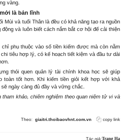
ng vàng.
 mới là bản lĩnh
ổi Mùi và tuổi Thân là đều có khả năng tạo ra nguồn
 động và luôn biết cách nắm bắt cơ hội để cải thiện
g chỉ phụ thuộc vào số tiền kiếm được mà còn nằm
chi tiêu hợp lý, có kế hoạch tiết kiệm và đầu tư dài
hơn.
ựng thói quen quản lý tài chính khoa học sẽ giúp
toàn tốt hơn. Khi kiếm tiền giỏi kết hợp với khả
g sẽ ngày càng đủ đầy và vững chắc.
ính tham khảo, chiêm nghiệm theo quan niệm tử vi và
Theo:
giaitri.thoibaovhnt.com.vn
copy link
Tác giả:
Trang Hạ