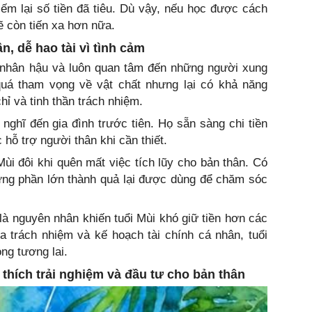
iếm lại số tiền đã tiêu. Dù vậy, nếu học được cách
ẽ còn tiến xa hơn nữa.
n, dễ hao tài vì tình cảm
, nhân hậu và luôn quan tâm đến những người xung
uá tham vọng về vật chất nhưng lại có khả năng
ỉ và tinh thần trách nhiệm.
 nghĩ đến gia đình trước tiên. Họ sẵn sàng chi tiền
hỗ trợ người thân khi cần thiết.
ùi đôi khi quên mất việc tích lũy cho bản thân. Có
ưng phần lớn thành quả lại được dùng để chăm sóc
à nguyên nhân khiến tuổi Mùi khó giữ tiền hơn các
a trách nhiệm và kế hoạch tài chính cá nhân, tuổi
ng tương lai.
thích trải nghiệm và đầu tư cho bản thân