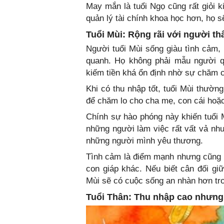
May mắn là tuổi Ngọ cũng rất giỏi k
quản lý tài chính khoa học hơn, họ s
Tuổi Mùi: Rộng rãi với người thâ
Người tuổi Mùi sống giàu tình cảm
quanh. Họ không phải mẫu người q
kiếm tiền khá ổn định nhờ sự chăm ch
Khi có thu nhập tốt, tuổi Mùi thường
để chăm lo cho cha mẹ, con cái hoặc 
Chính sự hào phóng này khiến tuổi M
những người làm việc rất vất vả nh
những người mình yêu thương.
Tình cảm là điểm mạnh nhưng cũng l
con giáp khác. Nếu biết cân đối giữ
Mùi sẽ có cuộc sống an nhàn hơn tro
Tuổi Thân: Thu nhập cao nhưng 