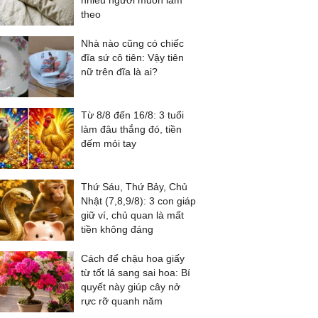
nhiều người muốn làm
theo
Nhà nào cũng có chiếc
đĩa sứ cô tiên: Vậy tiên
nữ trên đĩa là ai?
Từ 8/8 đến 16/8: 3 tuổi
làm đâu thắng đó, tiền
đếm mỏi tay
Thứ Sáu, Thứ Bảy, Chủ
Nhật (7,8,9/8): 3 con giáp
giữ ví, chủ quan là mất
tiền không đáng
Cách để chậu hoa giấy
từ tốt lá sang sai hoa: Bí
quyết này giúp cây nở
rực rỡ quanh năm