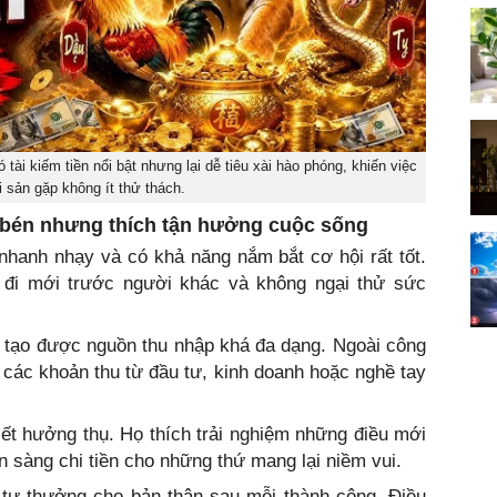
tài kiếm tiền nổi bật nhưng lại dễ tiêu xài hào phóng, khiến việc
ài sản gặp không ít thử thách.
c bén nhưng thích tận hưởng cuộc sống
 nhanh nhạy và có khả năng nắm bắt cơ hội rất tốt.
đi mới trước người khác và không ngại thử sức
g tạo được nguồn thu nhập khá đa dạng. Ngoài công
 các khoản thu từ đầu tư, kinh doanh hoặc nghề tay
biết hưởng thụ. Họ thích trải nghiệm những điều mới
n sàng chi tiền cho những thứ mang lại niềm vui.
n tự thưởng cho bản thân sau mỗi thành công. Điều