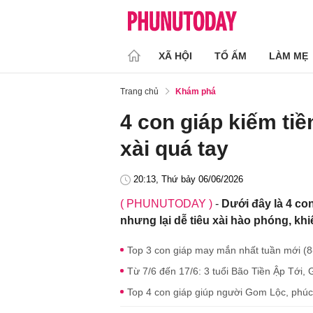
XÃ HỘI
TỔ ẤM
LÀM MẸ
Trang chủ
Khám phá
4 con giáp kiếm tiề
xài quá tay
20:13, Thứ bảy 06/06/2026
( PHUNUTODAY )
-
Dưới đây là 4 con
nhưng lại dễ tiêu xài hào phóng, khiế
Top 3 con giáp may mắn nhất tuần mới (8
Từ 7/6 đến 17/6: 3 tuổi Bão Tiền Ập Tới,
Top 4 con giáp giúp người Gom Lộc, phúc