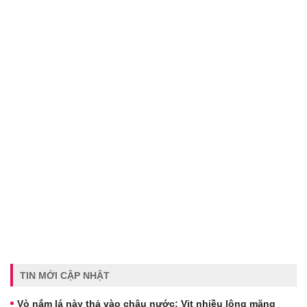
TIN MỚI CẬP NHẬT
Vò nắm lá này thả vào chậu nước: Vịt nhiều lông măng