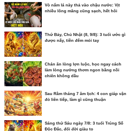
Vò nắm lá này thả vào chậu nước: Vịt
nhiều lông măng cũng sạch, hết hôi
Thứ Bảy, Chủ Nhật (8, 9/8): 3 tuổi ước gì
được nấy, tiền đếm mỏi tay
Chán ăn lòng lợn luộc, học ngay cách
làm lòng nướng thơm ngon bằng nồi
chiên không dầu
Sau Rằm tháng 7 âm lịch: 4 con giáp vận
đỏ liên tiếp, làm gì cũng thuận
Sáng thứ Sáu ngày 7/8: 3 tuổi Trúng Số
Độc Đắc, đổi đời giàu to