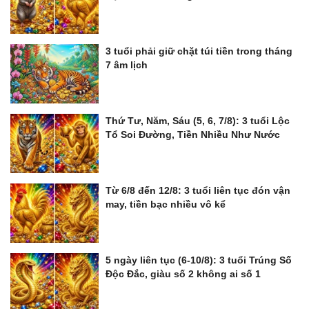
3 tuổi phải giữ chặt túi tiền trong tháng
7 âm lịch
Thứ Tư, Năm, Sáu (5, 6, 7/8): 3 tuổi Lộc
Tổ Soi Đường, Tiền Nhiều Như Nước
Từ 6/8 đến 12/8: 3 tuổi liên tục đón vận
may, tiền bạc nhiều vô kể
5 ngày liên tục (6-10/8): 3 tuổi Trúng Số
Độc Đắc, giàu số 2 không ai số 1