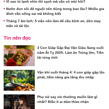
Vì sao tủ lạnh nhìn thì sạch mà vẫn có mùi hôi?
Nước đun sôi để nguội nên dùng trong bao lâu? Nhiều gia
đình vẫn uống sai mà không biết
Tháng 7 âm lịch: 5 việc nên làm để cầu bình an, đón may
mắn và tài lộc
Tin nên đọc
3 Con Giáp Gặp Đại Vận Giàu Sang cuối
năm Ất Tỵ 2025: Làm ăn Trúng lớn, Tiền
tài rủng rỉnh
Vận khí cuối tháng 4: 4 con giáp gặp lộc
phát, tiềm năng gia tăng thu nhập
Phụ nữ say xỉn thường muốn làm gì
nhất? Điều ít ai dám thừa nhận