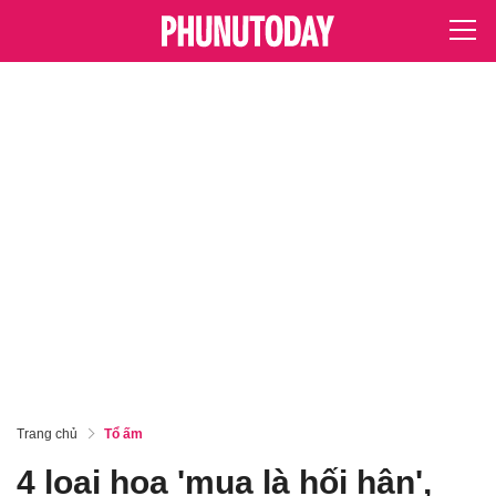
Trang chủ
Tổ ấm
4 loại hoa 'mua là hối hận',