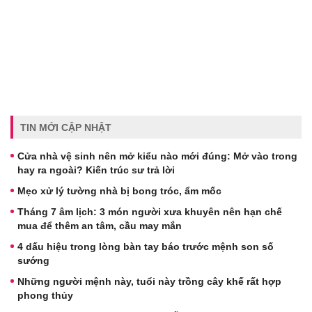
TIN MỚI CẬP NHẬT
Cửa nhà vệ sinh nên mở kiểu nào mới đúng: Mở vào trong
hay ra ngoài? Kiến trúc sư trả lời
Mẹo xử lý tường nhà bị bong tróc, ẩm mốc
Tháng 7 âm lịch: 3 món người xưa khuyên nên hạn chế
mua để thêm an tâm, cầu may mắn
4 dấu hiệu trong lòng bàn tay báo trước mệnh son số
sướng
Những người mệnh này, tuổi này trồng cây khế rất hợp
phong thủy