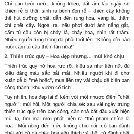
Chỉ cần tưới nước không khéo, đất ẩm lâu ngày sẽ
khiến rễ bị thối, sinh ra bệnh đen rễ – khiến cây không
thể hút dưỡng chất, dẫn đến rụng hoa, vàng lá, thậm
chí chết cây. Ngoài ra, nếu phơi dưới ánh nắng gắt,
cẩm tú cầu còn bị cháy lá, cháy hoa, nhìn rất thảm.
Nhiều người từng trồng đã phải thốt lên: "Không đời nào
nuôi cẩm tú cầu thêm lần nữa!"
2. Thiên trúc quỳ – Hoa đẹp nhưng… mùi khó chịu
Thiên trúc quỳ nở hoa rực rỡ, kiêu sa như tiên nữ, đủ
kiểu dáng màu sắc bắt mắt. Nhiều người khi đi chợ
xuân dễ bị "mê hoặc", mua liền tay vài chậu để biến ban
công thành "khu vườn cổ tích".
Tuy nhiên, hoa đẹp lại đi kèm với một nhược điểm "chết
người": mùi hôi. Một người chia sẻ: sau vài ngày trưng
thiên trúc quỳ trên ban công, căn nhà bắt đầu xuất hiện
mùi lạ, tìm mãi mới phát hiện ra "thủ phạm chính là
hoa". Mùi nồng đến mức không chịu nổi, cô bạn đành
phải vứt bỏ cả chậu hoa yêu thích và thề “có đánh chết