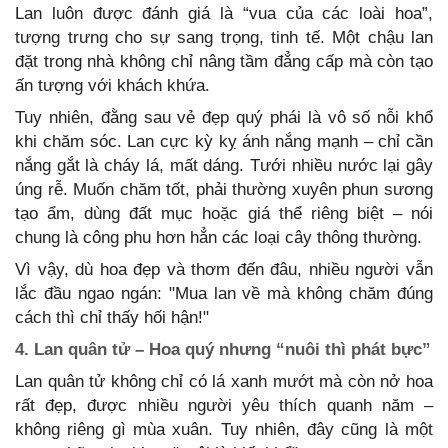
Lan luôn được đánh giá là “vua của các loài hoa”,
tượng trưng cho sự sang trọng, tinh tế. Một chậu lan
đặt trong nhà không chỉ nâng tầm đẳng cấp mà còn tạo
ấn tượng với khách khứa.
Tuy nhiên, đằng sau vẻ đẹp quý phái là vô số nỗi khổ
khi chăm sóc. Lan cực kỳ kỵ ánh nắng mạnh – chỉ cần
nắng gắt là cháy lá, mất dáng. Tưới nhiều nước lại gây
úng rễ. Muốn chăm tốt, phải thường xuyên phun sương
tạo ẩm, dùng đất mục hoặc giá thể riêng biệt – nói
chung là công phu hơn hẳn các loại cây thông thường.
Vì vậy, dù hoa đẹp và thơm đến đâu, nhiều người vẫn
lắc đầu ngao ngán: "Mua lan về mà không chăm đúng
cách thì chỉ thấy hối hận!"
4. Lan quân tử – Hoa quý nhưng “nuôi thì phát bực”
Lan quân tử không chỉ có lá xanh mướt mà còn nở hoa
rất đẹp, được nhiều người yêu thích quanh năm –
không riêng gì mùa xuân. Tuy nhiên, đây cũng là một