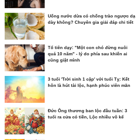
Uống nước dừa có chống trào ngược dạ
dày không? Chuyên gia giải đáp chi tiết
Tổ tiên dạy: "Một con chó đừng nuôi
quá 10 năm" - lý do phía sau khiến ai
cũng giật mình
3 tuổi 'Trời sinh 1 cặp' với tuổi Tỵ: Kết
hôn là hút tài lộc, hạnh phúc viên mãn
Đức Ông thương ban lộc đầu tuần: 3
tuổi ra cửa có tiền, Lộc nhiều vô kể