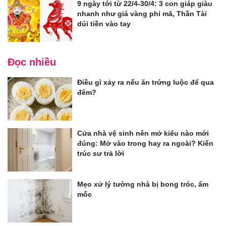
9 ngày tới từ 22/4-30/4: 3 con giáp giàu
nhanh như giá vàng phi mã, Thần Tài
dúi tiền vào tay
Đọc nhiều
Điều gì xảy ra nếu ăn trứng luộc để qua
đêm?
Cửa nhà vệ sinh nên mở kiểu nào mới
đúng: Mở vào trong hay ra ngoài? Kiến
trúc sư trả lời
Mẹo xử lý tường nhà bị bong tróc, ẩm
mốc