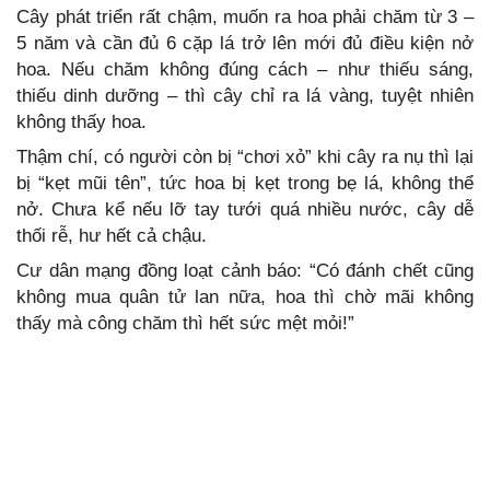
Cây phát triển rất chậm, muốn ra hoa phải chăm từ 3 –
5 năm và cần đủ 6 cặp lá trở lên mới đủ điều kiện nở
hoa. Nếu chăm không đúng cách – như thiếu sáng,
thiếu dinh dưỡng – thì cây chỉ ra lá vàng, tuyệt nhiên
không thấy hoa.
Thậm chí, có người còn bị “chơi xỏ” khi cây ra nụ thì lại
bị “kẹt mũi tên”, tức hoa bị kẹt trong bẹ lá, không thể
nở. Chưa kể nếu lỡ tay tưới quá nhiều nước, cây dễ
thối rễ, hư hết cả chậu.
Cư dân mạng đồng loạt cảnh báo: “Có đánh chết cũng
không mua quân tử lan nữa, hoa thì chờ mãi không
thấy mà công chăm thì hết sức mệt mỏi!”