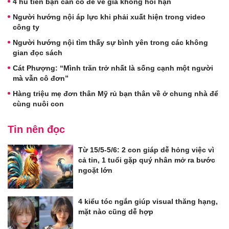
4 hũ tiền bạn cần có để về già không hối hận
Người hướng nội áp lực khi phải xuất hiện trong video
công ty
Người hướng nội tìm thấy sự bình yên trong các không
gian đọc sách
Cát Phượng: “Mình trăn trở nhất là sống cạnh một người
mà vẫn cô đơn”
Hàng triệu mẹ đơn thân Mỹ rủ bạn thân về ở chung nhà để
cùng nuôi con
Tin nên đọc
Từ 15/5-5/6: 2 con giáp dễ hỏng việc vì
cả tin, 1 tuổi gặp quý nhân mở ra bước
ngoặt lớn
4 kiểu tóc ngắn giúp visual thăng hạng,
mặt nào cũng dễ hợp