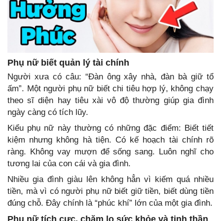
Phụ nữ biết quản lý tài chính
Người xưa có câu: “Đàn ông xây nhà, đàn bà giữ tổ
ấm”. Một người phụ nữ biết chi tiêu hợp lý, không chạy
theo sĩ diện hay tiêu xài vô độ thường giúp gia đình
ngày càng có tích lũy.
Kiểu phụ nữ này thường có những đặc điểm: Biết tiết
kiệm nhưng không hà tiện. Có kế hoạch tài chính rõ
ràng. Không vay mượn để sống sang. Luôn nghĩ cho
tương lai của con cái và gia đình.
Nhiều gia đình giàu lên không hẳn vì kiếm quá nhiều
tiền, mà vì có người phụ nữ biết giữ tiền, biết dùng tiền
đúng chỗ. Đây chính là “phúc khí” lớn của một gia đình.
Phụ nữ tích cực, chăm lo sức khỏe và tinh thần