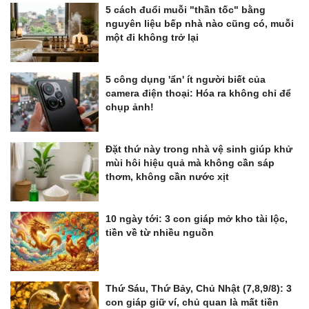
5 cách đuổi muỗi "thần tốc" bằng
nguyên liệu bếp nhà nào cũng có, muỗi
một đi không trở lại
5 công dụng 'ẩn' ít người biết của
camera điện thoại: Hóa ra không chỉ để
chụp ảnh!
Đặt thứ này trong nhà vệ sinh giúp khử
mùi hôi hiệu quả mà không cần sáp
thơm, không cần nước xịt
10 ngày tới: 3 con giáp mở kho tài lộc,
tiền về từ nhiều nguồn
Thứ Sáu, Thứ Bảy, Chủ Nhật (7,8,9/8): 3
con giáp giữ ví, chủ quan là mất tiền