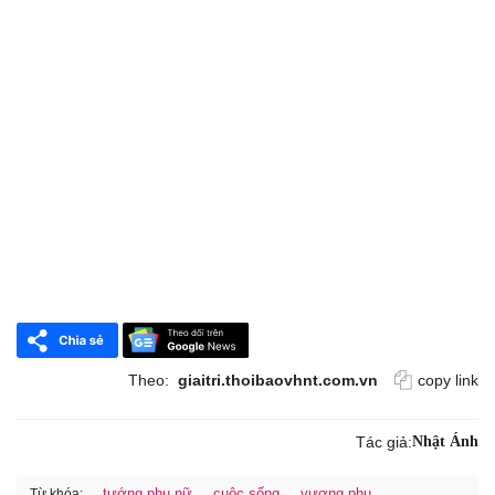
Theo:
giaitri.thoibaovhnt.com.vn
copy link
Tác giả:
Nhật Ánh
tướng phụ nữ
cuộc sống
vượng phu
Từ khóa: