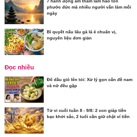
7 hành động âm thầm làm hao tổn
phước đức mà nhiều người vẫn làm mỗi
ngày
Bí quyết nấu lẩu gà lá é chuẩn vị,
nguyên liệu đơn giản
Đọc nhiều
Đổ dầu gió lên tỏi: Xử lý gọn cấn đề nam
và nữ đều gặp
Tử vi cuối tuần 8 - 9/8: 2 con giáp tiền
bạc khởi sắc, 2 tuổi cần giữ chặt ví tiền