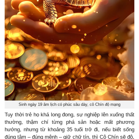
Sinh ngày 19 âm lịch có phúc sâu dày, cô Chín độ mạng
Tuy thời trẻ họ khá long đong, sự nghiệp lên xuống thất
thường, thậm chí từng phá sản hoặc mất phương
hướng, nhưng từ khoảng 35 tuổi trở đi, nếu biết sống
đúng tâm – đúng mệnh – giữ chữ tín, thì Cô Chín sẽ độ,