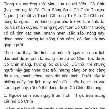
Trong tín ngưỡng thờ Mẫu của người Việt, Cô Chín
(hay còn gọi là Cô Chín Sòng Sơn, Cô Chín Thượng
Ngàn...) là một vị Thánh Cô trong Tứ Phủ. Cô Chín nổi
tiếng là người linh thiêng, giỏi phù trợ về tâm linh, tài
lộc và nhân duyên. Những người "căn Cô Chín" thường
có cá tính đặc biệt: nhanh nhẹn, sắc sảo, nóng nảy,
đồng bóng, nhưng lại sống tình cảm, có tâm và hay
giúp người.
Theo các thầy tâm linh, có một số ngày sinh âm lịch
đặc biệt được xem là mang căn số Cô Chín, tức được
Cô Chín mạng, hưởng lộc của Cô. Dù thời trẻ những
người này gặp nhiều trắc trở, nhưng càng lớn tuổi càng
ổn định, thành công, gặp dữ hóa lành. Dưới đây là
những ngày âm lịch may mắn đó – nếu bạn sinh vào
các ngày này, rất có thể đang được Cô Chín độ mạng.
1. Người sinh vào ngày 9 âm lịch – trực tiếp mang
căn số Cô Chín