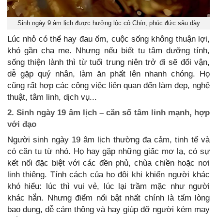
Sinh ngày 9 âm lịch được hưởng lộc cô Chín, phúc đức sâu dày
Lúc nhỏ có thể hay đau ốm, cuộc sống không thuận lợi,
khó gần cha mẹ. Nhưng nếu biết tu tâm dưỡng tính,
sống thiện lành thì từ tuổi trung niên trở đi sẽ đổi vận,
dễ gặp quý nhân, làm ăn phất lên nhanh chóng. Họ
cũng rất hợp các công việc liên quan đến làm đẹp, nghệ
thuật, tâm linh, dịch vụ...
2. Sinh ngày 19 âm lịch – căn số tâm linh mạnh, hợp
với đạo
Người sinh ngày 19 âm lịch thường đa cảm, tinh tế và
có căn tu từ nhỏ. Họ hay gặp những giấc mơ lạ, có sự
kết nối đặc biệt với các đền phủ, chùa chiền hoặc nơi
linh thiêng. Tính cách của họ đôi khi khiến người khác
khó hiểu: lúc thì vui vẻ, lúc lại trầm mặc như người
khác hẳn. Nhưng điểm nổi bật nhất chính là tấm lòng
bao dung, dễ cảm thông và hay giúp đỡ người kém may