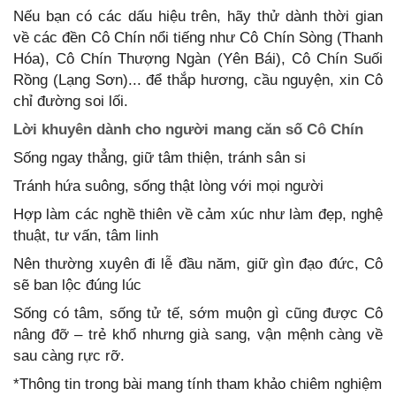
Nếu bạn có các dấu hiệu trên, hãy thử dành thời gian
về các đền Cô Chín nổi tiếng như Cô Chín Sòng (Thanh
Hóa), Cô Chín Thượng Ngàn (Yên Bái), Cô Chín Suối
Rồng (Lạng Sơn)... để thắp hương, cầu nguyện, xin Cô
chỉ đường soi lối.
Lời khuyên dành cho người mang căn số Cô Chín
Sống ngay thẳng, giữ tâm thiện, tránh sân si
Tránh hứa suông, sống thật lòng với mọi người
Hợp làm các nghề thiên về cảm xúc như làm đẹp, nghệ
thuật, tư vấn, tâm linh
Nên thường xuyên đi lễ đầu năm, giữ gìn đạo đức, Cô
sẽ ban lộc đúng lúc
Sống có tâm, sống tử tế, sớm muộn gì cũng được Cô
nâng đỡ – trẻ khổ nhưng già sang, vận mệnh càng về
sau càng rực rỡ.
*Thông tin trong bài mang tính tham khảo chiêm nghiệm