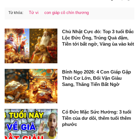
Tử vi
con giáp cô chín thương
Từ khóa:
Chủ Nhật Cực đỏ: Top 3 tuổi Đắc
Lộc Đức Ông, Trúng Quả đậm,
Tiền tới bất ngờ, Vàng ùa vào két
Bính Ngọ 2026: 4 Con Giáp Gặp
Thời Cơ Lớn, Đổi Vận Giàu
Sang, Thăng Tiến Bất Ngờ
Có Đức Mặc Sức Hưởng: 3 tuổi
Tiền của dư dôi, thêm tuổi thêm
phước