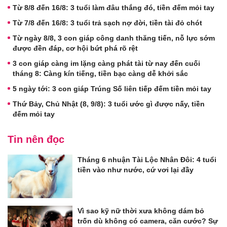
Từ 8/8 đến 16/8: 3 tuổi làm đâu thắng đó, tiền đếm mỏi tay
Từ 7/8 đến 16/8: 3 tuổi trả sạch nợ đời, tiền tài đỏ chót
Từ ngày 8/8, 3 con giáp công danh thăng tiến, nỗ lực sớm
được đền đáp, cơ hội bứt phá rõ rệt
3 con giáp càng im lặng càng phát tài từ nay đến cuối
tháng 8: Càng kín tiếng, tiền bạc càng dễ khởi sắc
5 ngày tới: 3 con giáp Trúng Số liên tiếp đếm tiền mỏi tay
Thứ Bảy, Chủ Nhật (8, 9/8): 3 tuổi ước gì được nấy, tiền
đếm mỏi tay
Tin nên đọc
Tháng 6 nhuận Tài Lộc Nhân Đôi: 4 tuổi
tiền vào như nước, cứ vơi lại đầy
Vì sao kỹ nữ thời xưa không dám bỏ
trốn dù không có camera, căn cước? Sự