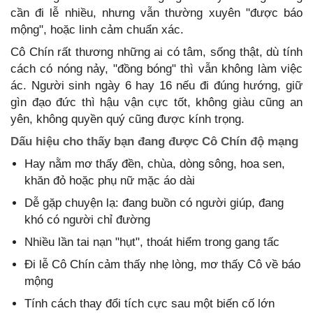
cần đi lễ nhiều, nhưng vẫn thường xuyên "được báo
mộng", hoặc linh cảm chuẩn xác.
Cô Chín rất thương những ai có tâm, sống thật, dù tính
cách có nóng nảy, "đồng bóng" thì vẫn không làm việc
ác. Người sinh ngày 6 hay 16 nếu đi đúng hướng, giữ
gìn đạo đức thì hậu vận cực tốt, không giàu cũng an
yên, không quyền quý cũng được kính trọng.
Dấu hiệu cho thấy bạn đang được Cô Chín độ mạng
Hay nằm mơ thấy đền, chùa, dòng sông, hoa sen,
khăn đỏ hoặc phụ nữ mặc áo dài
Dễ gặp chuyện lạ: đang buồn có người giúp, đang
khó có người chỉ đường
Nhiều lần tai nạn "hụt", thoát hiểm trong gang tấc
Đi lễ Cô Chín cảm thấy nhẹ lòng, mơ thấy Cô về báo
mộng
Tính cách thay đổi tích cực sau một biến cố lớn