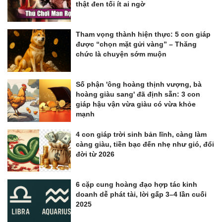
thật đen tối ít ai ngờ
Tham vọng thành hiện thực: 5 con giáp
được “chọn mặt gửi vàng” – Thăng
chức là chuyện sớm muộn
Số phận 'ông hoàng thịnh vượng, bà
hoàng giàu sang' đã định sẵn: 3 con
giáp hậu vận vừa giàu có vừa khỏe
mạnh
4 con giáp trời sinh bản lĩnh, càng làm
càng giàu, tiền bạc đến nhẹ như gió, đổi
đời từ 2026
6 cặp cung hoàng đạo hợp tác kinh
doanh dễ phát tài, lời gấp 3–4 lần cuối
2025