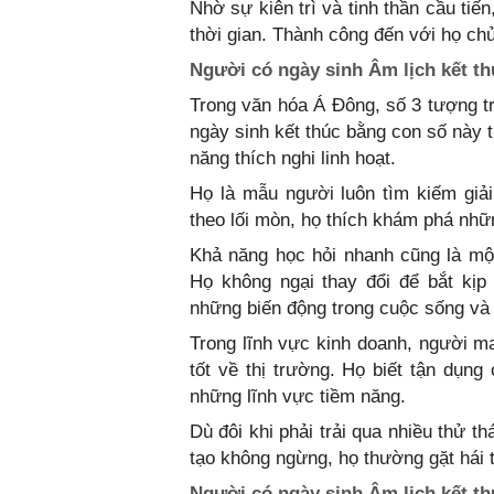
Nhờ sự kiên trì và tinh thần cầu tiến
thời gian. Thành công đến với họ chủ
Người có ngày sinh Âm lịch kết th
Trong văn hóa Á Đông, số 3 tượng tr
ngày sinh kết thúc bằng con số này
năng thích nghi linh hoạt.
Họ là mẫu người luôn tìm kiếm giả
theo lối mòn, họ thích khám phá nhữ
Khả năng học hỏi nhanh cũng là một
Họ không ngại thay đổi để bắt kịp
những biến động trong cuộc sống và 
Trong lĩnh vực kinh doanh, người ma
tốt về thị trường. Họ biết tận dụn
những lĩnh vực tiềm năng.
Dù đôi khi phải trải qua nhiều thử t
tạo không ngừng, họ thường gặt hái t
Người có ngày sinh Âm lịch kết th