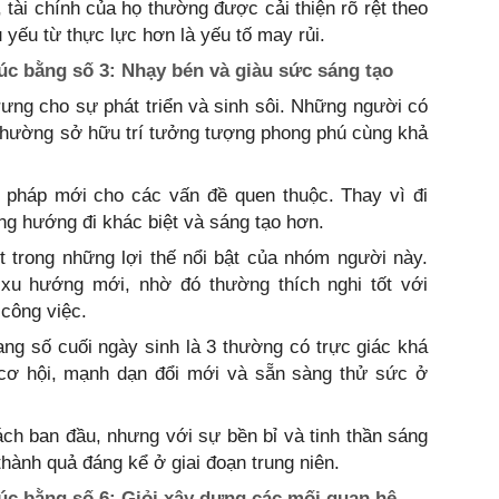
, tài chính của họ thường được cải thiện rõ rệt theo
 yếu từ thực lực hơn là yếu tố may rủi.
úc bằng số 3: Nhạy bén và giàu sức sáng tạo
ưng cho sự phát triển và sinh sôi. Những người có
 thường sở hữu trí tưởng tượng phong phú cùng khả
i pháp mới cho các vấn đề quen thuộc. Thay vì đi
ng hướng đi khác biệt và sáng tạo hơn.
 trong những lợi thế nổi bật của nhóm người này.
 xu hướng mới, nhờ đó thường thích nghi tốt với
công việc.
ng số cuối ngày sinh là 3 thường có trực giác khá
g cơ hội, mạnh dạn đổi mới và sẵn sàng thử sức ở
hách ban đầu, nhưng với sự bền bỉ và tinh thần sáng
hành quả đáng kể ở giai đoạn trung niên.
úc bằng số 6: Giỏi xây dựng các mối quan hệ