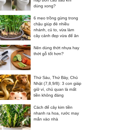
nắp bồn cầu sau khi
dùng xong?
6 mẹo trồng gừng trong
chậu giúp đẻ nhiều
nhánh, củ to, vừa làm
cây cảnh đẹp vừa để ăn
Nên dùng thớt nhựa hay
thớt gỗ tốt hơn?
Thứ Sáu, Thứ Bảy, Chủ
Nhật (7,8,9/8): 3 con giáp
giữ ví, chủ quan là mất
tiền không đáng
Cách để cây kim tiền
nhanh ra hoa, rước may
mắn vào nhà