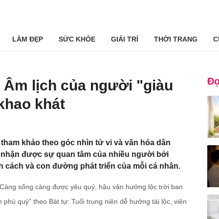
LÀM ĐẸP
SỨC KHỎE
GIẢI TRÍ
THỜI TRANG
C
Đọ
h Âm lịch của người "giàu
 khao khát
 tham khảo theo góc nhìn tử vi và văn hóa dân
n nhận được sự quan tâm của nhiều người bởi
h cách và con đường phát triển của mỗi cá nhân.
: Càng sống càng được yêu quý, hậu vận hưởng lộc trời ban
phú quý” theo Bát tự: Tuổi trung niên dễ hưởng tài lộc, viên