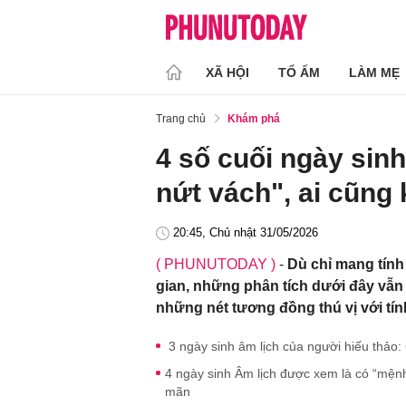
XÃ HỘI
TỔ ẤM
LÀM MẸ
Trang chủ
Khám phá
4 số cuối ngày sin
nứt vách", ai cũng
20:45, Chủ nhật 31/05/2026
( PHUNUTODAY )
-
Dù chỉ mang tính
gian, những phân tích dưới đây vẫ
những nét tương đồng thú vị với tín
3 ngày sinh âm lịch của người hiếu thảo
4 ngày sinh Âm lịch được xem là có “mệnh 
mãn