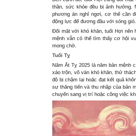
thần, sức khỏe đều bị ảnh hưởng.
phương án nghỉ ngơi, cơ thể cần đế
động lực để đương đầu với sóng gió.
Đối mặt với khó khăn, tuổi Hợi nên 
mệnh vẫn có thể tìm thấy cơ hội v
mong chờ.
Tuổi Tỵ
Năm Ất Tỵ 2025 là năm bản mệnh của
xáo trộn, vô vàn khó khăn, thử thác
độ bị chậm lại hoặc đạt kết quả k
sự thăng tiến và thu nhập của bản m
chuyển sang vị trí hoặc công việc 