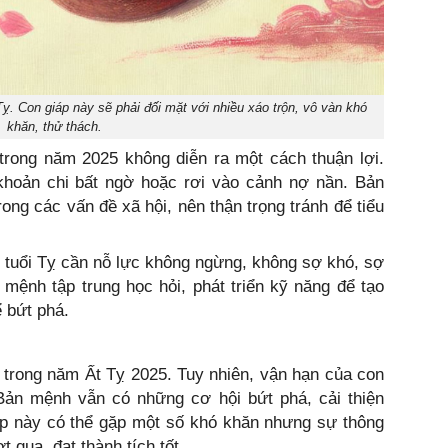
. Con giáp này sẽ phải đối mặt với nhiều xáo trộn, vô vàn khó
khăn, thử thách.
 trong năm 2025 không diễn ra một cách thuận lợi.
khoản chi bất ngờ hoặc rơi vào cảnh nợ nần. Bản
rong các vấn đề xã hội, nên thận trọng tránh để tiểu
 tuổi Tỵ cần nỗ lực không ngừng, không sợ khó, sợ
mệnh tập trung học hỏi, phát triển kỹ năng để tạo
ể bứt phá.
 trong năm Ất Tỵ 2025. Tuy nhiên, vận hạn của con
Bản mệnh vẫn có những cơ hội bứt phá, cải thiện
áp này có thể gặp một số khó khăn nhưng sự thông
qua, đạt thành tích tốt.