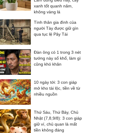
Làm đúng điều này, cây
xanh tốt quanh năm,
không vàng lá
Tình thân gia đình của
người Tày được giữ gìn
qua tục lệ Pây Tái
Đàn ông có 1 trong 3 nét
tướng này số khổ, làm gì
cũng khó khăn
10 ngày tới: 3 con giáp
mở kho tài lộc, tiền về từ
nhiều nguồn
Thứ Sáu, Thứ Bảy, Chủ
Nhật (7,8,9/8): 3 con giáp
giữ ví, chủ quan là mất
tiền không đáng