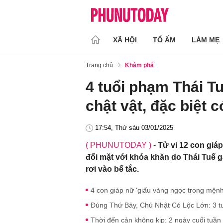
XÃ HỘI
TỔ ẤM
LÀM MẸ
Trang chủ
Khám phá
4 tuổi phạm Thái T
chật vật, đặc biệt 
17:54, Thứ sáu 03/01/2025
( PHUNUTODAY )
-
Tử vi 12 con giá
đối mặt với khóa khăn do Thái Tuế 
rơi vào bế tắc.
4 con giáp nữ 'giấu vàng ngọc trong mệnh'
Đúng Thứ Bảy, Chủ Nhật Có Lộc Lớn: 3 tuổ
Thời đến cản không kịp: 2 ngày cuối tuần