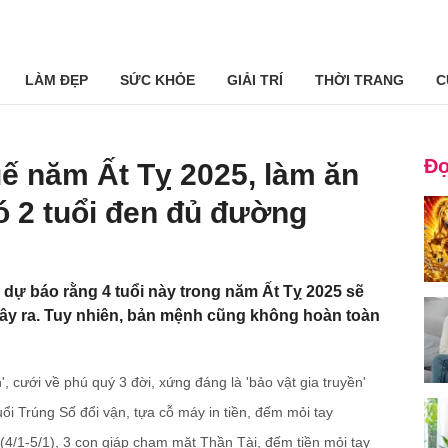
LÀM ĐẸP
SỨC KHỎE
GIẢI TRÍ
THỜI TRANG
C
Đọ
uế năm Ất Tỵ 2025, làm ăn
có 2 tuổi đen đủ đường
p dự báo rằng 4 tuổi này trong năm Ất Tỵ 2025 sẽ
gây ra. Tuy nhiên, bản mệnh cũng không hoàn toàn
, cưới về phú quý 3 đời, xứng đáng là 'bảo vật gia truyền'
i Trúng Số đổi vận, tựa cỗ máy in tiền, đếm mỏi tay
 (4/1-5/1), 3 con giáp chạm mặt Thần Tài, đếm tiền mỏi tay