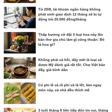
Từ 20/8, tài khoản ngân hàng không
phát sinh giao dịch 12 tháng sẽ bị tự
động trừ 20.000 đồng/tháng
Thắp hương cứ đặt 3 loại hoa này lên
bàn thơ gia chủ làm gì cũng thuận: Đó
là hoa gì?
Không phải cá hồi, đây mới là loại cá
được Mỹ đánh giá rất tốt: Chợ Việt bán
đầy, giá bình dân
Có phi lê cá rô phi và lá lốt, làm ngay
món này, cả nhà đều thích mê
3 tuổi tháng 8 liên tiếp đón tin vui, tháng