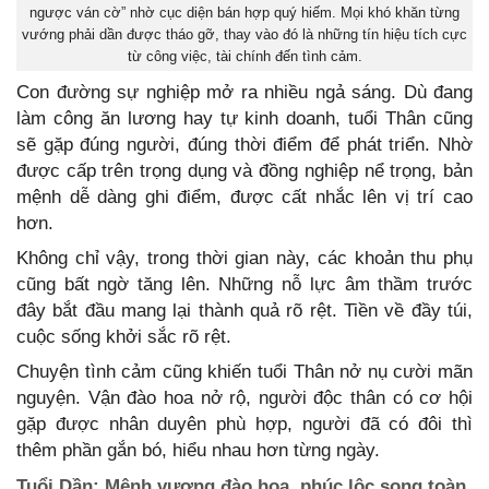
ngược ván cờ” nhờ cục diện bán hợp quý hiếm. Mọi khó khăn từng
vướng phải dần được tháo gỡ, thay vào đó là những tín hiệu tích cực
từ công việc, tài chính đến tình cảm.
Con đường sự nghiệp mở ra nhiều ngả sáng. Dù đang
làm công ăn lương hay tự kinh doanh, tuổi Thân cũng
sẽ gặp đúng người, đúng thời điểm để phát triển. Nhờ
được cấp trên trọng dụng và đồng nghiệp nể trọng, bản
mệnh dễ dàng ghi điểm, được cất nhắc lên vị trí cao
hơn.
Không chỉ vậy, trong thời gian này, các khoản thu phụ
cũng bất ngờ tăng lên. Những nỗ lực âm thầm trước
đây bắt đầu mang lại thành quả rõ rệt. Tiền về đầy túi,
cuộc sống khởi sắc rõ rệt.
Chuyện tình cảm cũng khiến tuổi Thân nở nụ cười mãn
nguyện. Vận đào hoa nở rộ, người độc thân có cơ hội
gặp được nhân duyên phù hợp, người đã có đôi thì
thêm phần gắn bó, hiểu nhau hơn từng ngày.
Tuổi Dần: Mệnh vượng đào hoa, phúc lộc song toàn