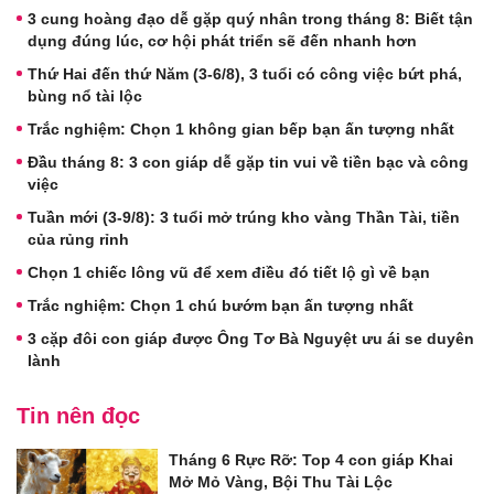
3 cung hoàng đạo dễ gặp quý nhân trong tháng 8: Biết tận
dụng đúng lúc, cơ hội phát triển sẽ đến nhanh hơn
Thứ Hai đến thứ Năm (3-6/8), 3 tuổi có công việc bứt phá,
bùng nổ tài lộc
Trắc nghiệm: Chọn 1 không gian bếp bạn ấn tượng nhất
Đầu tháng 8: 3 con giáp dễ gặp tin vui về tiền bạc và công
việc
Tuần mới (3-9/8): 3 tuổi mở trúng kho vàng Thần Tài, tiền
của rủng rỉnh
Chọn 1 chiếc lông vũ để xem điều đó tiết lộ gì về bạn
Trắc nghiệm: Chọn 1 chú bướm bạn ấn tượng nhất
3 cặp đôi con giáp được Ông Tơ Bà Nguyệt ưu ái se duyên
lành
Tin nên đọc
Tháng 6 Rực Rỡ: Top 4 con giáp Khai
Mở Mỏ Vàng, Bội Thu Tài Lộc