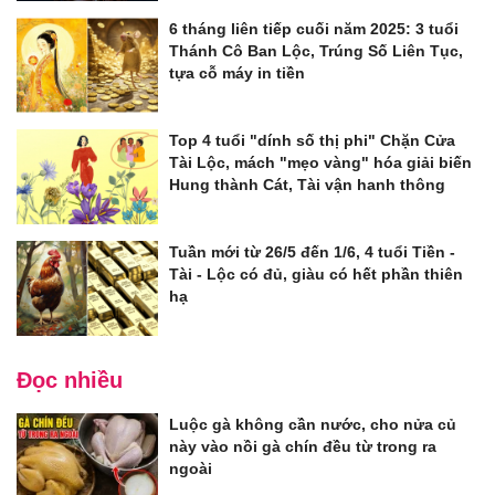
6 tháng liên tiếp cuối năm 2025: 3 tuổi
Thánh Cô Ban Lộc, Trúng Số Liên Tục,
tựa cỗ máy in tiền
Top 4 tuổi "dính số thị phi" Chặn Cửa
Tài Lộc, mách "mẹo vàng" hóa giải biến
Hung thành Cát, Tài vận hanh thông
Tuần mới từ 26/5 đến 1/6, 4 tuổi Tiền -
Tài - Lộc có đủ, giàu có hết phần thiên
hạ
Đọc nhiều
Luộc gà không cần nước, cho nửa củ
này vào nồi gà chín đều từ trong ra
ngoài