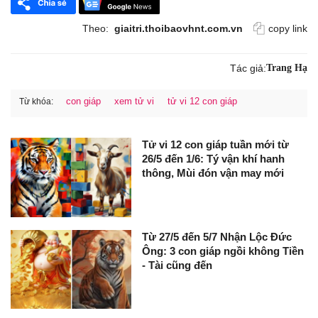
Theo:
giaitri.thoibaovhnt.com.vn
copy link
Tác giả:
Trang Hạ
con giáp
xem tử vi
tử vi 12 con giáp
Từ khóa:
Tử vi 12 con giáp tuần mới từ
26/5 đến 1/6: Tý vận khí hanh
thông, Mùi đón vận may mới
Từ 27/5 đến 5/7 Nhận Lộc Đức
Ông: 3 con giáp ngồi không Tiền
- Tài cũng đến