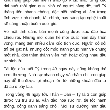
khả năng giúp bản mệnh tháo gỡ khúc mắc từng kéo
dài suốt thời gian qua. Nhờ có người nâng đỡ, tuổi Tý
thăng tiến nhanh chóng, đặc biệt những ai làm trong
lĩnh vực kinh doanh, tài chính, hay sáng tạo nghệ thuật
sẽ càng thuận buồm xuôi gió.
Về mặt tình cảm, bản mệnh cũng được sao đào hoa
chiếu rọi. Những mối quan hệ mới xuất hiện đầy triển
vọng, mang đến nhiều cảm xúc tích cực. Người có đôi
thì dễ gặt hái những cột mốc hạnh phúc như về chung
một nhà, đón thêm thành viên mới hoặc cùng nhau đầu
tư sinh lời.
Tài lộc của tuổi Tý trong 49 ngày này cũng không thể
xem thường. Nhờ sự nhanh nhạy và chăm chỉ, con giáp
này dễ thu được lợi nhuận lớn từ những khoản đầu tư
đã ấp ủ bấy lâu.
Trong vòng 49 ngày tới, Thân – Dần – Tý là 3 con giáp
được vũ trụ ưu ái, vận đào hoa rực rỡ, tài lộc hanh
thông, công danh sáng chói. Mọi sự dường như đều