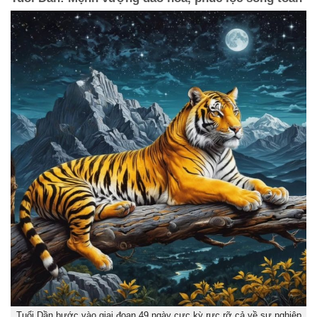
Tuổi Dần bước vào giai đoạn 49 ngày cực kỳ rực rỡ cả về sự nghiệp