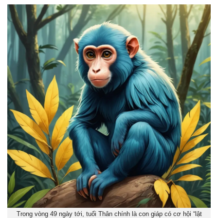
Trong vòng 49 ngày tới, tuổi Thân chính là con giáp có cơ hội “lật