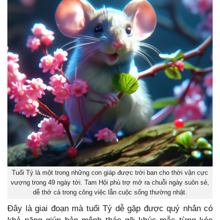
Tuổi Tý là một trong những con giáp được trời ban cho thời vận cực
vượng trong 49 ngày tới. Tam Hội phù trợ mở ra chuỗi ngày suôn sẻ,
dễ thở cả trong công việc lẫn cuộc sống thường nhật.
Đây là giai đoạn mà tuổi Tý dễ gặp được quý nhân có