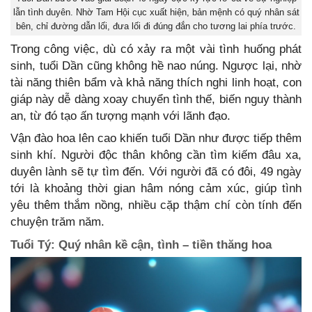
lẫn tình duyên. Nhờ Tam Hội cục xuất hiện, bản mệnh có quý nhân sát
bên, chỉ đường dẫn lối, đưa lối đi đúng đắn cho tương lai phía trước.
Trong công việc, dù có xảy ra một vài tình huống phát
sinh, tuổi Dần cũng không hề nao núng. Ngược lại, nhờ
tài năng thiên bẩm và khả năng thích nghi linh hoạt, con
giáp này dễ dàng xoay chuyển tình thế, biến nguy thành
an, từ đó tạo ấn tượng mạnh với lãnh đạo.
Vận đào hoa lên cao khiến tuổi Dần như được tiếp thêm
sinh khí. Người độc thân không cần tìm kiếm đâu xa,
duyên lành sẽ tự tìm đến. Với người đã có đôi, 49 ngày
tới là khoảng thời gian hâm nóng cảm xúc, giúp tình
yêu thêm thắm nồng, nhiều cặp thậm chí còn tính đến
chuyện trăm năm.
Tuổi Tý: Quý nhân kề cận, tình – tiền thăng hoa