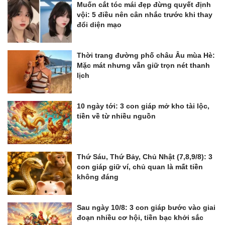
Muốn cắt tóc mái đẹp đừng quyết định
vội: 5 điều nên cân nhắc trước khi thay
đổi diện mạo
Thời trang đường phố châu Âu mùa Hè:
Mặc mát nhưng vẫn giữ trọn nét thanh
lịch
10 ngày tới: 3 con giáp mở kho tài lộc,
tiền về từ nhiều nguồn
Thứ Sáu, Thứ Bảy, Chủ Nhật (7,8,9/8): 3
con giáp giữ ví, chủ quan là mất tiền
không đáng
Sau ngày 10/8: 3 con giáp bước vào giai
đoạn nhiều cơ hội, tiền bạc khởi sắc