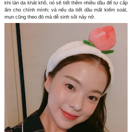
khi làn da khát khô, nó sẽ tiết thêm nhiều dầu để tự cấp
ẩm cho chính mình; và nếu da tiết dầu mất kiểm soát,
mụn cũng theo đó mà dễ sinh sôi nảy nở.