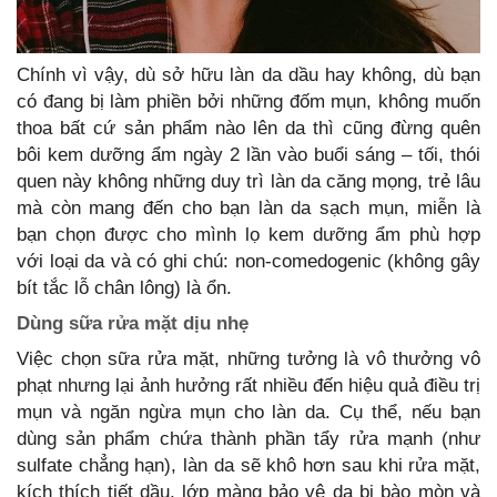
Chính vì vậy, dù sở hữu làn da dầu hay không, dù bạn
có đang bị làm phiền bởi những đốm mụn, không muốn
thoa bất cứ sản phẩm nào lên da thì cũng đừng quên
bôi kem dưỡng ẩm ngày 2 lần vào buổi sáng – tối, thói
quen này không những duy trì làn da căng mọng, trẻ lâu
mà còn mang đến cho bạn làn da sạch mụn, miễn là
bạn chọn được cho mình lọ kem dưỡng ẩm phù hợp
với loại da và có ghi chú: non-comedogenic (không gây
bít tắc lỗ chân lông) là ổn.
Dùng sữa rửa mặt dịu nhẹ
Việc chọn sữa rửa mặt, những tưởng là vô thưởng vô
phạt nhưng lại ảnh hưởng rất nhiều đến hiệu quả điều trị
mụn và ngăn ngừa mụn cho làn da. Cụ thể, nếu bạn
dùng sản phẩm chứa thành phần tẩy rửa mạnh (như
sulfate chẳng hạn), làn da sẽ khô hơn sau khi rửa mặt,
kích thích tiết dầu, lớp màng bảo vệ da bị bào mòn và