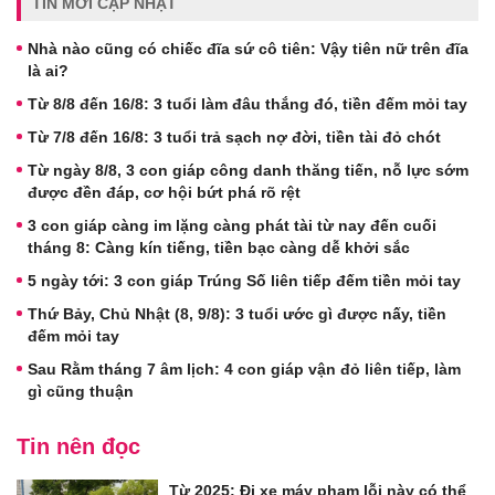
TIN MỚI CẬP NHẬT
Nhà nào cũng có chiếc đĩa sứ cô tiên: Vậy tiên nữ trên đĩa
là ai?
Từ 8/8 đến 16/8: 3 tuổi làm đâu thắng đó, tiền đếm mỏi tay
Từ 7/8 đến 16/8: 3 tuổi trả sạch nợ đời, tiền tài đỏ chót
Từ ngày 8/8, 3 con giáp công danh thăng tiến, nỗ lực sớm
được đền đáp, cơ hội bứt phá rõ rệt
3 con giáp càng im lặng càng phát tài từ nay đến cuối
tháng 8: Càng kín tiếng, tiền bạc càng dễ khởi sắc
5 ngày tới: 3 con giáp Trúng Số liên tiếp đếm tiền mỏi tay
Thứ Bảy, Chủ Nhật (8, 9/8): 3 tuổi ước gì được nấy, tiền
đếm mỏi tay
Sau Rằm tháng 7 âm lịch: 4 con giáp vận đỏ liên tiếp, làm
gì cũng thuận
Tin nên đọc
Từ 2025: Đi xe máy phạm lỗi này có thể