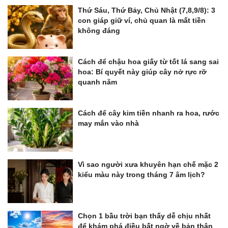
Thứ Sáu, Thứ Bảy, Chủ Nhật (7,8,9/8): 3
con giáp giữ ví, chủ quan là mất tiền
không đáng
Cách để chậu hoa giấy từ tốt lá sang sai
hoa: Bí quyết này giúp cây nở rực rỡ
quanh năm
Cách để cây kim tiền nhanh ra hoa, rước
may mắn vào nhà
Vì sao người xưa khuyên hạn chế mặc 2
kiểu màu này trong tháng 7 âm lịch?
Chọn 1 bầu trời bạn thấy dễ chịu nhất
để khám phá điều bất ngờ về bản thân