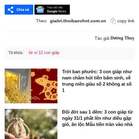
Theo:
giaitri.thoibaovhnt.com.vn
copy link
Tác giả:
Dương Thuỵ
tử vi 12 con giáp
Từ khóa:
Trời ban phước: 3 con giáp như
nam châm hút tiền bẩm sinh, về
trung niên giàu số 2 không ai số
1
Đổi đời sau 1 đêm: 3 con giáp từ
ngày 31/1 phất lên như diều gặp
gió, ăn lộc Mẫu tiền tràn vào nhà