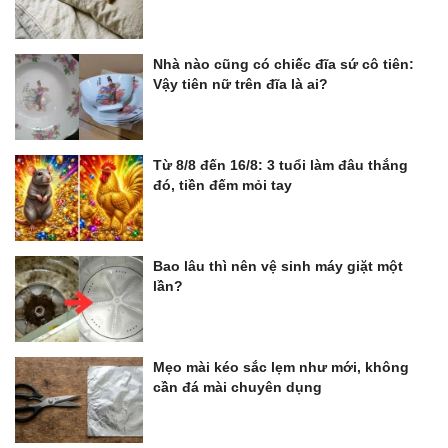
Nhà nào cũng có chiếc đĩa sứ cô tiên:
Vậy tiên nữ trên đĩa là ai?
Từ 8/8 đến 16/8: 3 tuổi làm đâu thắng
đó, tiền đếm mỏi tay
Bao lâu thì nên vệ sinh máy giặt một
lần?
Mẹo mài kéo sắc lẹm như mới, không
cần đá mài chuyên dụng