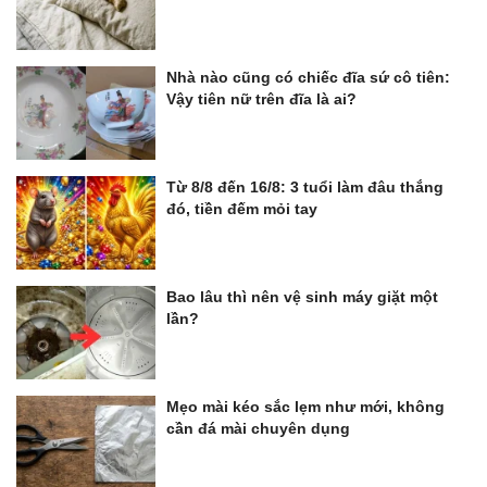
Nhà nào cũng có chiếc đĩa sứ cô tiên:
Vậy tiên nữ trên đĩa là ai?
Từ 8/8 đến 16/8: 3 tuổi làm đâu thắng
đó, tiền đếm mỏi tay
Bao lâu thì nên vệ sinh máy giặt một
lần?
Mẹo mài kéo sắc lẹm như mới, không
cần đá mài chuyên dụng