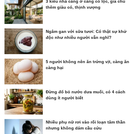
3 kiểu nhà càng ở càng có lộc, gia chủ
thêm giàu có, thịnh vượng
Ngâm gan với sữa tươi: Có thật sự khử
độc như nhiều người vẫn nghĩ?
5 người không nên ăn trứng vịt, càng ăn
càng hại
Đừng đổ bỏ nước dưa muối, có 4 cách
dùng ít người biết
Nhiều phụ nữ rơi vào rối loạn tâm thần
nhưng không dám cầu cứu