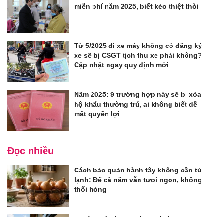
miễn phí năm 2025, biết kẻo thiệt thòi
Từ 5/2025 đi xe máy không có đăng ký
xe sẽ bị CSGT tịch thu xe phải không?
Cập nhật ngay quy định mới
Năm 2025: 9 trường hợp này sẽ bị xóa
hộ khẩu thường trú, ai không biết dễ
mất quyền lợi
Đọc nhiều
Cách bảo quản hành tây không cần tủ
lạnh: Để cả năm vẫn tươi ngon, không
thối hỏng