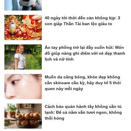
40 ngày tới thời đến cản không kịp: 3
con giáp Thần Tài ban lộc giàu to
Áo tay phồng trở lại đầy cuốn hút: Món
đồ giúp nàng ghi điểm với vẻ đẹp thanh
lịch và nữ tính
Muốn da căng bóng, khỏe đẹp không
cần skincare cầu kỳ, hãy duy trì 5 thói
quen này mỗi ngày
Cách bảo quản hành tây không cần tủ
lạnh: Để cả năm vẫn tươi ngon, không
thối hỏng