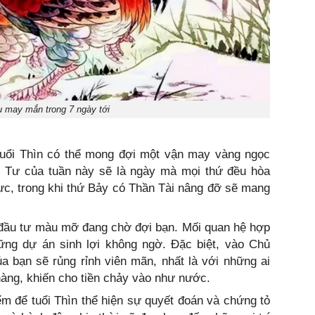
u may mắn trong 7 ngày tới
 tuổi Thìn có thể mong đợi một vận may vàng ngọc
 Tư của tuần này sẽ là ngày mà mọi thứ đều hòa
ực, trong khi thứ Bảy có Thần Tài nâng đỡ sẽ mang
i đầu tư màu mỡ đang chờ đợi bạn. Mối quan hệ hợp
ng dự án sinh lợi không ngờ. Đặc biệt, vào Chủ
ủa bạn sẽ rủng rỉnh viên mãn, nhất là với những ai
hàng, khiến cho tiền chảy vào như nước.
iểm để tuổi Thìn thể hiện sự quyết đoán và chứng tỏ