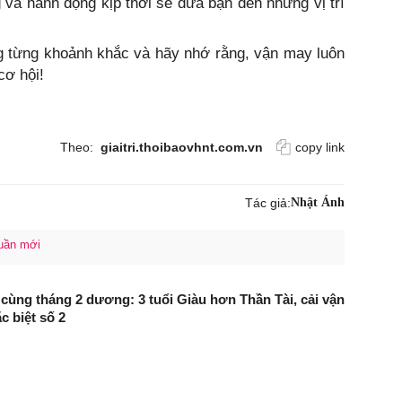
 và hành động kịp thời sẽ đưa bạn đến những vị trí
g từng khoảnh khắc và hãy nhớ rằng, vận may luôn
cơ hội!
Theo:
giaitri.thoibaovhnt.com.vn
copy link
Tác giả:
Nhật Ánh
uần mới
 cùng tháng 2 dương: 3 tuổi Giàu hơn Thần Tài, cải vận
c biệt số 2