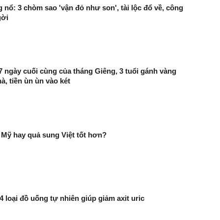
 nổ: 3 chòm sao 'vận đỏ như son', tài lộc đổ về, công
gời
, 7 ngày cuối cùng của tháng Giêng, 3 tuổi gánh vàng
à, tiền ùn ùn vào két
Mỹ hay quả sung Việt tốt hơn?
 4 loại đồ uống tự nhiên giúp giảm axit uric