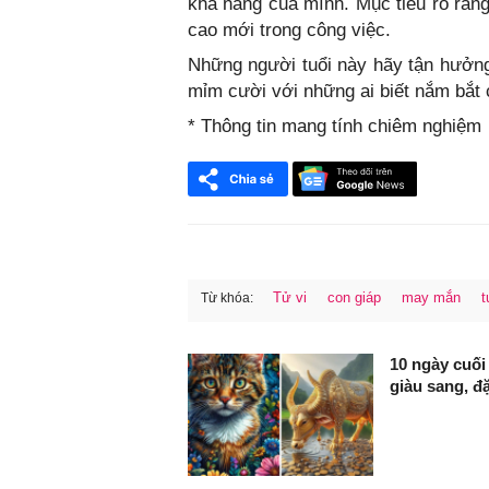
khả năng của mình. Mục tiêu rõ ràng
cao mới trong công việc.
Những người tuổi này hãy tận hưởn
mỉm cười với những ai biết nắm bắt 
* Thông tin mang tính chiêm nghiệm
Tử vi
con giáp
may mắn
t
Từ khóa:
FaceBook
10 ngày cuối
giàu sang, đặ