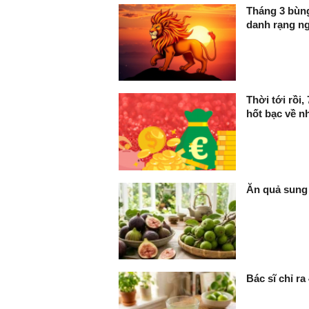
Tháng 3 bùng
danh rạng n
Thời tới rồi
hốt bạc về nh
Ăn quả sung 
Bác sĩ chỉ ra