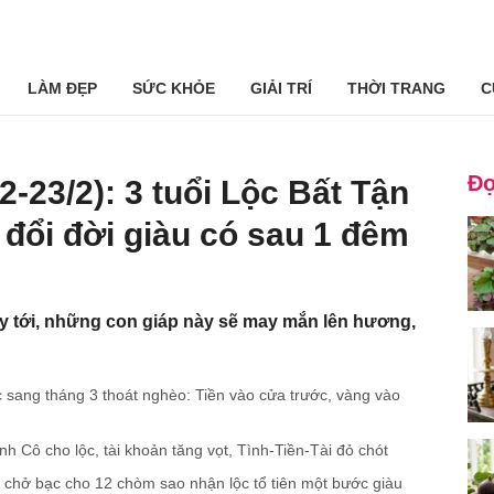
LÀM ĐẸP
SỨC KHỎE
GIẢI TRÍ
THỜI TRANG
C
Đọ
/2-23/2): 3 tuổi Lộc Bất Tận
đổi đời giàu có sau 1 đêm
ày tới, những con giáp này sẽ may mắn lên hương,
c sang tháng 3 thoát nghèo: Tiền vào cửa trước, vàng vào
h Cô cho lộc, tài khoản tăng vọt, Tình-Tiền-Tài đỏ chót
 chở bạc cho 12 chòm sao nhận lộc tổ tiên một bước giàu