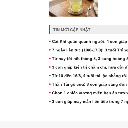
TIN MỚI CẬP NHẬT
Cát Khí quấn quanh người, 4 con giáp t
7 ngày liên tục (10/8-17/8): 3 tuổi Tr
Từ nay tới hết tháng 8, 3 cung hoàng 
3 con giáp kiên trì chăm chỉ, nửa đời
Từ 10 đến 16/8, 4 tuổi tài lộc chẳng rờ
Thần Tài gõ cửa: 3 con giáp sáng đón t
Chọn 1 chiếc vương miện bạn ấn tượn
3 con giáp may mắn liên tiếp trong 7 n