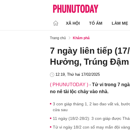
XÃ HỘI
TỔ ẤM
LÀM MẸ
Trang chủ
Khám phá
7 ngày liên tiếp (17
Hưởng, Trúng Đậm 
12:19, Thứ hai 17/02/2025
( PHUNUTODAY )
-
Tử vi trong 7 ng
no nê tài lộc chảy vào nhà.
3 con giáp tháng 1, 2 lao đao vất vả, bướ
cửa sau
11 ngày (18/2-28/2): 3 con giáp được Thán
Tử vi ngày 18/2 con số may mắn đội vàng