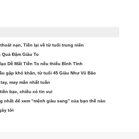
hoát nạn, Tiền lại về từ tuổi trung niên
úng Quả Đậm Giàu To
đạo Dễ Mất Tiền To nếu thiếu Bình Tĩnh
 đầu gặp khó khăn, từ tuổi 45 Giàu Như Vũ Bão
i tay, may mắn nhất tuần
iền bạc, chiều có tin vui
g nhất để xem “mệnh giàu sang” của bạn thế nào
gày tới