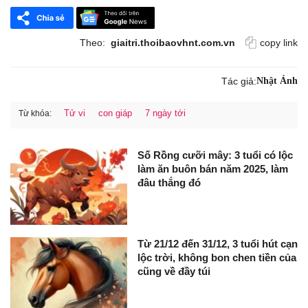
Theo:
giaitri.thoibaovhnt.com.vn
copy link
Tác giả:
Nhật Ánh
Tử vi
con giáp
7 ngày tới
Từ khóa:
Số Rồng cưỡi mây: 3 tuổi có lộc
làm ăn buôn bán năm 2025, làm
đâu thắng đó
Từ 21/12 đến 31/12, 3 tuổi hút cạn
lộc trời, không bon chen tiền của
cũng về đầy túi