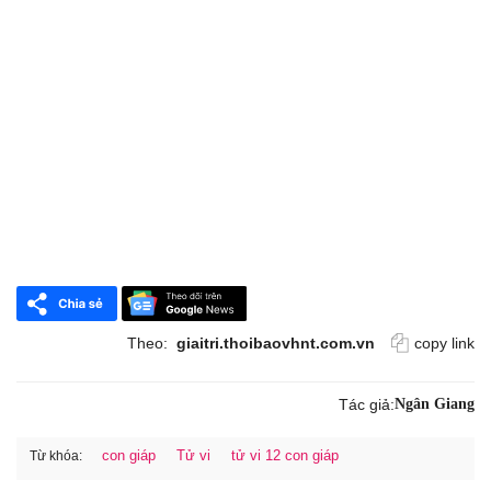
Theo:
giaitri.thoibaovhnt.com.vn
copy link
Tác giả:
Ngân Giang
con giáp
Tử vi
tử vi 12 con giáp
Từ khóa: