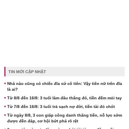
TIN MỚI CẬP NHẬT
Nhà nào cũng có chiếc đĩa sứ cô tiên: Vậy tiên nữ trên đĩa
là ai?
Từ 8/8 đến 16/8: 3 tuổi làm đâu thắng đó, tiền đếm mỏi tay
Từ 7/8 đến 16/8: 3 tuổi trả sạch nợ đời, tiền tài đỏ chót
Từ ngày 8/8, 3 con giáp công danh thăng tiến, nỗ lực sớm
được đền đáp, cơ hội bứt phá rõ rệt