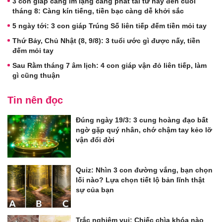
3 con giáp càng im lặng càng phát tài từ nay đến cuối
tháng 8: Càng kín tiếng, tiền bạc càng dễ khởi sắc
5 ngày tới: 3 con giáp Trúng Số liên tiếp đếm tiền mỏi tay
Thứ Bảy, Chủ Nhật (8, 9/8): 3 tuổi ước gì được nấy, tiền
đếm mỏi tay
Sau Rằm tháng 7 âm lịch: 4 con giáp vận đỏ liên tiếp, làm
gì cũng thuận
Tin nên đọc
Đúng ngày 19/3: 3 cung hoàng đạo bất
ngờ gặp quý nhân, chớ chậm tay kẻo lỡ
vận đổi đời
Quiz: Nhìn 3 con đường vắng, bạn chọn
lối nào? Lựa chọn tiết lộ bản lĩnh thật
sự của bạn
Trắc nghiệm vui: Chiếc chìa khóa nào