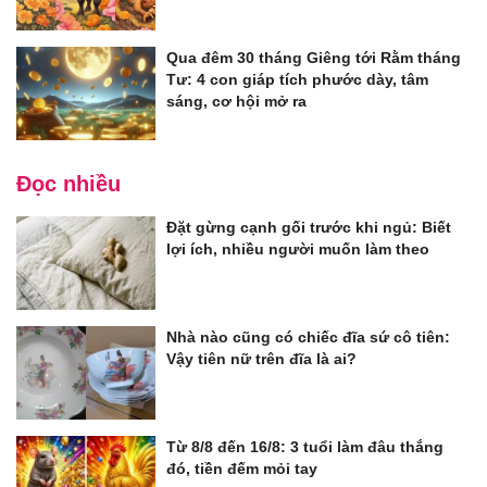
Qua đêm 30 tháng Giêng tới Rằm tháng
Tư: 4 con giáp tích phước dày, tâm
sáng, cơ hội mở ra
Đọc nhiều
Đặt gừng cạnh gối trước khi ngủ: Biết
lợi ích, nhiều người muốn làm theo
Nhà nào cũng có chiếc đĩa sứ cô tiên:
Vậy tiên nữ trên đĩa là ai?
Từ 8/8 đến 16/8: 3 tuổi làm đâu thắng
đó, tiền đếm mỏi tay