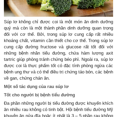
Súp lơ không chỉ được coi là một món ăn dinh dưỡng
quý mà còn là một thành phần dinh dưỡng quan trọng
đối với cơ thể. Bởi, trong súp lơ cung cấp rất nhiều
khoáng chất, vitamin cần thiết cho cơ thể. Trong súp lơ
cung cấp đường fructose và glucose rất tốt đối với
những bệnh nhân tiểu đường, chứa hàm lượng axit
tartric giúp phòng tránh chứng béo phì. Ngoài ra, súp lơ
được coi là thực phẩm tốt có đặc tính phòng ngừa các
bệnh ung thư và có thể điều trị chứng táo bón, các bệnh
về gan, chứng chán ăn.
Một số tác dụng của rau súp lơ
Tốt cho người bị bệnh tiểu đường
Đa phần những người bị tiểu đường được khuyến khích
ăn nhiều rau không có tinh bột. Hội bệnh tiểu đường Mỹ
khuyên ăn nửa đĩa hoặc ít nhất là 3 – 5 phần rau không