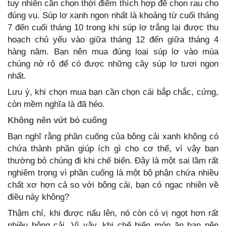
tuy nhiên cần chọn thời điểm thích hợp để chọn rau cho
đúng vụ. Súp lơ xanh ngon nhất là khoảng từ cuối tháng
7 đến cuối tháng 10 trong khi súp lơ trắng lại được thu
hoạch chủ yếu vào giữa tháng 12 đến giữa tháng 4
hàng năm. Bạn nên mua đúng loại súp lơ vào mùa
chúng nở rộ để có được những cây súp lơ tươi ngon
nhất.
Lưu ý, khi chọn mua bạn cần chọn cái bắp chắc, cứng,
còn mềm nghĩa là đã héo.
Không nên vứt bỏ cuống
Bạn nghĩ rằng phần cuống của bông cải xanh không có
chứa thành phần giúp ích gì cho cơ thể, vì vậy bạn
thường bỏ chúng đi khi chế biến. Đây là một sai lầm rất
nghiêm trọng vì phần cuống là một bộ phận chứa nhiều
chất xơ hơn cả so với bông cải, bạn có ngạc nhiên về
điều này không?
Thậm chí, khi được nấu lên, nó còn có vị ngọt hơn rất
nhiều bông cải. Vì vậy, khi chế biến món ăn bạn nên