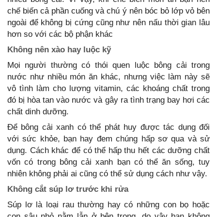
chế biến cả phần cuống và chú ý nên bóc bỏ lớp vỏ bên
ngoài để không bị cứng cũng như nên nấu thời gian lâu
hơn so với các bộ phận khác
Không nên xào hay luộc kỹ
Mọi người thường có thói quen luộc bông cải trong
nước như nhiều món ăn khác, nhưng việc làm này sẽ
vô tình làm cho lượng vitamin, các khoáng chất trong
đó bị hòa tan vào nước và gây ra tình trạng bay hơi các
chất dinh dưỡng.
Để bông cải xanh có thể phát huy được tác dụng đối
với sức khỏe, bạn hay đem chúng hấp sơ qua và sử
dụng. Cách khác để có thể hấp thu hết các dưỡng chất
vốn có trong bông cải xanh bạn có thể ăn sống, tuy
nhiên không phải ai cũng có thể sử dụng cách như vậy.
Không cắt súp lơ trước khi rửa
Súp lơ là loại rau thường hay có những con bọ hoặc
con sâu nhỏ nằm lẫn ở bên trong, do vậy bạn không