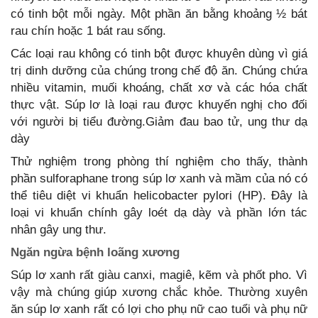
có tinh bột mỗi ngày. Một phần ăn bằng khoảng ½ bát
rau chín hoặc 1 bát rau sống.
Các loại rau không có tinh bột được khuyên dùng vì giá
trị dinh dưỡng của chúng trong chế độ ăn. Chúng chứa
nhiều vitamin, muối khoáng, chất xơ và các hóa chất
thực vật. Súp lơ là loại rau được khuyến nghị cho đối
với người bị tiểu đường.Giảm đau bao tử, ung thư dạ
dày
Thử nghiệm trong phòng thí nghiệm cho thấy, thành
phần sulforaphane trong súp lơ xanh và mầm của nó có
thể tiêu diệt vi khuẩn helicobacter pylori (HP). Đây là
loại vi khuẩn chính gây loét dạ dày và phần lớn tác
nhân gây ung thư.
Ngăn ngừa bệnh loãng xương
Súp lơ xanh rất giàu canxi, magiê, kẽm và phốt pho. Vì
vậy mà chúng giúp xương chắc khỏe. Thường xuyên
ăn súp lơ xanh rất có lợi cho phụ nữ cao tuổi và phụ nữ