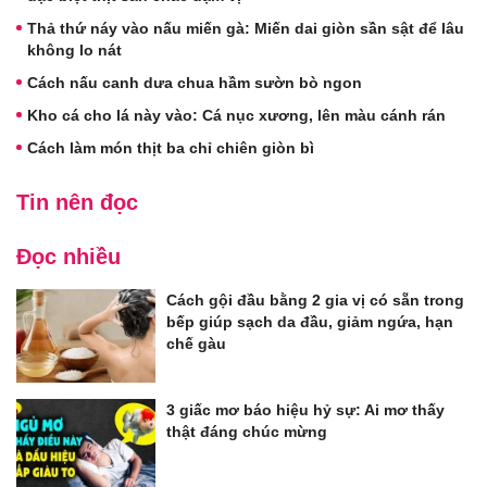
Thả thứ náy vào nấu miến gà: Miến dai giòn sần sật để lâu
không lo nát
Cách nấu canh dưa chua hầm sườn bò ngon
Kho cá cho lá này vào: Cá nục xương, lên màu cánh rán
Cách làm món thịt ba chỉ chiên giòn bì
Tin nên đọc
Đọc nhiều
Cách gội đầu bằng 2 gia vị có sẵn trong
bếp giúp sạch da đầu, giảm ngứa, hạn
chế gàu
3 giấc mơ báo hiệu hỷ sự: Ai mơ thấy
thật đáng chúc mừng