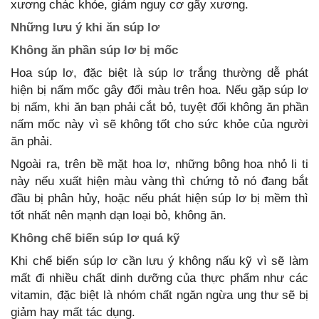
xương chác khỏe, giảm nguy cơ gãy xương.
Những lưu ý khi ăn súp lơ
Không ăn phần súp lơ bị mốc
Hoa súp lơ, đặc biệt là súp lơ trắng thường dễ phát
hiện bị nấm mốc gây đổi màu trên hoa. Nếu gặp súp lơ
bị nấm, khi ăn bạn phải cắt bỏ, tuyệt đối không ăn phần
nấm mốc này vì sẽ không tốt cho sức khỏe của người
ăn phải.
Ngoài ra, trên bề mặt hoa lơ, những bông hoa nhỏ li ti
này nếu xuất hiện màu vàng thì chứng tỏ nó đang bắt
đầu bị phân hủy, hoặc nếu phát hiện súp lơ bị mềm thì
tốt nhất nên mạnh dạn loại bỏ, không ăn.
Không chế biến súp lơ quá kỹ
Khi chế biến súp lơ cần lưu ý không nấu kỹ vì sẽ làm
mất đi nhiều chất dinh dưỡng của thực phẩm như các
vitamin, đặc biệt là nhóm chất ngăn ngừa ung thư sẽ bị
giảm hay mất tác dụng.