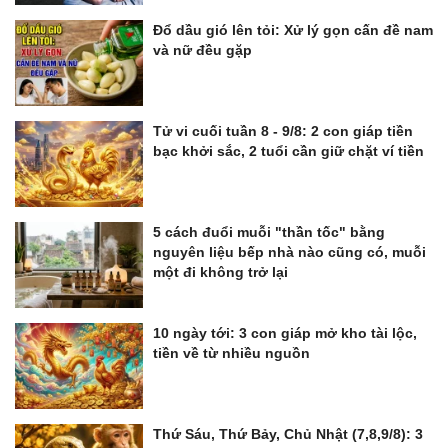
Đổ dầu gió lên tỏi: Xử lý gọn cấn đề nam
và nữ đều gặp
Tử vi cuối tuần 8 - 9/8: 2 con giáp tiền
bạc khởi sắc, 2 tuổi cần giữ chặt ví tiền
5 cách đuổi muỗi "thần tốc" bằng
nguyên liệu bếp nhà nào cũng có, muỗi
một đi không trở lại
10 ngày tới: 3 con giáp mở kho tài lộc,
tiền về từ nhiều nguồn
Thứ Sáu, Thứ Bảy, Chủ Nhật (7,8,9/8): 3