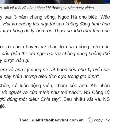
n, nói về thái độ của chồng khi thường xuyên quay video
ý sau 3 năm chung sống, Ngọc Hà cho biết:
"Nếu
: "Hai vợ chồng lâu nay tại sao không đăng hình ảnh
hai vợ chồng đã ly hôn rồi. Thực sự khổ tâm lắm các
i rõ câu chuyện về thái độ của chồng trên các
 cáu giận thì em nghĩ hai vợ chồng cũng không thể
ày được đâu ạ.
iềm và anh Lý cũng sẽ rất buồn nếu như bị hiểu sai
i hãy nhìn những điều tích cực trong gia đình".
hỏe, cô luôn động viên, chăm sóc anh. Khi nhận
ĩ về người vợ của mình như thế nào?",
NS Công Lý
nghĩ đúng một điều: Chia tay".
Sau nhiều vất vả, NS
gió.
Theo:
giaitri.thoibaovhnt.com.vn
copy link