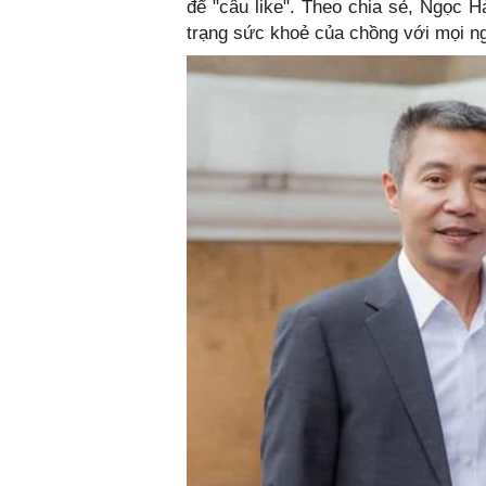
để "câu like". Theo chia sẻ, Ngọc 
trạng sức khoẻ của chồng với mọi n