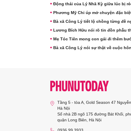
Động thái của Lý Nhã Kỳ giữa lúc bị r
Phương Mỹ Chi úp mở chuyện đặc biệ
Bà xã Công Lý tiết lộ chồng từng đề ng
Lương Bích Hữu nói rõ tin đồn phẫu t
Mẹ Tóc Tiên mong con gái đi thêm bư
Bà xã Công Lý nói sự thật về cuộc hô
Tầng 5 - tòa A, Gold Season 47 Nguyễ
Hà Nội
Số nhà 2B ngõ 175 đường Bát Khối, ph
quận Long Biên, Hà Nội
0936 99 3933