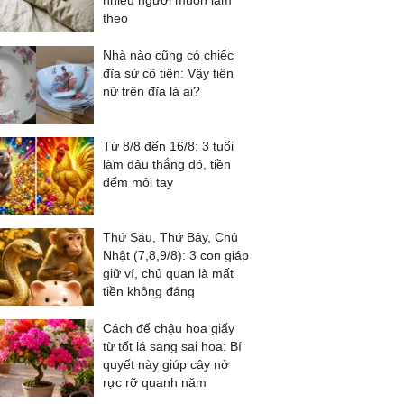
nhiều người muốn làm
theo
Nhà nào cũng có chiếc
đĩa sứ cô tiên: Vậy tiên
nữ trên đĩa là ai?
Từ 8/8 đến 16/8: 3 tuổi
làm đâu thắng đó, tiền
đếm mỏi tay
Thứ Sáu, Thứ Bảy, Chủ
Nhật (7,8,9/8): 3 con giáp
giữ ví, chủ quan là mất
tiền không đáng
Cách để chậu hoa giấy
từ tốt lá sang sai hoa: Bí
quyết này giúp cây nở
rực rỡ quanh năm