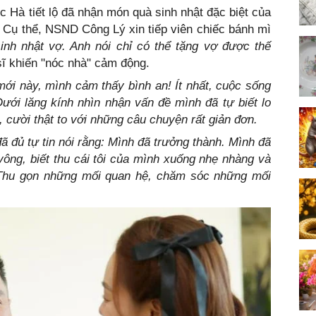
Hà tiết lộ đã nhận món quà sinh nhật đặc biệt của
 Cụ thể, NSND Công Lý xin tiếp viên chiếc bánh mì
nh nhật vợ. Anh nói chỉ có thể tặng vợ được thế
ĩ khiến "nóc nhà" cảm động.
mới này, mình cảm thấy bình an! Ít nhất, cuộc sống
ưới lăng kính nhìn nhận vấn đề mình đã tự biết lo
, cười thật to với những câu chuyện rất giản đơn.
đã đủ tự tin nói rằng: Mình đã trưởng thành. Mình đã
ông, biết thu cái tôi của mình xuống nhẹ nhàng và
. Thu gọn những mối quan hệ, chăm sóc những mối