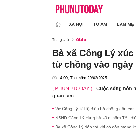
XÃ HỘI
TỔ ẤM
LÀM MẸ
Trang chủ
Giải trí
Bà xã Công Lý xúc 
từ chồng vào ngày 
14:00, Thứ năm 20/02/2025
( PHUNUTODAY )
-
Cuộc sống hôn n
quan tâm.
Vợ Công Lý tiết lộ điều bố chồng dặn con
NSND Công Lý cùng bà xã đi sắm Tết, diệ
Bà xã Công Lý đáp trả khi có dân mạng k