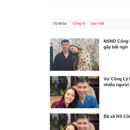
Công lý
sao việt
Từ khóa:
FaceBook
NSND Công Lý
gây bất ngờ
Vợ Công Lý h
nhiều người
Bà xã NS Cô