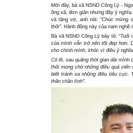
Mới đây, bà xã NSND Công Lý - Ngọc 
ông xã, đơn giản nhưng đầy ý nghĩa.
và tặng vợ, anh nói:
"Chúc mừng si
thôi"
. Hành động này của nam nghệ s
Bà xã NSND Công Lý bày tỏ:
"Tuổi 
của mình vẫn trở nên tốt đẹp hơn. D
cho chính mình, khóc vì điều ý nghĩa
Có lẽ, sau quãng thời gian dài mình 
thôi mong chờ những điều quá viển v
biết tránh xa những điều tiêu cực
thân chân tình".