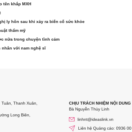
éo tên khắp MXH
t
hị ly hôn sau khi xảy ra biến cố sức khỏe
huật thẩm mỹ
ớc nữa trong chuyện tình cảm
n nhân với nam nghệ sĩ
n Tuân, Thanh Xuân,
CHỊU TRÁCH NHIỆM NỘI DUNG
Bà Nguyễn Thùy Linh
ường Long Biên,
linhnt@ideaslink.vn
Liên hệ Quảng cáo: 0936 00