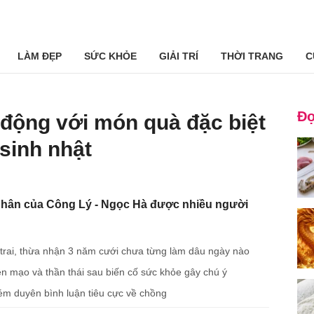
LÀM ĐẸP
SỨC KHỎE
GIẢI TRÍ
THỜI TRANG
C
Đọ
động với món quà đặc biệt
sinh nhật
hân của Công Lý - Ngọc Hà được nhiều người
 trai, thừa nhận 3 năm cưới chưa từng làm dâu ngày nào
n mạo và thần thái sau biến cố sức khỏe gây chú ý
ém duyên bình luận tiêu cực về chồng