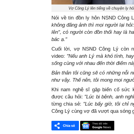
Vợ Công Lý lên tiếng về chuyện ly hô
Nói về tin đồn ly hôn NSND Công L
không đăng ảnh thì mọi người lại hỏi
lên", có người còn đồn thổi hay là 
bác ạ."
Cuối lời, vợ NSND Công Lý còn nó
video:
"Nếu anh Lý mà khó tính, hay
sống cùng với nhau đến thời điểm n
Bản thân tôi cũng sẽ có những nỗi n
như vậy. Thế nên, tôi mong mọi ngườ
Khi nam nghệ sĩ gặp biến cố sức k
được câu hỏi:
"Lúc bị bệnh, anh ngh
từng chia sẻ:
"Lúc bấy giờ, tôi chỉ 
Công Lý cùng vợ đã vượt qua sóng 