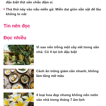
đặc biệt thịt săn chắc đậm vị
Thả thứ náy vào nấu miến gà: Miến dai giòn sần sật để lâu
không lo nát
Tin nên đọc
Đọc nhiều
Vì sao nên trồng một cây mít trong sân
nhà: Có 4 lợi ích đặc biệt
Cách ăn trứng giảm cân nhanh, không
làm tăng mỡ máu
4 loại hoa đẹp nhưng không nên rước
vào nhà trong tháng 7 âm lịch