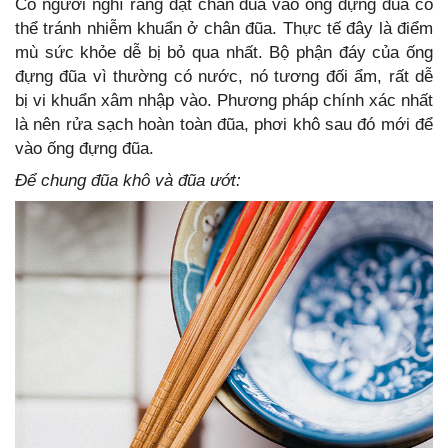
Có người nghĩ rằng đặt chân đũa vào ống đựng đũa có
thể tránh nhiễm khuẩn ở chân đũa. Thực tế đây là điểm
mù sức khỏe dễ bị bỏ qua nhất. Bộ phận đáy của ống
đựng đũa vì thường có nước, nó tương đối ẩm, rất dễ
bị vi khuẩn xâm nhập vào. Phương pháp chính xác nhất
là nên rửa sạch hoàn toàn đũa, phơi khô sau đó mới để
vào ống đựng đũa.
Để chung đũa khô và đũa ướt: