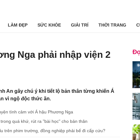
LÀM ĐẸP
SỨC KHỎE
GIẢI TRÍ
THỜI TRANG
C
Đọ
ơng Nga phải nhập viện 2
h An gây chú ý khi tiết lộ bản thân từng khiến Á
n vì ngộ độc thức ăn.
huyện tình cảm với Á hậu Phương Nga
i trong quá khứ, rút ra "bài học" cho bản thân
 trên phim trường, đồng nghiệp phải bế đi cấp cứu?