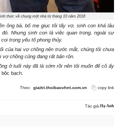
nh thức về chung một nhà từ tháng 10 năm 2018
ên ông bà, bố mẹ giục tôi lấy vợ, sinh con khá lâu
ều đó. Nhưng sinh con là việc quan trọng, ngoài sự
á coi trọng yếu tố phong thủy.
i của hai vợ chồng nên trước mắt, chúng tôi chưa
i vợ chồng cũng đang rất bận rộn.
ng ở tuổi này đã là sớm rồi nên tôi muốn để cô ấy
 bộc bạch.
Theo:
giaitri.thoibaovhnt.com.vn
copy link
Tác giả:
Hạ Anh