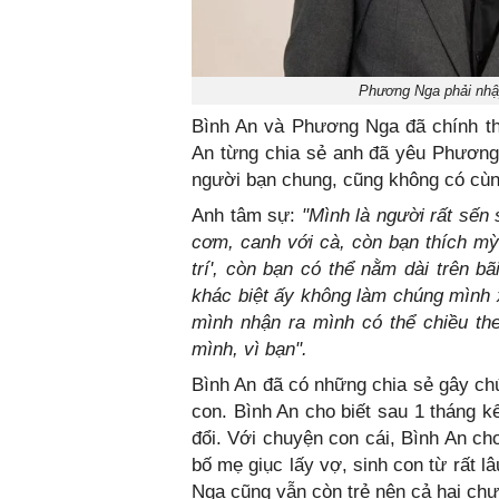
Phương Nga phải nhập 
Bình An và Phương Nga đã chính th
An từng chia sẻ anh đã yêu Phương 
người bạn chung, cũng không có cùng
Anh tâm sự:
"Mình là người rất sến 
cơm, canh với cà, còn bạn thích mỳ 
trí', còn bạn có thể nằm dài trên 
khác biệt ấy không làm chúng mình
mình nhận ra mình có thể chiều th
mình, vì bạn".
Bình An đã có những chia sẻ gây ch
con. Bình An cho biết sau 1 tháng k
đổi. Với chuyện con cái, Bình An ch
bố mẹ giục lấy vợ, sinh con từ rất l
Nga cũng vẫn còn trẻ nên cả hai ch