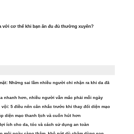
ra với cơ thể khi bạn ăn đu đủ thường xuyên?
ặt: Những sai lầm nhiều người chỉ nhận ra khi da đã
hóa nhanh hơn, nhiều người vẫn mắc phải mỗi ngày
vội: 5 điều nên cân nhắc trước khi thay đổi diện mạo
úp diện mạo thanh lịch và cuốn hút hơn
ợi ích cho da, tóc và cách sử dụng an toàn
ến môi ngày càng thâm, khô nứt dù chăm dùng son