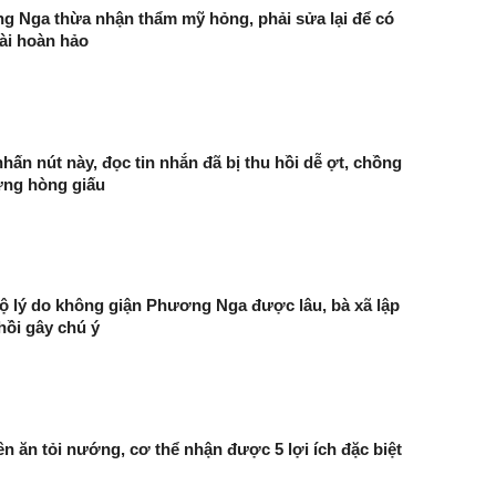
 Nga thừa nhận thẩm mỹ hỏng, phải sửa lại để có
ài hoàn hảo
hấn nút này, đọc tin nhắn đã bị thu hồi dễ ợt, chồng
ừng hòng giấu
 lộ lý do không giận Phương Nga được lâu, bà xã lập
hồi gây chú ý
 ăn tỏi nướng, cơ thể nhận được 5 lợi ích đặc biệt