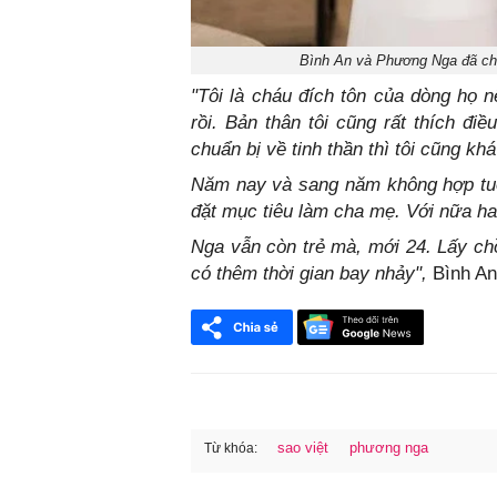
Bình An và Phương Nga đã chí
"Tôi là cháu đích tôn của dòng họ n
rồi. Bản thân tôi cũng rất thích đi
chuẩn bị về tinh thần thì tôi cũng kh
Năm nay và sang năm không hợp tuổ
đặt mục tiêu làm cha mẹ. Với nữa ha
Nga vẫn còn trẻ mà, mới 24. Lấy chồ
có thêm thời gian bay nhảy",
Bình An
sao việt
phương nga
Từ khóa:
FaceBook