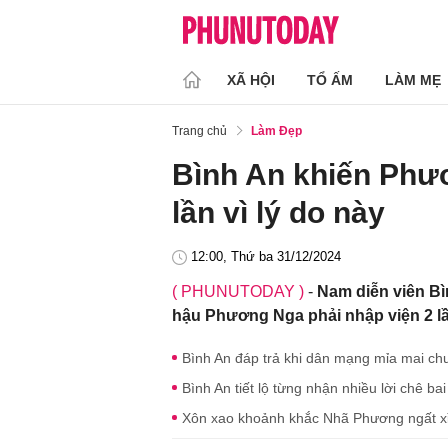
XÃ HỘI
TỔ ẤM
LÀM MẸ
Trang chủ
Làm Đẹp
Bình An khiến Phư
lần vì lý do này
12:00, Thứ ba 31/12/2024
( PHUNUTODAY )
-
Nam diễn viên Bìn
hậu Phương Nga phải nhập viện 2 lầ
Bình An đáp trả khi dân mạng mỉa mai c
Bình An tiết lộ từng nhận nhiều lời chê ba
Xôn xao khoảnh khắc Nhã Phương ngất xỉu