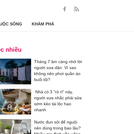
UỘC SỐNG
KHÁM PHÁ
c nhiều
Tháng 7 âm càng nhớ lời
người xưa dặn: Vì sao
không nên phơi quần áo
buổi tối?
Nhà có 3 "rò rỉ" này,
người xưa nhắc phải sửa
sớm kẻo tài lộc hao
nhanh
Nước đun sôi để nguội
nên dùng trong bao lâu?