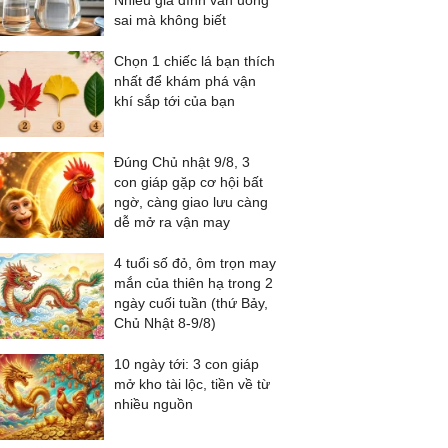
Nhiều gia đình vẫn uống
sai mà không biết
Chọn 1 chiếc lá bạn thích
nhất để khám phá vận
khí sắp tới của bạn
Đúng Chủ nhật 9/8, 3
con giáp gặp cơ hội bất
ngờ, càng giao lưu càng
dễ mở ra vận may
4 tuổi số đỏ, ôm trọn may
mắn của thiên hạ trong 2
ngày cuối tuần (thứ Bảy,
Chủ Nhật 8-9/8)
10 ngày tới: 3 con giáp
mở kho tài lộc, tiền về từ
nhiều nguồn