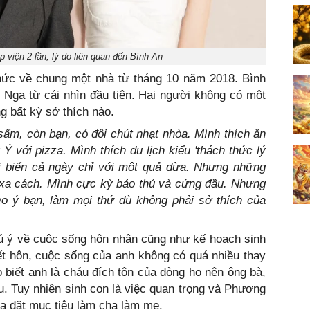
viện 2 lần, lý do liên quan đến Bình An
ức về chung một nhà từ tháng 10 năm 2018. Bình
Nga từ cái nhìn đầu tiên. Hai người không có một
 bất kỳ sở thích nào.
sẩm, còn bạn, có đôi chút nhạt nhòa. Mình thích ăn
Ý với pizza. Mình thích du lịch kiểu 'thách thức lý
bãi biển cả ngày chỉ với một quả dừa. Nhưng những
 xa cách. Mình cực kỳ bảo thủ và cứng đầu. Nhưng
eo ý bạn, làm mọi thứ dù không phải sở thích của
ú ý về cuộc sống hôn nhân cũng như kế hoạch sinh
ết hôn, cuộc sống của anh không có quá nhiều thay
o biết anh là cháu đích tôn của dòng họ nên ông bà,
âu. Tuy nhiên sinh con là việc quan trọng và Phương
ưa đặt mục tiêu làm cha làm mẹ.