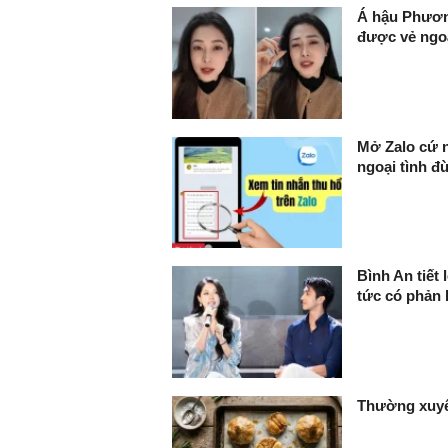
Á hậu Phương
được vẻ ngo
Mở Zalo cứ n
ngoại tình đ
Bình An tiết
tức có phản 
Thường xuyên