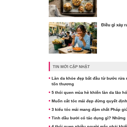
Điều gì xảy 
TIN MỚI CẬP NHẬT
Làn da khỏe đẹp bắt đầu từ bước rửa m
tổn thương
5 thói quen mùa hè khiến làn da lão 
Muốn cắt tóc mái đẹp đừng quyết định 
3 kiểu tóc mái mang đậm chất Pháp gi
Tinh dầu bưởi có tác dụng gì? Những l
4 thói quen nhiều người mắc phải khi