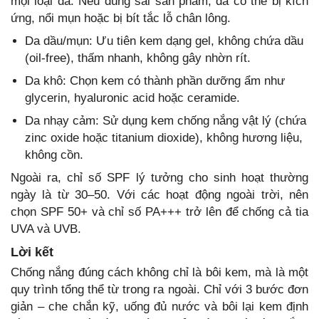
mọi loại da. Nếu dùng sai sản phẩm, da có thể bị kích
ứng, nổi mụn hoặc bị bít tắc lỗ chân lông.
Da dầu/mụn: Ưu tiên kem dạng gel, không chứa dầu
(oil-free), thấm nhanh, không gây nhờn rít.
Da khô: Chọn kem có thành phần dưỡng ẩm như
glycerin, hyaluronic acid hoặc ceramide.
Da nhạy cảm: Sử dụng kem chống nắng vật lý (chứa
zinc oxide hoặc titanium dioxide), không hương liệu,
không cồn.
Ngoài ra, chỉ số SPF lý tưởng cho sinh hoạt thường
ngày là từ 30–50. Với các hoạt động ngoài trời, nên
chọn SPF 50+ và chỉ số PA+++ trở lên để chống cả tia
UVA và UVB.
Lời kết
Chống nắng đúng cách không chỉ là bôi kem, mà là một
quy trình tổng thể từ trong ra ngoài. Chỉ với 3 bước đơn
giản – che chắn kỹ, uống đủ nước và bôi lại kem định