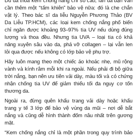
Dù đã thoa kem chống nắng chỉ số cao, làn da bạn vẫn
cần thêm một “tấm khiên” bảo vệ nữa: đó là che chắn
vật lý. Theo bác sĩ da liễu Nguyễn Phương Thảo (BV
Da Liễu TP.HCM), các loại kem chống nắng phổ biến
chỉ ngăn được khoảng 93–97% tia UV nếu dùng đúng
lượng và thoa đều. Nhưng tia UVA – loại tia có khả
năng xuyên sâu vào da, phá vỡ collagen – lại vẫn len
lỏi qua được nếu không có lớp bảo vệ phụ trợ.
Hãy luôn mang theo một chiếc áo khoác nhẹ, mũ rộng
vành và kính râm mỗi khi ra ngoài. Nếu phải đi bộ giữa
trời nắng, bạn nên ưu tiên vải dày, màu tối và có chứng
nhận chống tia UV để giảm thiểu tối đa nguy cơ tổn
thương da.
Ngoài ra, đừng quên khẩu trang vải dày hoặc khẩu
trang y tế 3 lớp để bảo vệ vùng da mũi – nơi dễ bắt
nắng và cũng dễ hình thành đốm nâu nhất trên gương
mặt.
“Kem chống nắng chỉ là một phần trong quy trình bảo