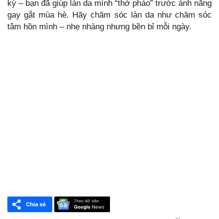
kỳ – bạn đã giúp làn da mình “thở phào” trước ánh nắng
gay gắt mùa hè. Hãy chăm sóc làn da như chăm sóc
tâm hồn mình – nhẹ nhàng nhưng bền bỉ mỗi ngày.