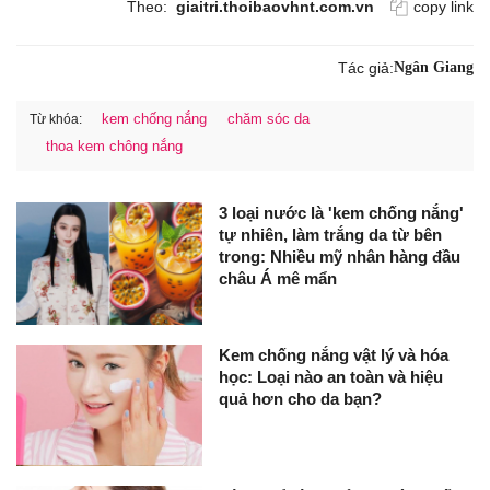
Theo:
giaitri.thoibaovhnt.com.vn
copy link
Tác giả:
Ngân Giang
kem chống nắng
chăm sóc da
Từ khóa:
thoa kem chông nắng
3 loại nước là 'kem chống nắng'
tự nhiên, làm trắng da từ bên
trong: Nhiều mỹ nhân hàng đầu
châu Á mê mẩn
Kem chống nắng vật lý và hóa
học: Loại nào an toàn và hiệu
quả hơn cho da bạn?