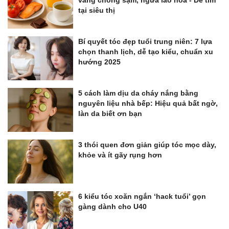
vàng chống sạm, ngừa lão hóa - Dễ tìm
tại siêu thị
Bí quyết tóc đẹp tuổi trung niên: 7 lựa
chọn thanh lịch, dễ tạo kiểu, chuẩn xu
hướng 2025
5 cách làm dịu da cháy nắng bằng
nguyên liệu nhà bếp: Hiệu quả bất ngờ,
làn da biết ơn bạn
3 thói quen đơn giản giúp tóc mọc dày,
khỏe và ít gãy rụng hơn
6 kiểu tóc xoăn ngắn ‘hack tuổi’ gọn
gàng dành cho U40