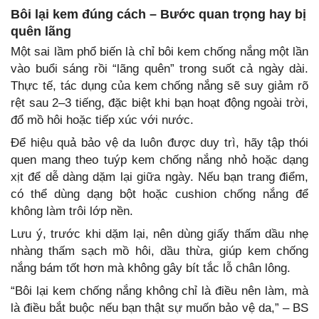
Bôi lại kem đúng cách – Bước quan trọng hay bị
quên lãng
Một sai lầm phổ biến là chỉ bôi kem chống nắng một lần
vào buổi sáng rồi “lãng quên” trong suốt cả ngày dài.
Thực tế, tác dụng của kem chống nắng sẽ suy giảm rõ
rệt sau 2–3 tiếng, đặc biệt khi bạn hoạt động ngoài trời,
đổ mồ hôi hoặc tiếp xúc với nước.
Để hiệu quả bảo vệ da luôn được duy trì, hãy tập thói
quen mang theo tuýp kem chống nắng nhỏ hoặc dạng
xịt để dễ dàng dặm lại giữa ngày. Nếu bạn trang điểm,
có thể dùng dạng bột hoặc cushion chống nắng để
không làm trôi lớp nền.
Lưu ý, trước khi dặm lại, nên dùng giấy thấm dầu nhẹ
nhàng thấm sạch mồ hôi, dầu thừa, giúp kem chống
nắng bám tốt hơn mà không gây bít tắc lỗ chân lông.
“Bôi lại kem chống nắng không chỉ là điều nên làm, mà
là điều bắt buộc nếu bạn thật sự muốn bảo vệ da,” – BS