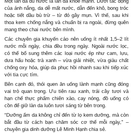
Một làn da đủ nước là làn da khỏe mạnh. Dưới tác động
của ánh nắng, da dễ mất nước, dẫn đến khô, bong tróc
hoặc tiết dầu bù trừ – từ đó gây mụn. Vì thế, sau khi
thoa kem chống nắng và chuẩn bị ra ngoài, đừng quên
mang theo chai nước bên mình.
Các chuyên gia khuyến cáo nên uống ít nhất 1,5–2 lít
nước mỗi ngày, chia đều trong ngày. Ngoài nước lọc,
có thể bổ sung thêm các loại nước ép như cam, lựu,
dưa hấu hoặc trà xanh – vừa giải nhiệt, vừa giàu chất
chống oxy hóa, giúp da phục hồi nhanh sau khi tiếp xúc
với tia cực tím.
Bên cạnh đó, thói quen ăn uống lành mạnh cũng đóng
vai trò quan trọng. Ưu tiên rau xanh, trái cây tươi và
hạn chế thực phẩm chiên xào, cay nóng, đồ uống có
cồn để giữ làn da luôn tươi sáng từ bên trong.
“Dưỡng ẩm da không chỉ đến từ lọ kem dưỡng, mà còn
bắt đầu từ cách bạn chăm sóc cơ thể mỗi ngày,” –
chuyên gia dinh dưỡng Lê Minh Hạnh chia sẻ.