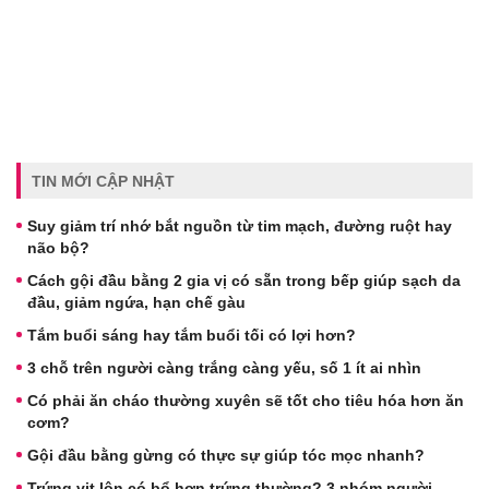
TIN MỚI CẬP NHẬT
Suy giảm trí nhớ bắt nguồn từ tim mạch, đường ruột hay
não bộ?
Cách gội đầu bằng 2 gia vị có sẵn trong bếp giúp sạch da
đầu, giảm ngứa, hạn chế gàu
Tắm buổi sáng hay tắm buổi tối có lợi hơn?
3 chỗ trên người càng trắng càng yếu, số 1 ít ai nhìn
Có phải ăn cháo thường xuyên sẽ tốt cho tiêu hóa hơn ăn
cơm?
Gội đầu bằng gừng có thực sự giúp tóc mọc nhanh?
Trứng vịt lộn có bổ hơn trứng thường? 3 nhóm người