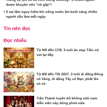
được khuyên nên "né gấp"!
5 sai lầm nguy hiểm khi uống nước ấm buổi sáng nhiều
người vẫn làm mỗi ngày
Tin nên đọc
Đọc nhiều
Từ 9/8 đến 17/8, 3 tuổi ăn may Tiền cứ
vơi lại đầy
Từ 8/8 đến Tết 2027, 3 tuổi đi đằng Đông
có Vàng, đi đằng Tây có Bạc, phất lên
vù vù
Trấn Thành tuyên bố không mời nam
diễn viên này đóng phim nữa