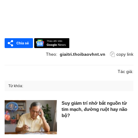
Theo:
giaitri.thoibaovhnt.vn
copy link
Tác giả:
Từ khóa:
Suy giảm trí nhớ bắt nguồn từ
tim mạch, đường ruột hay não
bộ?