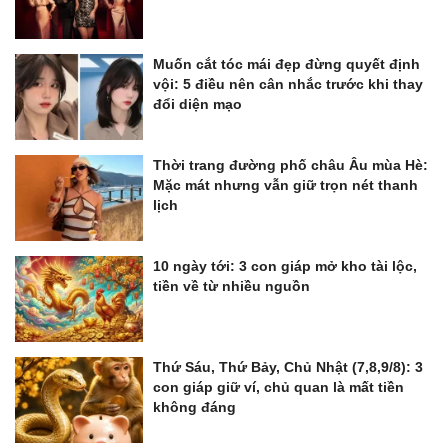
Muốn cắt tóc mái đẹp đừng quyết định
vội: 5 điều nên cân nhắc trước khi thay
đổi diện mạo
Thời trang đường phố châu Âu mùa Hè:
Mặc mát nhưng vẫn giữ trọn nét thanh
lịch
10 ngày tới: 3 con giáp mở kho tài lộc,
tiền về từ nhiều nguồn
Thứ Sáu, Thứ Bảy, Chủ Nhật (7,8,9/8): 3
con giáp giữ ví, chủ quan là mất tiền
không đáng