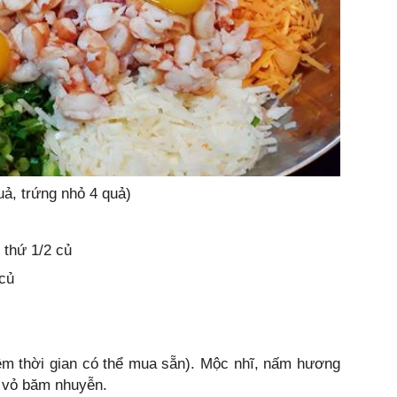
uả, trứng nhỏ 4 quả)
 thứ 1/2 củ
 củ
 kiệm thời gian có thể mua sẵn). Mộc nhĩ, nấm hương
c vỏ băm nhuyễn.