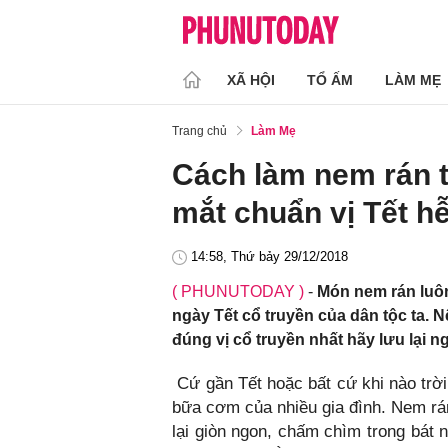
XÃ HỘI
TỔ ẤM
LÀM MẸ
Trang chủ
Làm Mẹ
Cách làm nem rán 
mắt chuẩn vị Tết hễ
14:58, Thứ bảy 29/12/2018
( PHUNUTODAY )
-
Món nem rán luôn
ngày Tết cổ truyền của dân tộc ta.
đúng vị cổ truyền nhất hãy lưu lại n
Cứ gần Tết hoặc bất cứ khi nào trờ
bữa cơm của nhiều gia đình. Nem r
lại giòn ngon, chấm chìm trong bát