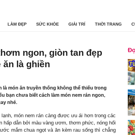
LÀM ĐẸP
SỨC KHỎE
GIẢI TRÍ
THỜI TRANG
C
Đọ
thơm ngon, giòn tan đẹp
 ăn là ghiền
 là món ăn truyền thống không thể thiếu trong
 Nếu bạn chưa biết cách làm món nem rán ngon,
gay nhé.
i lạnh, món nem rán càng được ưu ái hơn trong các
án hấp dẫn bởi màu vàng ươm, thơm phức, nóng hổi
 nước mắm chua ngọt và ăn kèm rau sống thì chẳng