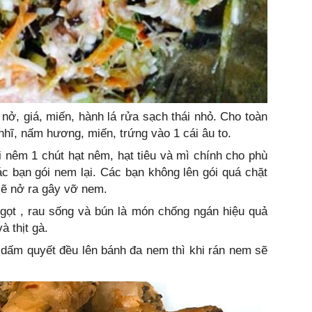
ở, giá, miến, hành lá rửa sạch thái nhỏ. Cho toàn
c nhĩ, nấm hương, miến, trứng vào 1 cái âu to.
ồi nêm 1 chút hạt nêm, hạt tiêu và mì chính cho phù
ác bạn gói nem lại. Các bạn không lên gói quá chặt
 sẽ nở ra gây vỡ nem.
ọt , rau sống và bún là món chống ngán hiệu quả
 thịt gà.
 dấm quyết đều lên bánh đa nem thì khi rán nem sẽ