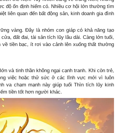
c độ ổn định hiếm có. Nhiều cơ hội lớn thường tìm
biệt liên quan đến bất động sản, kinh doanh gia đình
ững vàng. Đây là nhóm con giáp có khả năng tạo
ửa, đất đai, tài sản tích lũy lâu dài. Càng lớn tuổi,
 về tiền bạc, ít rơi vào cảnh lên xuống thất thường
ớn và tinh thần không ngại cạnh tranh. Khi còn trẻ,
công việc hoặc thử sức ở các lĩnh vực mới vì luôn
nh va chạm mạnh này giúp tuổi Thìn tích lũy kinh
iếm tiền tốt hơn người khác.