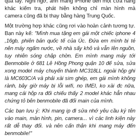
qua lấy. Nghi ngờ, anh mang iPhone đến một cửa hàng
khác kiểm tra, phát hiện không chỉ màn hình mà
camera cũng đã bị thay bằng hàng Trung Quốc.
Một trường hợp khác cũng rơi vào hoàn cảnh tương tự.
Bạn này kể:
"Mình mua tặng em gái một chiếc iphone 4
,16gb, phiên bản quốc tế của Úc. Đứa em mình bị té
nên máy ngấm nước, về nhà sấy khô và vẫn lên nguồn,
tuy nhiên sóng chập chờn. Em mình mang máy tới
Benmobile ở 681 Lê Hồng Phong quận 10 để sửa, sửa
xong model máy chuyển thành MC318LL ngoài hộp ghi
là MC603C/A và phải xài sim ghép, em gái mình không
rành, bây giờ máy bị lỗi wifi, no IMEI, ko xài đc nữa,
mang cái hộp ra đối chiếu thấy 2 model khác hẳn nhau
chứng tỏ bên benmobile đã đổi main của mình.
Các bạn lưu ý: Khi mang ip đi sửa nhớ yêu cầu ký tên
vào main, màn hình, pin, camera... vì các linh kiện này
rất dễ thay đổi. và nên cẩn thận khi mang máy đến
benmobile!"