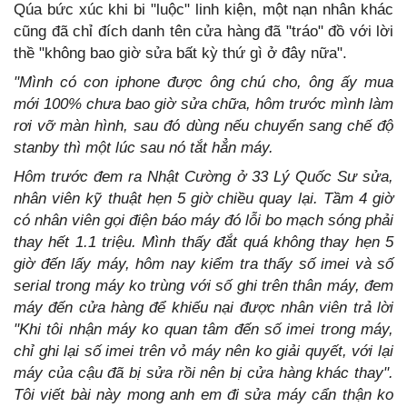
Qúa bức xúc khi bi "luộc" linh kiện, một nạn nhân khác
cũng đã chỉ đích danh tên cửa hàng đã "tráo" đồ với lời
thề "không bao giờ sửa bất kỳ thứ gì ở đây nữa".
"Mình có con iphone được ông chú cho, ông ấy mua
mới 100% chưa bao giờ sửa chữa, hôm trước mình làm
rơi vỡ màn hình, sau đó dùng nếu chuyển sang chế độ
stanby thì một lúc sau nó tắt hẳn máy.
Hôm trước đem ra Nhật Cường ở 33 Lý Quốc Sư sửa,
nhân viên kỹ thuật hẹn 5 giờ chiều quay lại. Tầm 4 giờ
có nhân viên gọi điện báo máy đó lỗi bo mạch sóng phải
thay hết 1.1 triệu. Mình thấy đắt quá không thay hẹn 5
giờ đến lấy máy, hôm nay kiểm tra thấy số imei và số
serial trong máy ko trùng với số ghi trên thân máy, đem
máy đến cửa hàng để khiếu nại được nhân viên trả lời
"Khi tôi nhận máy ko quan tâm đến số imei trong máy,
chỉ ghi lại số imei trên vỏ máy nên ko giải quyết, với lại
máy của cậu đã bị sửa rồi nên bị cửa hàng khác thay".
Tôi viết bài này mong anh em đi sửa máy cẩn thận ko