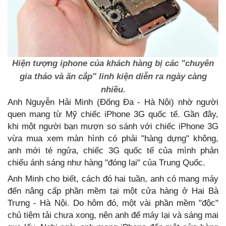
Hiện tượng iphone của khách hàng bị các "chuyên
gia tháo và ăn cắp" linh kiện diễn ra ngày càng
nhiều.
Anh Nguyễn Hải Minh (Đống Đa - Hà Nội) nhờ người
quen mang từ Mỹ chiếc iPhone 3G quốc tế. Gần đây,
khi một người bạn mượn so sánh với chiếc iPhone 3G
vừa mua xem màn hình có phải "hàng dựng" không,
anh mới té ngửa, chiếc 3G quốc tế của mình phản
chiếu ánh sáng như hàng "đóng lại" của Trung Quốc.
Anh Minh cho biết, cách đó hai tuần, anh có mang máy
đến nâng cấp phần mềm tại một cửa hàng ở Hai Bà
Trưng - Hà Nội. Do hôm đó, một vài phần mềm "độc"
chủ tiệm tải chưa xong, nên anh để máy lại và sáng mai