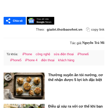
Theo:
giaitri.thoibaovhnt.vn
copy link
Tác giả:
Nguyễn Trà Mi
iPhone
công nghệ
sửa điện thoại
iPhone6
Từ khóa:
iPhone5
iPhone 4
điện thoại
khách hàng
Thường xuyên ăn tỏi nướng, cơ
thể nhận được 5 lợi ích đặc biệt
Điều gì xảy ra với cơ thể khi bạn