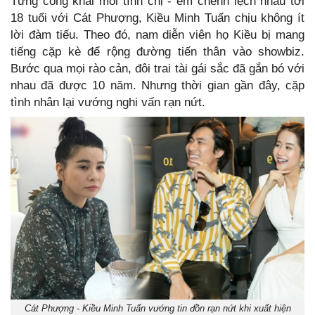
Từng công khai mối tình chị - em chênh lệch nhau tới
18 tuổi với Cát Phượng, Kiều Minh Tuấn chịu không ít
lời đàm tiếu. Theo đó, nam diễn viên họ Kiều bị mang
tiếng cặp kè để rộng đường tiến thân vào showbiz.
Bước qua mọi rào cản, đôi trai tài gái sắc đã gắn bó với
nhau đã được 10 năm. Nhưng thời gian gần đây, cặp
tình nhân lại vướng nghi vấn rạn nứt.
Cát Phượng - Kiều Minh Tuấn vướng tin đồn rạn nứt khi xuất hiện