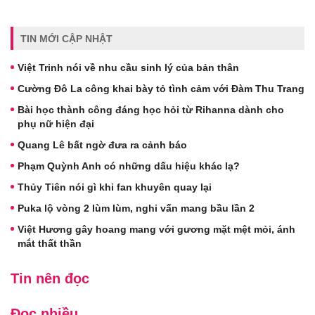
TIN MỚI CẬP NHẬT
Việt Trinh nói về nhu cầu sinh lý của bản thân
Cường Đô La công khai bày tỏ tình cảm với Đàm Thu Trang
Bài học thành công đáng học hỏi từ Rihanna dành cho
phụ nữ hiện đại
Quang Lê bất ngờ đưa ra cảnh báo
Phạm Quỳnh Anh có những dấu hiệu khác lạ?
Thủy Tiên nói gì khi fan khuyên quay lại
Puka lộ vòng 2 lùm lùm, nghi vấn mang bầu lần 2
Việt Hương gây hoang mang với gương mặt mệt mỏi, ánh
mắt thất thần
Tin nên đọc
Đọc nhiều