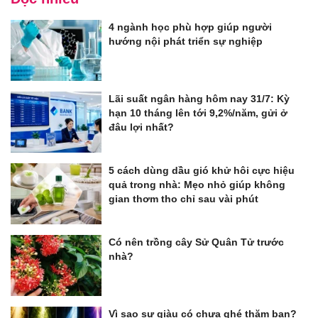
4 ngành học phù hợp giúp người
hướng nội phát triển sự nghiệp
Lãi suất ngân hàng hôm nay 31/7: Kỳ
hạn 10 tháng lên tới 9,2%/năm, gửi ở
đâu lợi nhất?
5 cách dùng dầu gió khử hôi cực hiệu
quả trong nhà: Mẹo nhỏ giúp không
gian thơm tho chỉ sau vài phút
Có nên trồng cây Sử Quân Tử trước
nhà?
Vì sao sự giàu có chưa ghé thăm bạn?