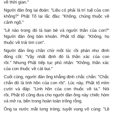
về thời gian."
Người đàn ông lại đoán: "Liệu có phải là trí tuệ của con
không?" Phật Tổ lại lắc đầu: "Không, chúng thuộc về
cảnh ngộ."
"Lẽ nào trong đó là bạn bè và người thân của con?”
Người đàn ông băn khoăn. Phật tổ đáp:
"Không, họ
thuộc về trái tim con".
Người đàn ông chần chừ một lúc rồi phán như đinh
đóng cột: "Vậy nhất định đó là thân xác của con
rồi." Nhưng Phật tiếp tục phủ nhận: "Không, thân xác
của con thuộc về cát bụi."
Cuối cùng, người đàn ông khẳng định chắc chắn: "Chắc
chắn đó là linh hồn của con rồi". Lúc này, Phật tổ mỉm
cười và đáp: "Linh hồn của con thuộc về ta." Nói
rồi, Phật tổ cũng đưa cho người đàn ông này chiếc hòm
và mở ra, bên trong hoàn toàn trống rỗng.
Ông ta nước mắt lưng tròng, tuyệt vọng vô cùng: "Lẽ