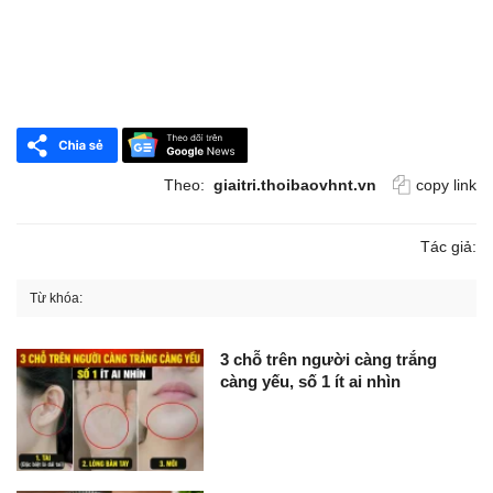
Theo:
giaitri.thoibaovhnt.vn
copy link
Tác giả:
Từ khóa:
3 chỗ trên người càng trắng
càng yếu, số 1 ít ai nhìn