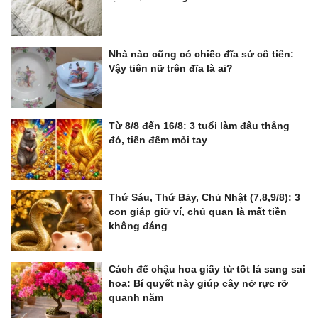
Nhà nào cũng có chiếc đĩa sứ cô tiên:
Vậy tiên nữ trên đĩa là ai?
Từ 8/8 đến 16/8: 3 tuổi làm đâu thắng
đó, tiền đếm mỏi tay
Thứ Sáu, Thứ Bảy, Chủ Nhật (7,8,9/8): 3
con giáp giữ ví, chủ quan là mất tiền
không đáng
Cách để chậu hoa giấy từ tốt lá sang sai
hoa: Bí quyết này giúp cây nở rực rỡ
quanh năm