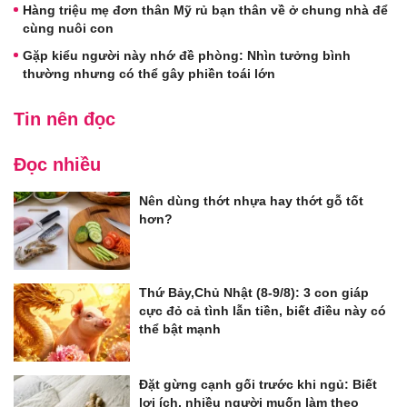
Hàng triệu mẹ đơn thân Mỹ rủ bạn thân về ở chung nhà để
cùng nuôi con
Gặp kiểu người này nhớ đề phòng: Nhìn tưởng bình
thường nhưng có thể gây phiền toái lớn
Tin nên đọc
Đọc nhiều
Nên dùng thớt nhựa hay thớt gỗ tốt
hơn?
Thứ Bảy,Chủ Nhật (8-9/8): 3 con giáp
cực đỏ cả tình lẫn tiền, biết điều này có
thể bật mạnh
Đặt gừng cạnh gối trước khi ngủ: Biết
lợi ích, nhiều người muốn làm theo