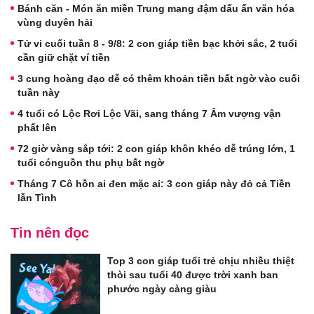
Bánh căn - Món ăn miền Trung mang đậm dấu ấn văn hóa
vùng duyên hải
Tử vi cuối tuần 8 - 9/8: 2 con giáp tiền bạc khởi sắc, 2 tuổi
cần giữ chặt ví tiền
3 cung hoàng đạo dễ có thêm khoản tiền bất ngờ vào cuối
tuần này
4 tuổi có Lộc Rơi Lộc Vãi, sang tháng 7 Âm vượng vận
phất lên
72 giờ vàng sắp tới: 2 con giáp khôn khéo dễ trúng lớn, 1
tuổi cónguồn thu phụ bất ngờ
Tháng 7 Cô hồn ai đen mặc ai: 3 con giáp này đỏ cả Tiền
lẫn Tình
Tin nên đọc
Top 3 con giáp tuổi trẻ chịu nhiều thiệt
thòi sau tuổi 40 được trời xanh ban
phước ngày càng giàu