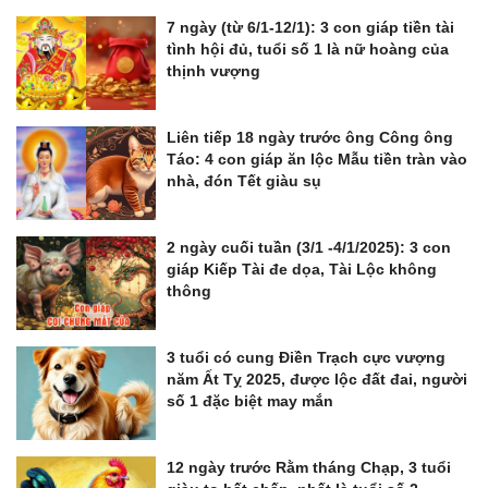
7 ngày (từ 6/1-12/1): 3 con giáp tiền tài
tình hội đủ, tuổi số 1 là nữ hoàng của
thịnh vượng
Liên tiếp 18 ngày trước ông Công ông
Táo: 4 con giáp ăn lộc Mẫu tiền tràn vào
nhà, đón Tết giàu sụ
2 ngày cuối tuần (3/1 -4/1/2025): 3 con
giáp Kiếp Tài đe dọa, Tài Lộc không
thông
3 tuổi có cung Điền Trạch cực vượng
năm Ất Tỵ 2025, được lộc đất đai, người
số 1 đặc biệt may mắn
12 ngày trước Rằm tháng Chạp, 3 tuổi