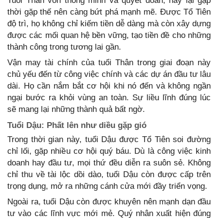
Tuổi Thân vốn thông minh và quyết đoán, nay lại gặp
thời gặp thế nên càng bứt phá mạnh mẽ. Được Tổ Tiên
độ trì, họ không chỉ kiếm tiền dễ dàng mà còn xây dựng
được các mối quan hệ bền vững, tạo tiền đề cho những
thành công trong tương lai gần.
Vận may tài chính của tuổi Thân trong giai đoạn này
chủ yếu đến từ công việc chính và các dự án đầu tư lâu
dài. Họ cần nắm bắt cơ hội khi nó đến và không ngần
ngại bước ra khỏi vùng an toàn. Sự liều lĩnh đúng lúc
sẽ mang lại những thành quả bất ngờ.
Tuổi Dậu: Phất lên như diều gặp gió
Trong thời gian này, tuổi Dậu được Tổ Tiên soi đường
chỉ lối, gặp nhiều cơ hội quý báu. Dù là công việc kinh
doanh hay đầu tư, mọi thứ đều diễn ra suôn sẻ. Không
chỉ thu về tài lộc dồi dào, tuổi Dậu còn được cấp trên
trọng dụng, mở ra những cánh cửa mới đầy triển vọng.
Ngoài ra, tuổi Dậu còn được khuyên nên mạnh dạn đầu
tư vào các lĩnh vực mới mẻ. Quý nhân xuất hiện đúng