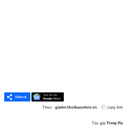
Theo:
giaitri.thoibaovhnt.vn
copy link
Tác giả:
Trang Hạ