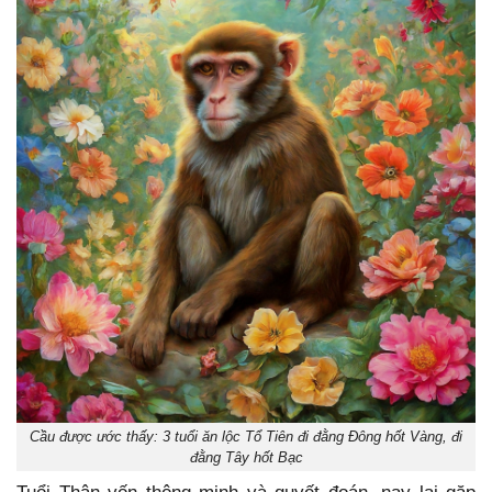
Cầu được ước thấy: 3 tuổi ăn lộc Tổ Tiên đi đằng Đông hốt Vàng, đi
đằng Tây hốt Bạc