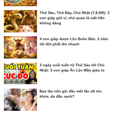
Thứ Sáu, Thứ Bảy, Chủ Nhật (7,8,9/8): 3
con giáp giữ ví, chủ quan là mất tiền
không đáng
4 con giáp được Lộc Buôn Bán, 2 năm
tới đời phất lên nhanh
3 ngày cuối tuần từ Thứ Sáu tới Chủ
Nhật: 3 con giáp Ăn Lộc Mẫu giàu to
Bao lâu nên gội đầu một lần để tóc
khỏe, da đầu sạch?