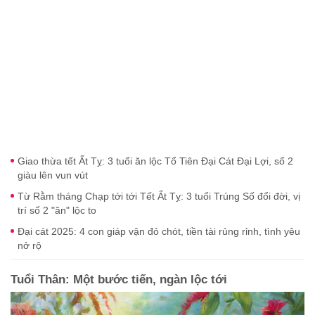
Giao thừa tết Ất Tỵ: 3 tuổi ăn lộc Tổ Tiên Đại Cát Đại Lợi, số 2
giàu lên vun vút
Từ Rằm tháng Chạp tới tới Tết Ất Tỵ: 3 tuổi Trúng Số đổi đời, vị
trí số 2 "ăn" lộc to
Đại cát 2025: 4 con giáp vận đỏ chót, tiền tài rủng rỉnh, tình yêu
nở rộ
Tuổi Thân: Một bước tiến, ngàn lộc tới