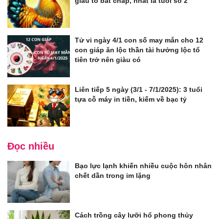
giàu to bất chấp, nhất là tuổi số 2
Tử vi ngày 4/1 con số may mắn cho 12
con giáp ăn lộc thần tài hưởng lộc tổ
tiên trở nên giàu có
Liên tiếp 5 ngày (3/1 - 7/1/2025): 3 tuổi
tựa cỗ máy in tiền, kiếm về bạc tỷ
Đọc nhiều
Bạo lực lạnh khiến nhiều cuộc hôn nhân
chết dần trong im lặng
Cách trồng cây lưỡi hổ phong thủy