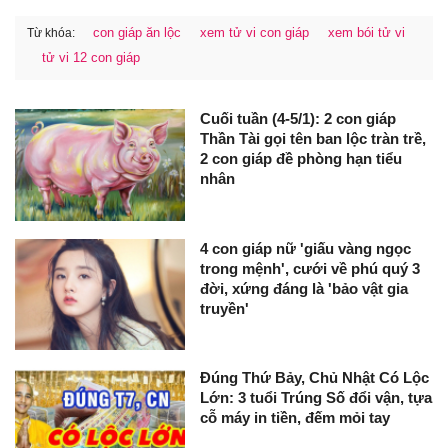
con giáp ăn lộc
xem tử vi con giáp
xem bói tử vi
Từ khóa:
tử vi 12 con giáp
Cuối tuần (4-5/1): 2 con giáp
Thần Tài gọi tên ban lộc tràn trề,
2 con giáp đề phòng hạn tiểu
nhân
4 con giáp nữ 'giấu vàng ngọc
trong mệnh', cưới về phú quý 3
đời, xứng đáng là 'bảo vật gia
truyền'
Đúng Thứ Bảy, Chủ Nhật Có Lộc
Lớn: 3 tuổi Trúng Số đổi vận, tựa
cỗ máy in tiền, đếm mỏi tay